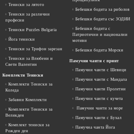
Тениски за лятото
Бебешки бодита за риболов
Тениски за различни
Бебешки бодита със ЗОДИИ
професии
Бебешки бодита с
Тениски Puzzles Bulgaria
Патриотични и национални
Йога тениски
мотиви
Тениски за Трифон зарезан
Бебешки бодита Морски
Тениски за Влюбени и
Памучни чанти с принт
Свети Валентин
Памучни чанти с Шевици
Комплекти Тениски
Памучни чанти с Мандала
Комплекти Тениски за
Памучни чанти Пролетни
Коледа
Памучни чанти с кучета
Забавни Комплекти
Памучни чанти за море
Комплекти Тениски за
Великден
Памучни чанти с Бухал
Комплект тениски за
Памучна чанта Йога
Рожден ден