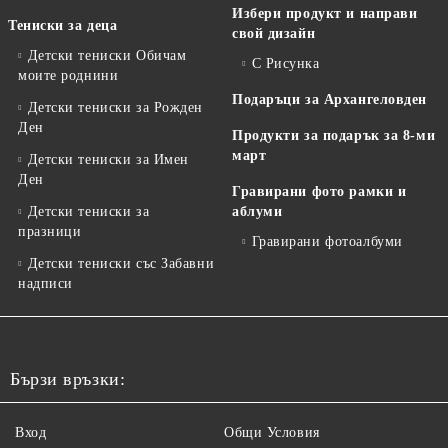
Избери продукт и направи
Тениски за деца
свой дизайн
Детски тениски Обичам
С Рисунка
моите роднини
Подаръци за Архангеловден
Детски тениски за Рожден
Ден
Продукти за подарък за 8-ми
март
Детски тениски за Имен
Ден
Гравирани фото рамки и
Детски тениски за
аблуми
празници
Гравирани фотоалбуми
Детски тениски със Забавни
надписи
Бързи връзки:
Вход
Общи Условия