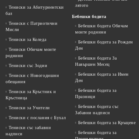
лятото
Тениски за Aбитуриентски
бал
Бебешки бодита
Тениски с Патриотични
Бебешки бодита Обичам
Мисли
моите роднини
Тениски за Коледа
Бебешки бодита за Рожден
Ден
Тениски Обичам моите
роднини
Бебешки бодита За
Навършен Месец
Тениски със Зодии
Бебешки бодита за Имен
Тениски с Новогодишни
Ден
обещания
Бебешки бодита за
Тениски за Кръстник и
Празници
Кръстница
Бебешки бодита със
Тениски за Учители
Забавни надписи
Тениски с послания с Бухал
Бебешки бодита за Кръщене
Тениски със забавни
Бебешки бодита за
надписи
Прощъпулник