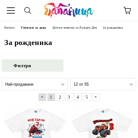
Начало
Тениски за деца
Детски тениски за Рожден Ден
За рожденика
За рожденика
Филтри
«
»
1
2
3
4
5