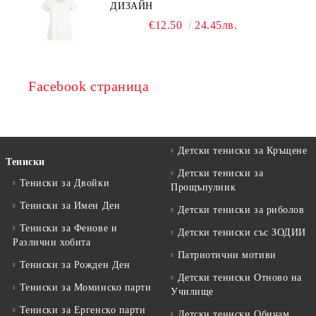
ДИЗАЙН
€12.50
24.45лв.
Facebook страница
Детски тениски за Кръщене
Тениски
Детски тениски за
Тениски за Двойки
Прощъпулник
Тениски за Имен Ден
Детски тениски за риболов
Тениски за Фенове и
Детски тениски със ЗОДИИ
Различни хобита
Патриотични мотиви
Тениски за Рожден Ден
Детски тениски Отново на
Тениски за Mоминско парти
Училище
Тениски за Eргенско парти
Детски тениски Обичам