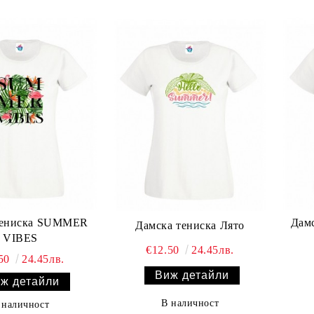
тениска SUMMER
Дамс
Дамска тениска Лято
VIBES
€12.50
24.45лв.
.50
24.45лв.
Виж детайли
ж детайли
В наличност
 наличност