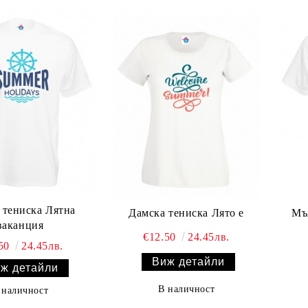
тениска Лятна
Дамска тениска Лято е
Мъ
ваканция
€12.50
24.45лв.
.50
24.45лв.
Виж детайли
ж детайли
В наличност
 наличност