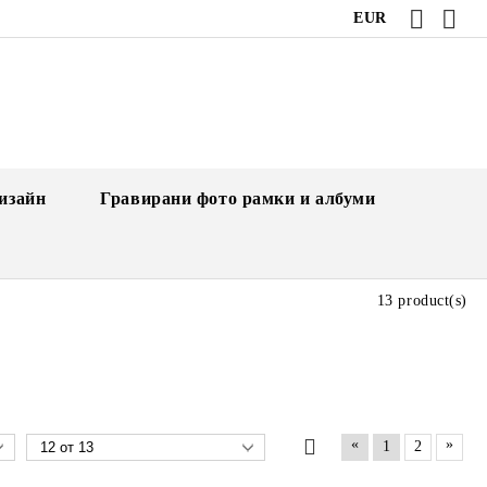
EUR
изайн
Гравирани фото рамки и албуми
13 product(s)
«
»
1
2