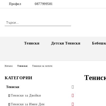
Профил
0877999581
Тениски
Детски Тениски
Бебешк
Начало
Тениски
Тениски за лятото
Тениск
КАТЕГОРИИ
Тениски
Тениски за Двойки
Единични тениски за двойки
Тениски за Имен Ден