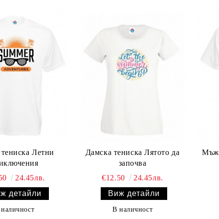
тениска Летни
Дамска тениска Лятото да
Мъжк
иключения
започва
.50
24.45лв.
€12.50
24.45лв.
ж детайли
Виж детайли
 наличност
В наличност