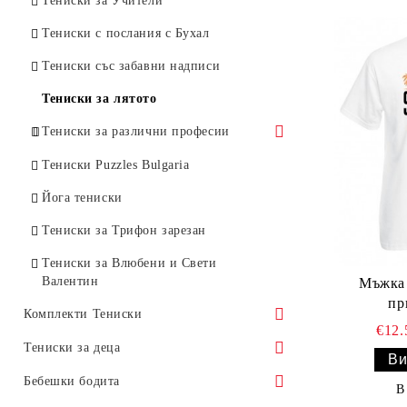
Тениски за Учители
Тениски за Йордановден
Ноември
Тениски с послания с Бухал
Тениски за МАРИЯ Голяма
Декември
Тениски със забавни надписи
Богородица
Тениски за лятото
Тениски за Света Екатерина
Тениски за различни професии
Тениски за Св. св. Константин и
Елена
Готвачи
Тениски Puzzles Bulgaria
Тениски за Никулден
Фармацевти
Йога тениски
Тениски за Петровден
Счетоводители
Тениски за Трифон зарезан
Тениски за Рождество Христово
Тениски за Влюбени и Свети
Тениски за Стефановден
Валентин
Мъжка 
пр
Тениски за Тодоровден
Комплекти Тениски
€12
Тениски за Цветница
Комплекти Тениски за Коледа
Тениски за деца
Ви
Тениски за Света Марина
Честита Коледа с овца
Забавни Комплекти
Детски тениски Обичам моите
Бебешки бодита
В
роднини