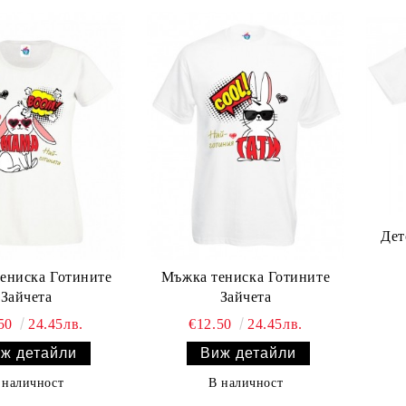
Дет
тениска Готините
Мъжка тениска Готините
Зайчета
Зайчета
.50
24.45лв.
€12.50
24.45лв.
ж детайли
Виж детайли
 наличност
В наличност