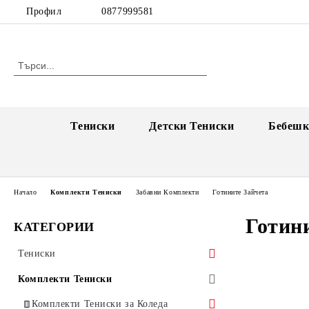
Профил
0877999581
Тениски
Детски Тениски
Бебешк
Начало
Комплекти Тениски
Забавни Комплекти
Готините Зайчета
Готин
КАТЕГОРИИ
Тениски
Тениски за Двойки
Комплекти Тениски
Единични тениски за двойки
Тениски за Имен Ден
Комплекти Тениски за Коледа