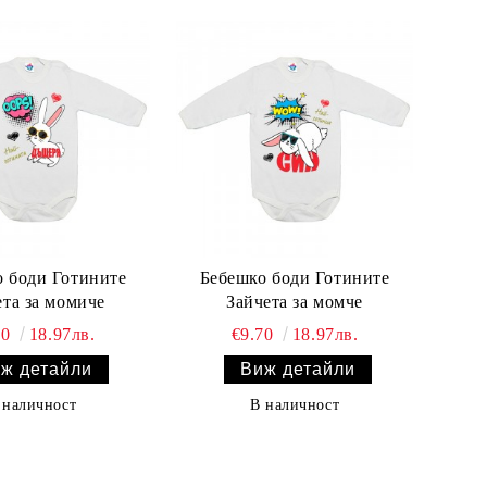
 боди Готините
Бебешко боди Готините
ета за момиче
Зайчета за момче
70
18.97лв.
€9.70
18.97лв.
ж детайли
Виж детайли
 наличност
В наличност