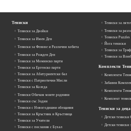
Тениски
Тениски за лято
Тениски за разл
Тениски за Двойки
Тениски Puzzles 
Тениски за Имен Ден
Йога тениски
Тениски за Фенове и Различни хобита
Тениски за Триф
Тениски за Рожден Ден
Тениски за Влю
Тениски за Mоминско парти
Комплекти Тен
Тениски за Eргенско парти
Тениски за Aбитуриентски бал
Комплекти Тени
Тениски с Патриотични Мисли
Забавни Компле
Тениски за Коледа
Комплекти Тени
Тениски Обичам моите роднини
Комплект тениск
Тениски със Зодии
Тениски с Новогодишни обещания
Тениски за деца
Тениски за Кръстник и Кръстница
Детски тениски
Тениски за Учители
Детски тениски 
Тениски с послания с Бухал