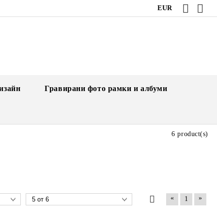
EUR
изайн
Гравирани фото рамки и албуми
6 product(s)
«
»
1