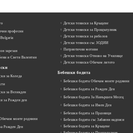
то
Детски тениски за Кръщене
Детски тениски за Прощъпулник
ични професии
Детски тениски за риболов
Bulgaria
Детски тениски със ЗОДИИ
Патриотични мотиви
он зарезан
Детски тениски Отново на Училище
бени и Свети Валентин
Детски тениски Обичам лятото
иски
Бебешки бодита
ски за Коледа
Бебешки бодита Обичам моите роднини
кти
Бебешки бодита за Рожден Ден
ски за Великден
Бебешки бодита За Навършен Месец
и за Рожден ден
Бебешки бодита за Имен Ден
Бебешки бодита за Празници
 Обичам моите роднини
Бебешки бодита със Забавни надписи
Бебешки бодита за Кръщене
за Рожден Ден
Бебешки бодита за Прощъпулник