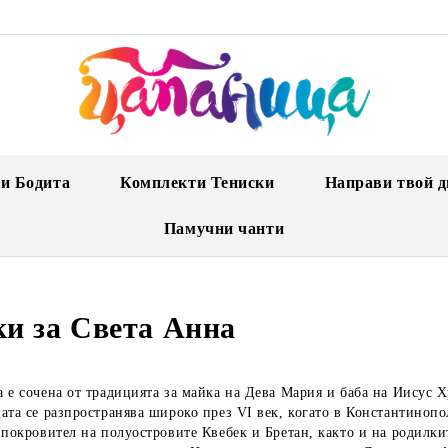
и Бодита
Комплекти Тениски
Направи твой д
Памучни чанти
ки за Света Анна
 е сочена от традицията за майка на Дева Мария и баба на Иисус Х
ата се разпространява широко през VI век, когато в Константинопо
 покровител на полуостровите Квебек и Бретан, както и на родилки