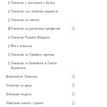
Ноември
Тениски с послания с Бухал
Декември
Тениски със забавни надписи
Тениски за лятото
Тениски за различни професии
Готвачи
Тениски Puzzles Bulgaria
Фармацевти
Йога тениски
Счетоводители
Тениски за Трифон зарезан
Тениски за Влюбени и Свети
Валентин
Комплекти Тениски
Комплекти Тениски за Коледа
Тениски за деца
Честита Коледа с овца
Забавни Комплекти
Детски тениски Обичам моите
Бебешки бодита
роднини
Тениски за Коледа със Снежковци
Тениски с батерии
Комплекти Тениски за Великден
Бебешки бодита Обичам моите
Памучни чанти с принт