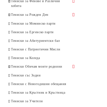
Тениски за Фенове и Различни
хобита
Тениски за Музика
Тениски за Рожден Ден
Тениски с Черепи
Януари
Тениски за Mоминско парти
Тениски за Мода
Февруари
Тениски за Eргенско парти
Тениски за Лов и Риболов
Март
Тениски за Aбитуриентски бал
Тениски за пътешествия
Април
Тениски с Патриотични Мисли
Тениски за любители на бира
Май
Тениски за Коледа
Тениски за любители на кучета
Юни
Тениски Обичам моите роднини
Тениски за любители на
Юли
Тениски за Майки
Тениски със Зодии
фотографията
Август
Тениски за Бащи
Тениски с Новогодишни обещания
Тениски за Фитнес
Септември
Тениски за Кръстник и Кръстница
Октомври
Тениски за Учители