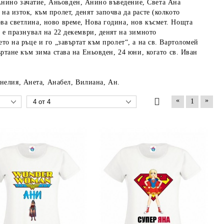
Анино зачатие, Аньовден, Анино въведение, Света Ана
на изток, към пролет, денят започва да расте (колкото
ва светлина, ново време, Нова година, нов късмет. Нощта
е е празнувал на 22 декември, денят на зимното
ето на ръце и го „завъртат към пролет“, а на св. Вартоломей
ъртане към зима става на Еньовден, 24 юни, когато св. Иван
нелия, Анета, Анабел, Вилиана, Ан.
«
»
1