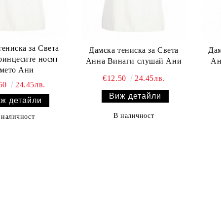
тениска за Света
Дамска тениска за Света
Дам
инцесите носят
Анна Винаги слушай Ани
Ан
мето Ани
€12.50
24.45лв.
.50
24.45лв.
Виж детайли
ж детайли
В наличност
 наличност