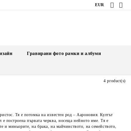
EUR
изайн
Гравирани фото рамки и албуми
4 product(s)
ристос. Тя е потомка на известен род – Аароновия. Култът
л е построена първата черква, носеща нейното име. Тя е
те и миньорите, на брака, на майчинството, на семейството,