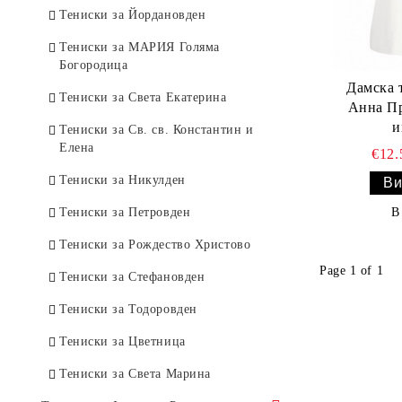
Тениски за Йордановден
Тениски за МАРИЯ Голяма
Богородица
Дамска 
Тениски за Света Екатерина
Анна Пр
и
Тениски за Св. св. Константин и
Елена
€12
Тениски за Никулден
Ви
Тениски за Петровден
В
Тениски за Рождество Христово
Page 1 of 1
Тениски за Стефановден
Тениски за Тодоровден
Тениски за Цветница
Тениски за Света Марина