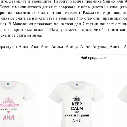
ните, девиците и вдовиците. Народът нарича празника Янино или 
Освен с майчинството денят се свързва и с обръщането на слънцето 
рно или колкото скок на тригодишен елен). Ражда се нещо ново, но
ника се смята за най-дългата в годината (по стар стил празникът с
не). В Македония разказват, че на този ден 7 светии понасят слънц
 „го завъртат към зимата“. На други места вярват, че обратното зав
уха и се стяга за зима.
празнуват Анна, Ана, Ани, Аника, Аница, Анче, Анушка, Анита, А