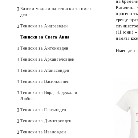
на бремен
Каталина. 
Комплекти тениски за двойки
Базови модели на тениски за имен
просено зъ
ден
срещу праз
Тениски за Андреевден
слънцестое
(11 юни) –
Тениски за Света Анна
намята кож
Тениски за Антоновден
Имен ден 
Тениски за Архангеловден
Тениски за Атанасовден
Тениски за Васильовден
Тениски за Вяра, Надежда и
Любов
Тениски за Гергьовден
Тениски за Димитровден
Тениски за Ивановден