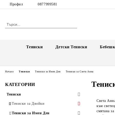
Профил
0877999581
Тениски
Детски Тениски
Бебешк
Начало
Тениски
Тениски за Имен Ден
Тениски за Света Анна
Тенис
КАТЕГОРИИ
Тениски
Света Анна
Тениски за Двойки
към светиц
смятана за
Единични тениски за двойки
Тениски за Имен Ден