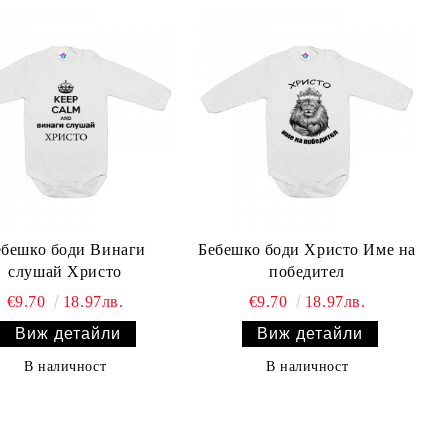
ебешко боди Винаги
Бебешко боди Христо Име на
слушай Христо
победител
€9.70
18.97лв.
€9.70
18.97лв.
Виж детайли
Виж детайли
В наличност
В наличност