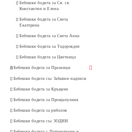
Детски тениски за Света
Бебешки бодита за Св. св.
Тениска за Коледа С коледна елха
Екатерина
Константин и Елена
Тениски за Коледа С коледна елха
Детски тениски за Стефановден
Бебешки бодита за Света
2
Екатерина
Детски тениски за Цветница
Коледни тениски Хохохо
Бебешки бодита за Света Анна
Бебешки бодита за Тодоровден
Бебешки бодита за Цветница
Бебешки бодита за Празници
Бебешки бодита за Свети
Бебешки бодита със Забавни надписи
Валентин
Бебешки бодита за Кръщене
Бебешки бодита за Баба Марта
Бебешки бодита за Прощъпулник
Бебешки бодита за Великден
Бебешки бодита за риболов
Бебешки бодита за 8-ми март
Бебешки бодита със ЗОДИИ
Бебешки бодита за Коледа
Бебешки бодита с Патриотични и