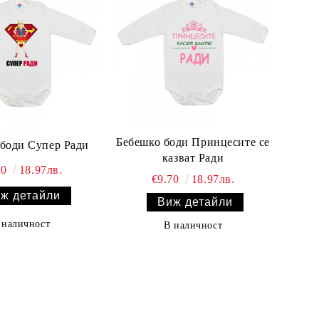
Бебешко боди Принцесите се
боди Супер Ради
казват Ради
70
18.97лв.
€9.70
18.97лв.
ж детайли
Виж детайли
 наличност
В наличност