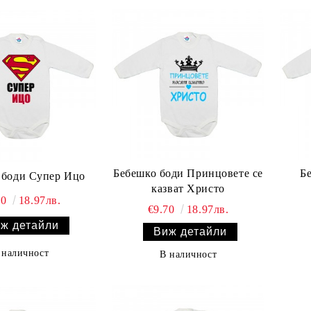
Бебешко боди Принцовете се
Б
 боди Супер Ицо
казват Христо
70
18.97лв.
€9.70
18.97лв.
ж детайли
Виж детайли
 наличност
В наличност