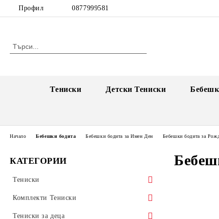
Профил
0877999581
Тениски
Детски Тениски
Бебешк
Начало
Бебешки бодита
Бебешки бодита за Имен Ден
Бебешки бодита за Рож
Бебеш
КАТЕГОРИИ
Тениски
Тениски за Двойки
Комплекти Тениски
Единични тениски за двойки
Тениски за Имен Ден
Комплекти Тениски за Коледа
Тениски за деца