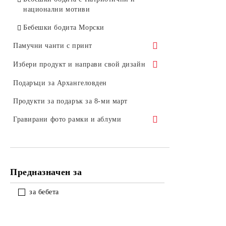
Бебешки бодита за Хелоуин
национални мотиви
Бебешки бодита Морски
Памучни чанти с принт
Памучни чанти с Шевици
Избери продукт и направи свой дизайн
Памучни чанти с Мандала
С Рисунка
Подаръци за Архангеловден
Памучни чанти Пролетни
Продукти за подарък за 8-ми март
Памучни чанти с кучета
Гравирани фото рамки и аблуми
Памучни чанти за море
Гравирани фотоалбуми
Памучни чанти с Бухал
Предназначен за
Памучна чанта Йога
за бебета