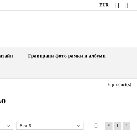
EUR
изайн
Гравирани фото рамки и албуми
6 product(s)
во
«
»
1