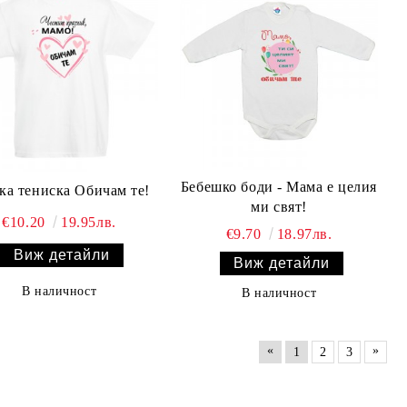
Бебешко боди - Мама е целия
ка тениска Обичам те!
ми свят!
€10.20
19.95лв.
€9.70
18.97лв.
Виж детайли
Виж детайли
В наличност
В наличност
«
»
1
2
3