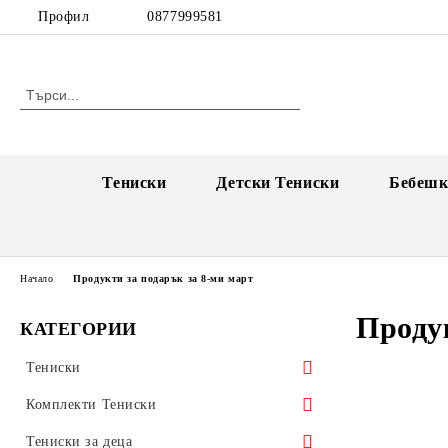
Профил
0877999581
Тениски
Детски Тениски
Бебешк
Начало
Продукти за подарък за 8-ми март
Продук
КАТЕГОРИИ
Тениски
Тениски за Двойки
Комплекти Тениски
Единични тениски за двойки
Тениски за Имен Ден
Комплекти Тениски за Коледа
Тениски за деца