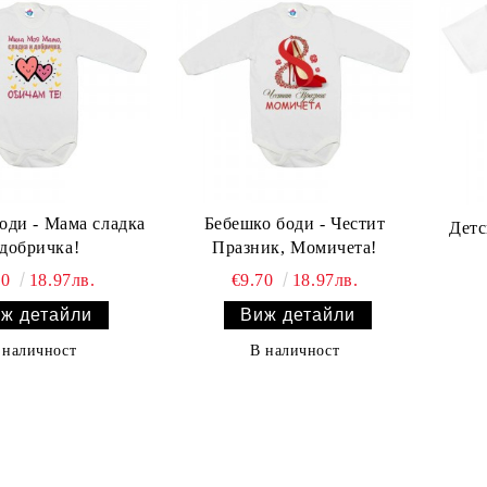
оди - Мама сладка
Бебешко боди - Честит
Детс
 добричка!
Празник, Момичета!
70
18.97лв.
€9.70
18.97лв.
ж детайли
Виж детайли
 наличност
В наличност