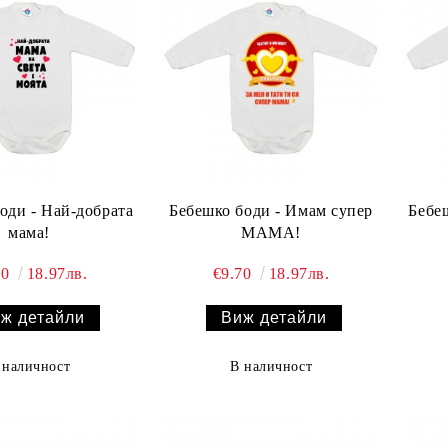
оди - Най-добрата
Бебешко боди - Имам супер
Бебеш
мама!
МАМА!
70
18.97лв.
€9.70
18.97лв.
ж детайли
Виж детайли
 наличност
В наличност