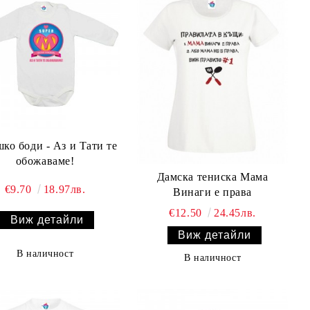
ко боди - Аз и Тати те
обожаваме!
Дамска тениска Мама
€9.70
18.97лв.
Винаги е права
€12.50
24.45лв.
Виж детайли
Виж детайли
В наличност
В наличност