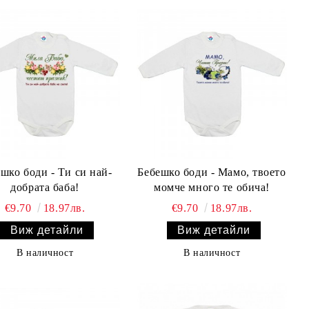
шко боди - Ти си най-
Бебешко боди - Мамо, твоето
добрата баба!
момче много те обича!
€9.70
18.97лв.
€9.70
18.97лв.
Виж детайли
Виж детайли
В наличност
В наличност