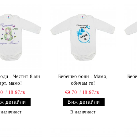
оди - Честит 8-ми
Бебешко боди - Мамо,
Бебе
арт, мамо!
обичам те!
70
18.97лв.
€9.70
18.97лв.
ж детайли
Виж детайли
 наличност
В наличност