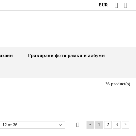
EUR
изайн
Гравирани фото рамки и албуми
36 product(s)
«
»
1
2
3