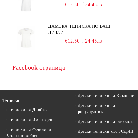
€12.50
24.45лв.
ДАМСКА ТЕНИСКА ПО ВАШ
ДИЗАЙН
€12.50
24.45лв.
Facebook страница
Детски тениски за Кръщене
Тениски
Детски тениски за
Тениски за Двойки
Прощъпулник
Тениски за Имен Ден
Детски тениски за риболов
Тениски за Фенове и
Детски тениски със ЗОДИИ
Различни хобита