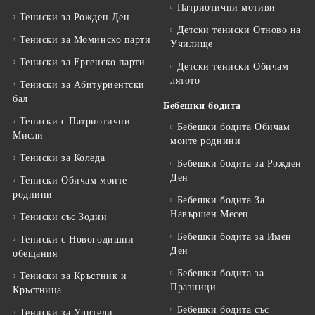
Патриотични мотиви
Тениски за Рожден Ден
Детски тениски Отново на
Тениски за Mоминско парти
Училище
Тениски за Eргенско парти
Детски тениски Обичам
лятото
Тениски за Aбитуриентски
бал
Бебешки бодита
Тениски с Патриотични
Бебешки бодита Обичам
Мисли
моите роднини
Тениски за Коледа
Бебешки бодита за Рожден
Ден
Тениски Обичам моите
роднини
Бебешки бодита За
Навършен Месец
Тениски със Зодии
Бебешки бодита за Имен
Тениски с Новогодишни
Ден
обещания
Бебешки бодита за
Тениски за Кръстник и
Празници
Кръстница
Бебешки бодита със
Тениски за Учители