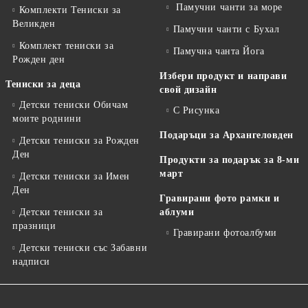
Памучни чанти за море
Комплекти Тениски за
Великден
Памучни чанти с Бухал
Комплект тениски за
Памучна чанта Йога
Рожден ден
Избери продукт и направи
Тениски за деца
свой дизайн
Детски тениски Обичам
С Рисунка
моите роднини
Подаръци за Архангеловден
Детски тениски за Рожден
Ден
Продукти за подарък за 8-ми
март
Детски тениски за Имен
Ден
Гравирани фото рамки и
Детски тениски за
аблуми
празници
Гравирани фотоалбуми
Детски тениски със Забавни
надписи