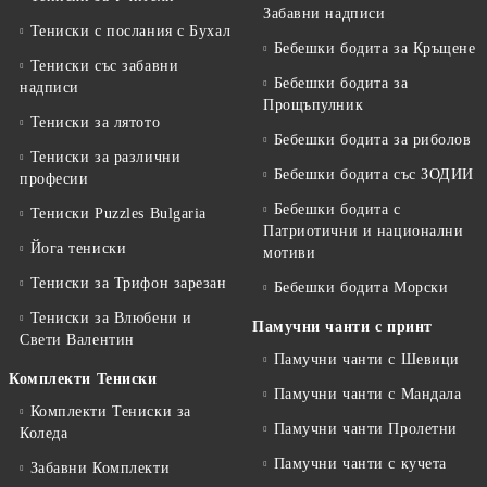
Забавни надписи
Тениски с послания с Бухал
Бебешки бодита за Кръщене
Тениски със забавни
Бебешки бодита за
надписи
Прощъпулник
Тениски за лятото
Бебешки бодита за риболов
Тениски за различни
Бебешки бодита със ЗОДИИ
професии
Бебешки бодита с
Тениски Puzzles Bulgaria
Патриотични и национални
Йога тениски
мотиви
Тениски за Трифон зарезан
Бебешки бодита Морски
Тениски за Влюбени и
Памучни чанти с принт
Свети Валентин
Памучни чанти с Шевици
Комплекти Тениски
Памучни чанти с Мандала
Комплекти Тениски за
Памучни чанти Пролетни
Коледа
Памучни чанти с кучета
Забавни Комплекти