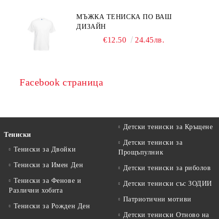
МЪЖКА ТЕНИСКА ПО ВАШ
ДИЗАЙН
€12.50
24.45лв.
Facebook страница
Детски тениски за Кръщене
Тениски
Детски тениски за
Тениски за Двойки
Прощъпулник
Тениски за Имен Ден
Детски тениски за риболов
Тениски за Фенове и
Детски тениски със ЗОДИИ
Различни хобита
Патриотични мотиви
Тениски за Рожден Ден
Детски тениски Отново на