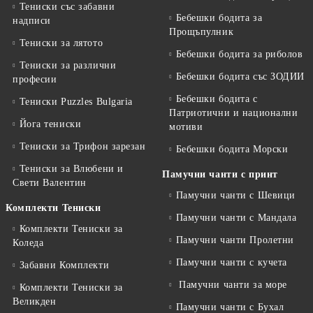
Тениски със забавни
Бебешки бодита за
надписи
Прощъпулник
Тениски за лятото
Бебешки бодита за риболов
Тениски за различни
Бебешки бодита със ЗОДИИ
професии
Бебешки бодита с
Тениски Puzzles Bulgaria
Патриотични и национални
Йога тениски
мотиви
Тениски за Трифон зарезан
Бебешки бодита Морски
Тениски за Влюбени и
Памучни чанти с принт
Свети Валентин
Памучни чанти с Шевици
Комплекти Тениски
Памучни чанти с Мандала
Комплекти Тениски за
Памучни чанти Пролетни
Коледа
Памучни чанти с кучета
Забавни Комплекти
Памучни чанти за море
Комплекти Тениски за
Великден
Памучни чанти с Бухал