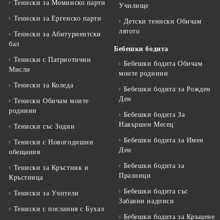
Тениски за Mоминско парти
Училище
Тениски за Eргенско парти
Детски тениски Обичам
лятото
Тениски за Aбитуриентски
бал
Бебешки бодита
Тениски с Патриотични
Бебешки бодита Обичам
Мисли
моите роднини
Тениски за Коледа
Бебешки бодита за Рожден
Ден
Тениски Обичам моите
роднини
Бебешки бодита За
Навършен Месец
Тениски със Зодии
Бебешки бодита за Имен
Тениски с Новогодишни
Ден
обещания
Бебешки бодита за
Тениски за Кръстник и
Празници
Кръстница
Бебешки бодита със
Тениски за Учители
Забавни надписи
Тениски с послания с Бухал
Бебешки бодита за Кръщене