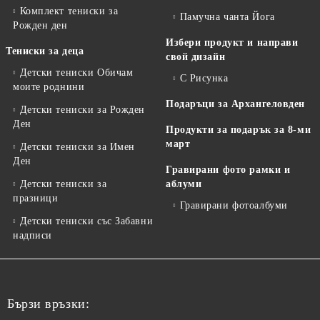
Комплект тениски за
Памучна чанта Йога
Рожден ден
Избери продукт и направи
Тениски за деца
свой дизайн
Детски тениски Обичам
С Рисунка
моите роднини
Подаръци за Архангеловден
Детски тениски за Рожден
Ден
Продукти за подарък за 8-ми
март
Детски тениски за Имен
Ден
Гравирани фото рамки и
Детски тениски за
аблуми
празници
Гравирани фотоалбуми
Детски тениски със Забавни
надписи
Бързи връзки: