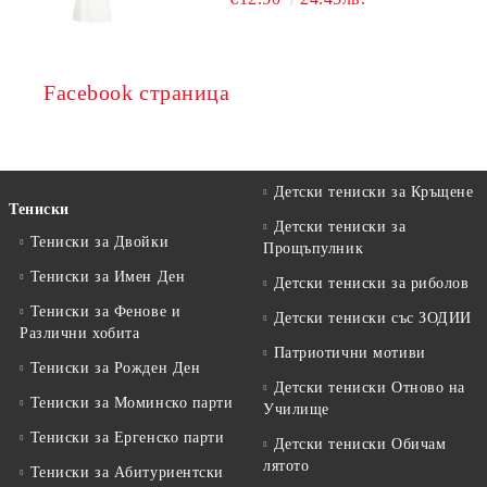
Facebook страница
Детски тениски за Кръщене
Тениски
Детски тениски за
Тениски за Двойки
Прощъпулник
Тениски за Имен Ден
Детски тениски за риболов
Тениски за Фенове и
Детски тениски със ЗОДИИ
Различни хобита
Патриотични мотиви
Тениски за Рожден Ден
Детски тениски Отново на
Тениски за Mоминско парти
Училище
Тениски за Eргенско парти
Детски тениски Обичам
лятото
Тениски за Aбитуриентски