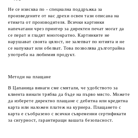
Не се изисква по - специална поддръжка за
произведените от нас дрехи освен тази описана на
етикета от производителя. Всички картинки
напечатани чрез принтер за директен печат могат да
се перат и гладят многократно. Картинките не
нарушават своята цялост, не залепват по ютията и не
се напукват или обелват. Това позволява дълготрайна
употреба на любимия продукт.
Методи на плащане
В Цапаница винаги сме смятали, че удобството за
клиента винаги трябва да бъде на първо място. Можете
да изберете директно плащане с дебитна или кредитна
карта или наложен платеж на куриера. Плащането с
карта е съобразено с всички съвременни сертификати
за сигурност, гарантиращи вашата безопасност.