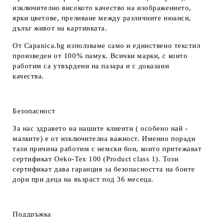
изключително високото качество на изображението,
ярки цветове, преливане между различните нюанси,
дълъг живот на картинката.
От Capanica.bg използваме само и единствено текстил
произведен от 100% памук. Всички марки, с които
работим са утвърдени на пазара и с доказани
качества.
Безопасност
За нас здравето на нашите клиенти ( особено най -
малките) е от изключителна важност. Именно поради
тази причина работим с немски бои, които притежават
сертификат Oeko-Tex 100 (Product class 1). Този
сертификат дава гаранция за безопасността на боите
дори при деца на възраст под 36 месеца.
Поддръжка