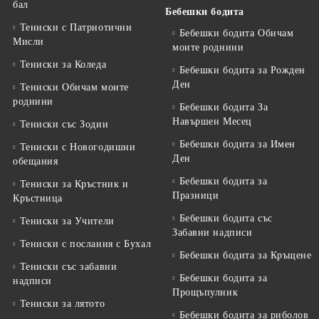
бал
Бебешки бодита
Тениски с Патриотични
Бебешки бодита Обичам
Мисли
моите роднини
Тениски за Коледа
Бебешки бодита за Рожден
Ден
Тениски Обичам моите
роднини
Бебешки бодита За
Навършен Месец
Тениски със Зодии
Бебешки бодита за Имен
Тениски с Новогодишни
Ден
обещания
Бебешки бодита за
Тениски за Кръстник и
Празници
Кръстница
Бебешки бодита със
Тениски за Учители
Забавни надписи
Тениски с послания с Бухал
Бебешки бодита за Кръщене
Тениски със забавни
Бебешки бодита за
надписи
Прощъпулник
Тениски за лятото
Бебешки бодита за риболов