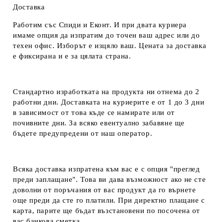
Доставка
Работим със Спиди и Еконт. И при двата куриера
имаме опция да изпратим до точен ваш адрес или до
техен офис. Изборът е изцяло ваш. Цената за доставка
е фиксирана и е за цялата страна.
Стандартно изработката на продукта ни отнема до 2
работни дни. Доставката на куриерите е от 1 до 3 дни
в зависимост от това къде се намирате или от
почивните дни. За всяко евентуално забавяне ще
бъдете предупредени от наш оператор.
Всяка доставка изпратена към вас е с опция "преглед
преди заплащане". Това ви дава възможност ако не сте
доволни от поръчания от вас продукт да го върнете
още преди да сте го платили. При директно плащане с
карта, парите ще бъдат възстановени по посочена от
вас банкова сметка.