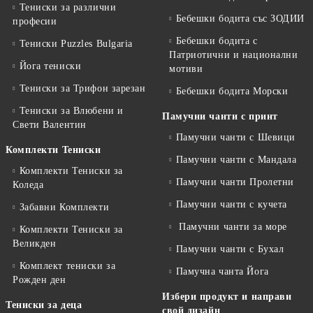
Тениски за различни
Бебешки бодита със ЗОДИИ
професии
Бебешки бодита с
Тениски Puzzles Bulgaria
Патриотични и национални
Йога тениски
мотиви
Тениски за Трифон зарезан
Бебешки бодита Морски
Тениски за Влюбени и
Памучни чанти с принт
Свети Валентин
Памучни чанти с Шевици
Комплекти Тениски
Памучни чанти с Мандала
Комплекти Тениски за
Памучни чанти Пролетни
Коледа
Памучни чанти с кучета
Забавни Комплекти
Памучни чанти за море
Комплекти Тениски за
Великден
Памучни чанти с Бухал
Комплект тениски за
Памучна чанта Йога
Рожден ден
Избери продукт и направи
Тениски за деца
свой дизайн