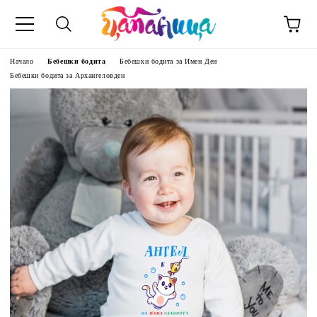
Начало
Бебешки бодита
Бебешки бодита за Имен Ден
Бебешки бодита за Архангеловден