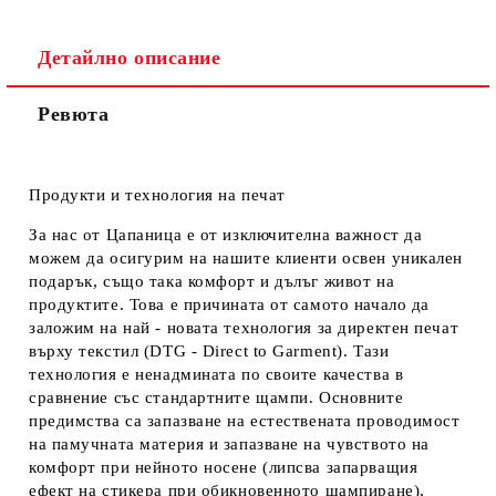
Детайлно описание
Ревюта
Продукти и технология на печат
За нас от Цапаница е от изключителна важност да
можем да осигурим на нашите клиенти освен уникален
подарък, също така комфорт и дълъг живот на
продуктите. Това е причината от самото начало да
заложим на най - новата технология за директен печат
върху текстил (DTG - Direct to Garment). Тази
технология е ненадмината по своите качества в
сравнение със стандартните щампи. Основните
предимства са запазване на естествената проводимост
на памучната материя и запазване на чувството на
комфорт при нейното носене (липсва запарващия
ефект на стикера при обикновенното щампиране),