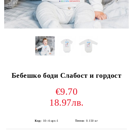
Бебешко боди Слабост и гордост
€9.70
18.97лв.
Код:
10--б-арх-1
Тегло:
0.150
кг