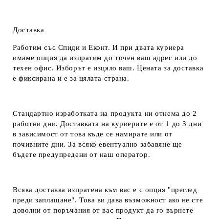
Доставка
Работим със Спиди и Еконт. И при двата куриера
имаме опция да изпратим до точен ваш адрес или до
техен офис. Изборът е изцяло ваш. Цената за доставка
е фиксирана и е за цялата страна.
Стандартно изработката на продукта ни отнема до 2
работни дни. Доставката на куриерите е от 1 до 3 дни
в зависимост от това къде се намирате или от
почивните дни. За всяко евентуално забавяне ще
бъдете предупредени от наш оператор.
Всяка доставка изпратена към вас е с опция "преглед
преди заплащане". Това ви дава възможност ако не сте
доволни от поръчания от вас продукт да го върнете