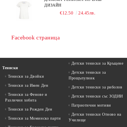
ДИЗАЙН
€12.50
24.45лв.
Facebook страница
Детски тениски за Кръщене
Тениски
Детски тениски за
Тениски за Двойки
Прощъпулник
Тениски за Имен Ден
Детски тениски за риболов
Тениски за Фенове и
Детски тениски със ЗОДИИ
Различни хобита
Патриотични мотиви
Тениски за Рожден Ден
Детски тениски Отново на
Тениски за Mоминско парти
Училище