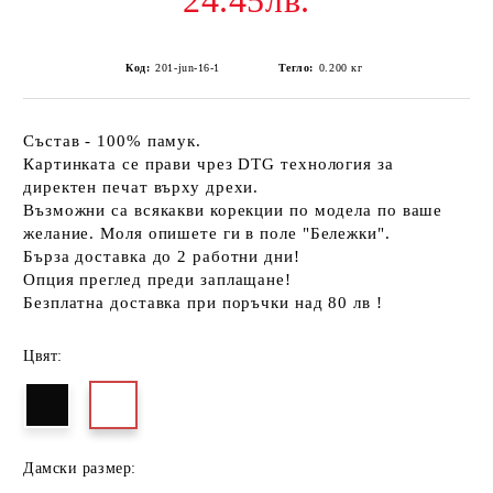
24.45лв.
Код:
201-jun-16-1
Тегло:
0.200
кг
Състав - 100% памук.
Картинката се прави чрез DTG технология за
директен печат върху дрехи.
Възможни са всякакви корекции по модела по ваше
желание. Моля опишете ги в поле "Бележки".
Бърза доставка до 2 работни дни!
Опция преглед преди заплащане!
Безплатна доставка при поръчки над 80 лв !
Цвят:
Дамски размер: