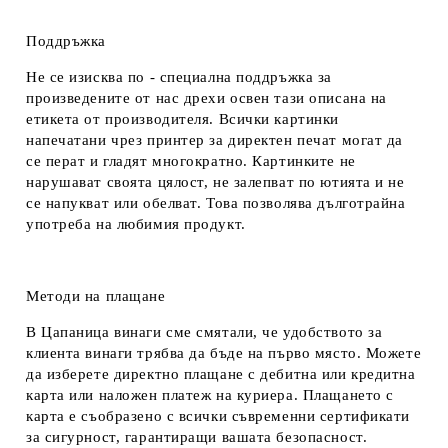
Поддръжка
Не се изисква по - специална поддръжка за
произведените от нас дрехи освен тази описана на
етикета от производителя. Всички картинки
напечатани чрез принтер за директен печат могат да
се перат и гладят многократно. Картинките не
нарушават своята цялост, не залепват по ютията и не
се напукват или обелват. Това позволява дълготрайна
употреба на любимия продукт.
Методи на плащане
В Цапаница винаги сме смятали, че удобството за
клиента винаги трябва да бъде на първо място. Можете
да изберете директно плащане с дебитна или кредитна
карта или наложен платеж на куриера. Плащането с
карта е съобразено с всички съвременни сертификати
за сигурност, гарантиращи вашата безопасност.