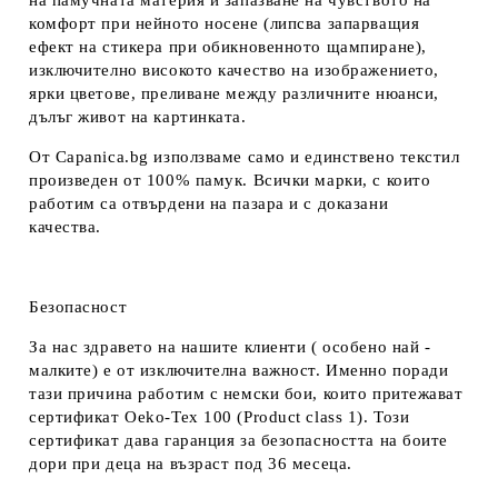
на памучната материя и запазване на чувството на
комфорт при нейното носене (липсва запарващия
ефект на стикера при обикновенното щампиране),
изключително високото качество на изображението,
ярки цветове, преливане между различните нюанси,
дълъг живот на картинката.
От Capanica.bg използваме само и единствено текстил
произведен от 100% памук. Всички марки, с които
работим са отвърдени на пазара и с доказани
качества.
Безопасност
За нас здравето на нашите клиенти ( особено най -
малките) е от изключителна важност. Именно поради
тази причина работим с немски бои, които притежават
сертификат Oeko-Tex 100 (Product class 1). Този
сертификат дава гаранция за безопасността на боите
дори при деца на възраст под 36 месеца.