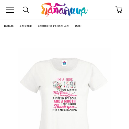
Начало
Тениски
Тениски за Рожден Ден
Юни