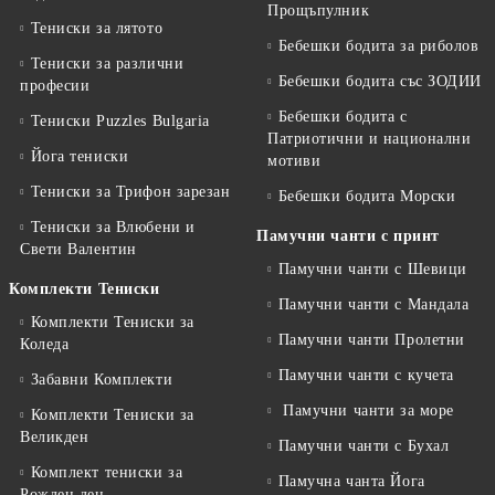
Прощъпулник
Тениски за лятото
Бебешки бодита за риболов
Тениски за различни
Бебешки бодита със ЗОДИИ
професии
Бебешки бодита с
Тениски Puzzles Bulgaria
Патриотични и национални
Йога тениски
мотиви
Тениски за Трифон зарезан
Бебешки бодита Морски
Тениски за Влюбени и
Памучни чанти с принт
Свети Валентин
Памучни чанти с Шевици
Комплекти Тениски
Памучни чанти с Мандала
Комплекти Тениски за
Памучни чанти Пролетни
Коледа
Памучни чанти с кучета
Забавни Комплекти
Памучни чанти за море
Комплекти Тениски за
Великден
Памучни чанти с Бухал
Комплект тениски за
Памучна чанта Йога
Рожден ден