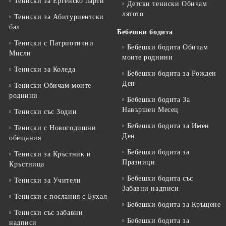
Тениски за Eргенско парти
Детски тениски Обичам
лятото
Тениски за Aбитуриентски
бал
Бебешки бодита
Тениски с Патриотични
Бебешки бодита Обичам
Мисли
моите роднини
Тениски за Коледа
Бебешки бодита за Рожден
Ден
Тениски Обичам моите
роднини
Бебешки бодита За
Навършен Месец
Тениски със Зодии
Бебешки бодита за Имен
Тениски с Новогодишни
Ден
обещания
Бебешки бодита за
Тениски за Кръстник и
Празници
Кръстница
Бебешки бодита със
Тениски за Учители
Забавни надписи
Тениски с послания с Бухал
Бебешки бодита за Кръщене
Тениски със забавни
Бебешки бодита за
надписи