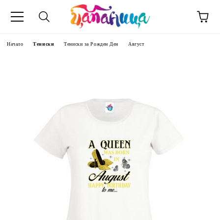
Начало
Тениски
Тениски за Рожден Ден
Август