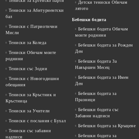
Тениски за Eргенско парти
Детски тениски Обичам
лятото
Тениски за Aбитуриентски
бал
Бебешки бодита
Тениски с Патриотични
Бебешки бодита Обичам
Мисли
моите роднини
Тениски за Коледа
Бебешки бодита за Рожден
Ден
Тениски Обичам моите
роднини
Бебешки бодита За
Навършен Месец
Тениски със Зодии
Бебешки бодита за Имен
Тениски с Новогодишни
Ден
обещания
Бебешки бодита за
Тениски за Кръстник и
Празници
Кръстница
Бебешки бодита със
Тениски за Учители
Забавни надписи
Тениски с послания с Бухал
Бебешки бодита за Кръщене
Тениски със забавни
Бебешки бодита за
надписи