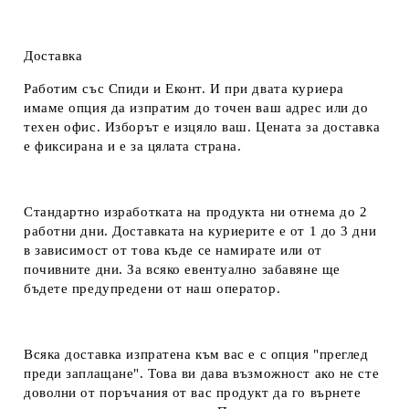
Доставка
Работим със Спиди и Еконт. И при двата куриера
имаме опция да изпратим до точен ваш адрес или до
техен офис. Изборът е изцяло ваш. Цената за доставка
е фиксирана и е за цялата страна.
Стандартно изработката на продукта ни отнема до 2
работни дни. Доставката на куриерите е от 1 до 3 дни
в зависимост от това къде се намирате или от
почивните дни. За всяко евентуално забавяне ще
бъдете предупредени от наш оператор.
Всяка доставка изпратена към вас е с опция "преглед
преди заплащане". Това ви дава възможност ако не сте
доволни от поръчания от вас продукт да го върнете