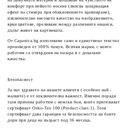
на памучната материя и запазване на чувството на
комфорт при нейното носене (липсва запарващия
ефект на стикера при обикновенното щампиране),
изключително високото качество на изображението,
ярки цветове, преливане между различните нюанси,
дълъг живот на картинката.
От Capanica.bg използваме само и единствено текстил
произведен от 100% памук. Всички марки, с които
работим са отвърдени на пазара и с доказани
качества.
Безопасност
За нас здравето на нашите клиенти ( особено най -
малките) е от изключителна важност. Именно поради
тази причина работим с немски бои, които притежават
сертификат Oeko-Tex 100 (Product class 1). Този
сертификат дава гаранция за безопасността на боите
дори при деца на възраст под 36 месеца.