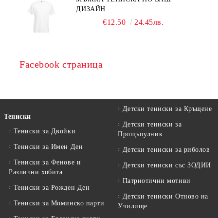
ДИЗАЙН
€12.50
24.45лв.
Facebook страница
Детски тениски за Кръщене
Тениски
Детски тениски за
Тениски за Двойки
Прощъпулник
Тениски за Имен Ден
Детски тениски за риболов
Тениски за Фенове и
Детски тениски със ЗОДИИ
Различни хобита
Патриотични мотиви
Тениски за Рожден Ден
Детски тениски Отново на
Тениски за Mоминско парти
Училище