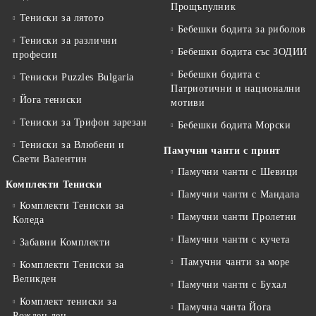
Прощъпулник
Тениски за лятото
Бебешки бодита за риболов
Тениски за различни
Бебешки бодита със ЗОДИИ
професии
Бебешки бодита с
Тениски Puzzles Bulgaria
Патриотични и национални
Йога тениски
мотиви
Тениски за Трифон зарезан
Бебешки бодита Морски
Тениски за Влюбени и
Памучни чанти с принт
Свети Валентин
Памучни чанти с Шевици
Комплекти Тениски
Памучни чанти с Мандала
Комплекти Тениски за
Памучни чанти Пролетни
Коледа
Памучни чанти с кучета
Забавни Комплекти
Памучни чанти за море
Комплекти Тениски за
Великден
Памучни чанти с Бухал
Комплект тениски за
Памучна чанта Йога
Рожден ден