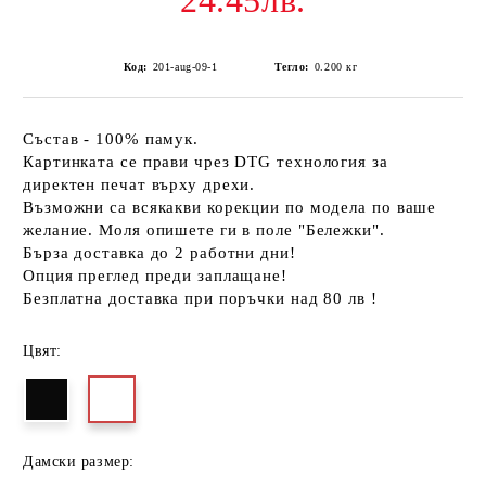
24.45лв.
Код:
201-aug-09-1
Тегло:
0.200
кг
Състав - 100% памук.
Картинката се прави чрез DTG технология за
директен печат върху дрехи.
Възможни са всякакви корекции по модела по ваше
желание. Моля опишете ги в поле "Бележки".
Бърза доставка до 2 работни дни!
Опция преглед преди заплащане!
Безплатна доставка при поръчки над 80 лв !
Цвят:
Дамски размер: