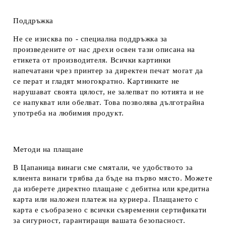
Поддръжка
Не се изисква по - специална поддръжка за
произведените от нас дрехи освен тази описана на
етикета от производителя. Всички картинки
напечатани чрез принтер за директен печат могат да
се перат и гладят многократно. Картинките не
нарушават своята цялост, не залепват по ютията и не
се напукват или обелват. Това позволява дълготрайна
употреба на любимия продукт.
Методи на плащане
В Цапаница винаги сме смятали, че удобството за
клиента винаги трябва да бъде на първо място. Можете
да изберете директно плащане с дебитна или кредитна
карта или наложен платеж на куриера. Плащането с
карта е съобразено с всички съвременни сертификати
за сигурност, гарантиращи вашата безопасност.