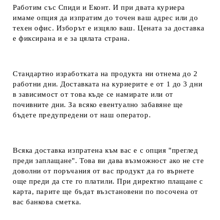
Работим със Спиди и Еконт. И при двата куриера
имаме опция да изпратим до точен ваш адрес или до
техен офис. Изборът е изцяло ваш. Цената за доставка
е фиксирана и е за цялата страна.
Стандартно изработката на продукта ни отнема до 2
работни дни. Доставката на куриерите е от 1 до 3 дни
в зависимост от това къде се намирате или от
почивните дни. За всяко евентуално забавяне ще
бъдете предупредени от наш оператор.
Всяка доставка изпратена към вас е с опция "преглед
преди заплащане". Това ви дава възможност ако не сте
доволни от поръчания от вас продукт да го върнете
още преди да сте го платили. При директно плащане с
карта, парите ще бъдат възстановени по посочена от
вас банкова сметка.