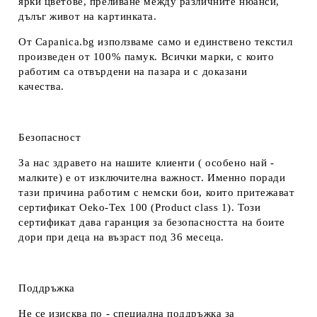
ярки цветове, преливане между различните нюанси,
дълъг живот на картинката.
От Capanica.bg използваме само и единствено текстил
произведен от 100% памук. Всички марки, с които
работим са отвърдени на пазара и с доказани
качества.
Безопасност
За нас здравето на нашите клиенти ( особено най -
малките) е от изключителна важност. Именно поради
тази причина работим с немски бои, които притежават
сертификат Oeko-Tex 100 (Product class 1). Този
сертификат дава гаранция за безопасността на боите
дори при деца на възраст под 36 месеца.
Поддръжка
Не се изисква по - специална поддръжка за