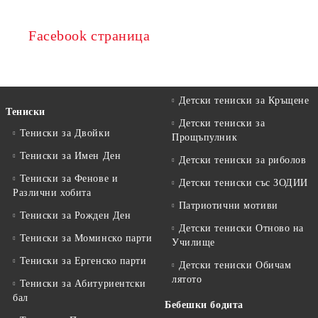
Facebook страница
Детски тениски за Кръщене
Тениски
Детски тениски за
Тениски за Двойки
Прощъпулник
Тениски за Имен Ден
Детски тениски за риболов
Тениски за Фенове и
Детски тениски със ЗОДИИ
Различни хобита
Патриотични мотиви
Тениски за Рожден Ден
Детски тениски Отново на
Тениски за Mоминско парти
Училище
Тениски за Eргенско парти
Детски тениски Обичам
лятото
Тениски за Aбитуриентски
бал
Бебешки бодита