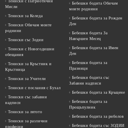
Тениски с Патриотични
Бебешки бодита Обичам
Мисли
моите роднини
Тениски за Коледа
Бебешки бодита за Рожден
Ден
Тениски Обичам моите
роднини
Бебешки бодита За
Навършен Месец
Тениски със Зодии
Бебешки бодита за Имен
Тениски с Новогодишни
Ден
обещания
Бебешки бодита за
Тениски за Кръстник и
Празници
Кръстница
Бебешки бодита със
Тениски за Учители
Забавни надписи
Тениски с послания с Бухал
Бебешки бодита за Кръщене
Тениски със забавни
Бебешки бодита за
надписи
Прощъпулник
Тениски за лятото
Бебешки бодита за риболов
Тениски за различни
Бебешки бодита със ЗОДИИ
професии