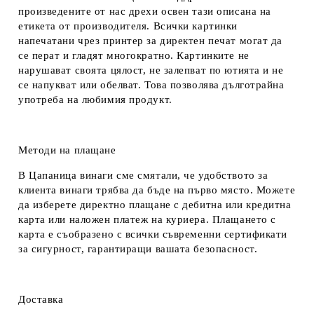
произведените от нас дрехи освен тази описана на
етикета от производителя. Всички картинки
напечатани чрез принтер за директен печат могат да
се перат и гладят многократно. Картинките не
нарушават своята цялост, не залепват по ютията и не
се напукват или обелват. Това позволява дълготрайна
употреба на любимия продукт.
Методи на плащане
В Цапаница винаги сме смятали, че удобството за
клиента винаги трябва да бъде на първо място. Можете
да изберете директно плащане с дебитна или кредитна
карта или наложен платеж на куриера. Плащането с
карта е съобразено с всички съвременни сертификати
за сигурност, гарантиращи вашата безопасност.
Доставка