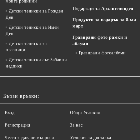
моите роднини
Подаръци за Архангеловден
Детски тениски за Рожден
Ден
Продукти за подарък за 8-ми
март
Детски тениски за Имен
Ден
Гравирани фото рамки и
Детски тениски за
аблуми
празници
Гравирани фотоалбуми
Детски тениски със Забавни
надписи
Бързи връзки:
Вход
Общи Условия
Регистрация
За нас
Често задавани въпроси
Условия за доставка