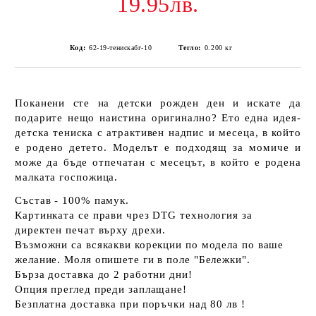
19.95лв.
Код:
62-19-тенискабг-10
Тегло:
0.200
кг
Поканени сте на детски рожден ден и искате да
подарите нещо наистина оригинално? Ето една идея-
детска тениска с атрактивен надпис и месеца, в който
е родено детето. Моделът е подходящ за момиче и
може да бъде отпечатан с месецът, в който е родена
малката госпожица.
Състав - 100% памук.
Картинката се прави чрез DTG технология за
директен печат върху дрехи.
Възможни са всякакви корекции по модела по ваше
желание. Моля опишете ги в поле "Бележки".
Бърза доставка до 2 работни дни!
Опция преглед преди заплащане!
Безплатна доставка при поръчки над 80 лв !