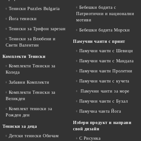
Бебешки бодита с
Тениски Puzzles Bulgaria
Патриотични и национални
Йога тениски
мотиви
Тениски за Трифон зарезан
Бебешки бодита Морски
Тениски за Влюбени и
Памучни чанти с принт
Свети Валентин
Памучни чанти с Шевици
Комплекти Тениски
Памучни чанти с Мандала
Комплекти Тениски за
Памучни чанти Пролетни
Коледа
Памучни чанти с кучета
Забавни Комплекти
Памучни чанти за море
Комплекти Тениски за
Великден
Памучни чанти с Бухал
Комплект тениски за
Памучна чанта Йога
Рожден ден
Избери продукт и направи
Тениски за деца
свой дизайн
Детски тениски Обичам
С Рисунка