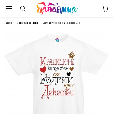
Начало
Тениски за деца
Детски тениски за Рожден Ден