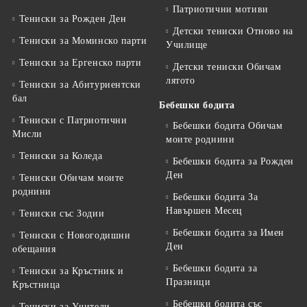
Патриотични мотиви
Тениски за Рожден Ден
Детски тениски Отново на
Тениски за Mоминско парти
Училище
Тениски за Eргенско парти
Детски тениски Обичам
лятото
Тениски за Aбитуриентски
бал
Бебешки бодита
Тениски с Патриотични
Бебешки бодита Обичам
Мисли
моите роднини
Тениски за Коледа
Бебешки бодита за Рожден
Ден
Тениски Обичам моите
роднини
Бебешки бодита За
Навършен Месец
Тениски със Зодии
Бебешки бодита за Имен
Тениски с Новогодишни
Ден
обещания
Бебешки бодита за
Тениски за Кръстник и
Празници
Кръстница
Бебешки бодита със
Тениски за Учители