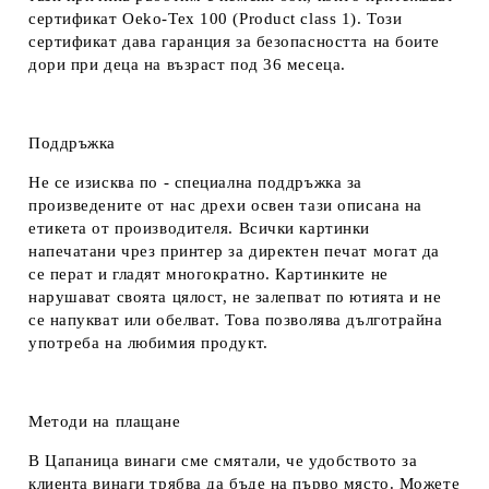
сертификат Oeko-Tex 100 (Product class 1). Този
сертификат дава гаранция за безопасността на боите
дори при деца на възраст под 36 месеца.
Поддръжка
Не се изисква по - специална поддръжка за
произведените от нас дрехи освен тази описана на
етикета от производителя. Всички картинки
напечатани чрез принтер за директен печат могат да
се перат и гладят многократно. Картинките не
нарушават своята цялост, не залепват по ютията и не
се напукват или обелват. Това позволява дълготрайна
употреба на любимия продукт.
Методи на плащане
В Цапаница винаги сме смятали, че удобството за
клиента винаги трябва да бъде на първо място. Можете