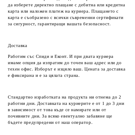
да изберете директно плащане с дебитна или кредитна
карта или наложен платеж на куриера. Плащането с
карта е съобразено с всички съвременни сертификати
за сигурност, гарантиращи вашата безопасност.
Доставка
Работим със Спиди и Еконт. И при двата куриера
имаме опция да изпратим до точен ваш адрес или до
техен офис. Изборът е изцяло ваш. Цената за доставка
е фиксирана и е за цялата страна.
Стандартно изработката на продукта ни отнема до 2
работни дни. Доставката на куриерите е от 1 до 3 дни
в зависимост от това къде се намирате или от
почивните дни. За всяко евентуално забавяне ще
бъдете предупредени от наш оператор.