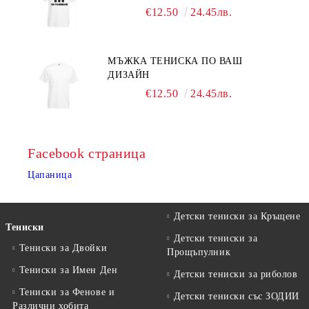
€12.50
24.45лв.
МЪЖКА ТЕНИСКА ПО ВАШ
ДИЗАЙН
€12.50
24.45лв.
Facebook страница
Цапаница
Детски тениски за Кръщене
Тениски
Детски тениски за
Тениски за Двойки
Прощъпулник
Тениски за Имен Ден
Детски тениски за риболов
Тениски за Фенове и
Детски тениски със ЗОДИИ
Различни хобита