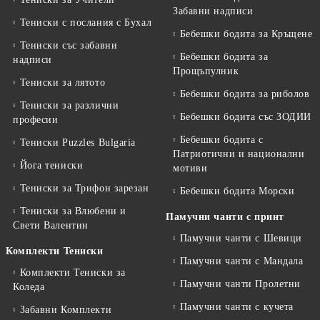
Забавни надписи
Тениски с послания с Бухал
Бебешки бодита за Кръщене
Тениски със забавни
Бебешки бодита за
надписи
Прощъпулник
Тениски за лятото
Бебешки бодита за риболов
Тениски за различни
Бебешки бодита със ЗОДИИ
професии
Бебешки бодита с
Тениски Puzzles Bulgaria
Патриотични и национални
Йога тениски
мотиви
Тениски за Трифон зарезан
Бебешки бодита Морски
Тениски за Влюбени и
Памучни чанти с принт
Свети Валентин
Памучни чанти с Шевици
Комплекти Тениски
Памучни чанти с Мандала
Комплекти Тениски за
Памучни чанти Пролетни
Коледа
Памучни чанти с кучета
Забавни Комплекти