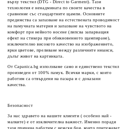
върху текстил (DTG - Direct to Garment). Тази
технология е ненадмината по своите качества в
сравнение със стандартните щампи. Основните
предимства са запазване на естествената проводимост
на памучната материя и запазване на чувството на
комфорт при нейното носене (липсва запарващия
ефект на стикера при обикновенното щампиране),
изключително високото качество на изображението,
ярки цветове, преливане между различните нюанси,
дълъг живот на картинката.
От Capanica.bg използваме само и единствено текстил
произведен от 100% памук. Всички марки, с които
работим са отвърдени на пазара и с доказани
качества.
Безопасност
За нас здравето на нашите клиенти ( особено най -
малките) е от изключителна важност. Именно поради
тази причина работим с немски бои, които притежават