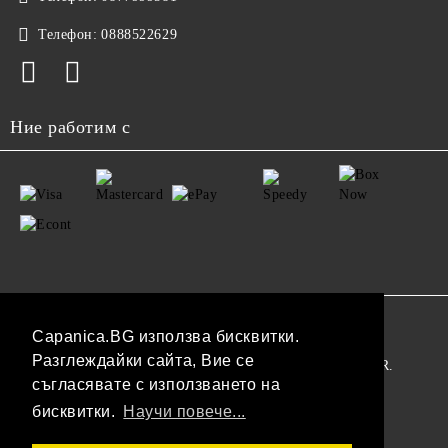
Телефон:
0888522629
Ние работим с
GDPR
Capanica.BG използва бисквитки.
Разглеждайки сайта, Вие се
Нашият онлайн магазин е 100% съобразен с GDPR.
съгласявате с използването на
Прочетете нашата политика
бисквитки.
Научи повече...
Моите лични данни