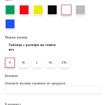
Мъжки размер:
Таблица с размери на тениск
ите
S
M
L
XL
2XL
Бележки:
Опишете желани промени по продукта:
Добави в желани
В наличност