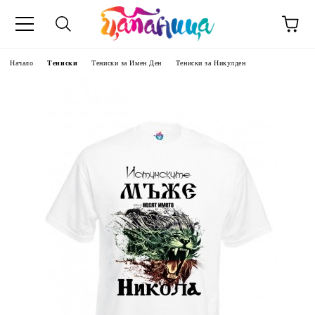
Начало
Тениски
Тениски за Имен Ден
Тениски за Никулден