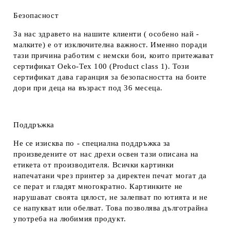
Безопасност
За нас здравето на нашите клиенти ( особено най -
малките) е от изключителна важност. Именно поради
тази причина работим с немски бои, които притежават
сертификат Oeko-Tex 100 (Product class 1). Този
сертификат дава гаранция за безопасността на боите
дори при деца на възраст под 36 месеца.
Поддръжка
Не се изисква по - специална поддръжка за
произведените от нас дрехи освен тази описана на
етикета от производителя. Всички картинки
напечатани чрез принтер за директен печат могат да
се перат и гладят многократно. Картинките не
нарушават своята цялост, не залепват по ютията и не
се напукват или обелват. Това позволява дълготрайна
употреба на любимия продукт.