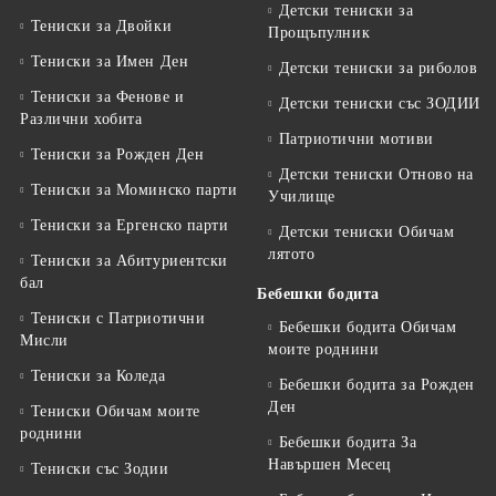
Детски тениски за
Тениски за Двойки
Прощъпулник
Тениски за Имен Ден
Детски тениски за риболов
Тениски за Фенове и
Детски тениски със ЗОДИИ
Различни хобита
Патриотични мотиви
Тениски за Рожден Ден
Детски тениски Отново на
Тениски за Mоминско парти
Училище
Тениски за Eргенско парти
Детски тениски Обичам
лятото
Тениски за Aбитуриентски
бал
Бебешки бодита
Тениски с Патриотични
Бебешки бодита Обичам
Мисли
моите роднини
Тениски за Коледа
Бебешки бодита за Рожден
Ден
Тениски Обичам моите
роднини
Бебешки бодита За
Навършен Месец
Тениски със Зодии