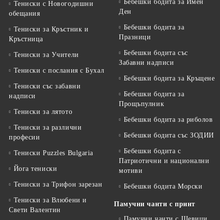
Бебешки бодита за Имен
Тениски с Новогодишни
Ден
обещания
Бебешки бодита за
Тениски за Кръстник и
Празници
Кръстница
Бебешки бодита със
Тениски за Учители
Забавни надписи
Тениски с послания с Бухал
Бебешки бодита за Кръщене
Тениски със забавни
Бебешки бодита за
надписи
Прощъпулник
Тениски за лятото
Бебешки бодита за риболов
Тениски за различни
Бебешки бодита със ЗОДИИ
професии
Бебешки бодита с
Тениски Puzzles Bulgaria
Патриотични и национални
Йога тениски
мотиви
Тениски за Трифон зарезан
Бебешки бодита Морски
Тениски за Влюбени и
Памучни чанти с принт
Свети Валентин
Памучни чанти с Шевици