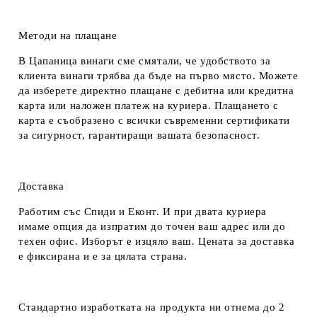
Методи на плащане
В Цапаница винаги сме смятали, че удобството за
клиента винаги трябва да бъде на първо място. Можете
да изберете директно плащане с дебитна или кредитна
карта или наложен платеж на куриера. Плащането с
карта е съобразено с всички съвременни сертификати
за сигурност, гарантиращи вашата безопасност.
Доставка
Работим със Спиди и Еконт. И при двата куриера
имаме опция да изпратим до точен ваш адрес или до
техен офис. Изборът е изцяло ваш. Цената за доставка
е фиксирана и е за цялата страна.
Стандартно изработката на продукта ни отнема до 2