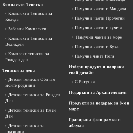
Комплекти Тениски
Памучни чанти с Мандала
Комплекти Тениски за
Памучни чанти Пролетни
Коледа
Памучни чанти с кучета
Забавни Комплекти
Памучни чанти за море
Комплекти Тениски за
Великден
Памучни чанти с Бухал
Комплект тениски за
Памучна чанта Йога
Рожден ден
Избери продукт и направи
Тениски за деца
свой дизайн
Детски тениски Обичам
С Рисунка
моите роднини
Подаръци за Архангеловден
Детски тениски за Рожден
Ден
Продукти за подарък за 8-ми
март
Детски тениски за Имен
Ден
Гравирани фото рамки и
Детски тениски за
аблуми
празници