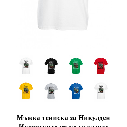
Мъжка тениска за Никулден
Истинските мъже се казват