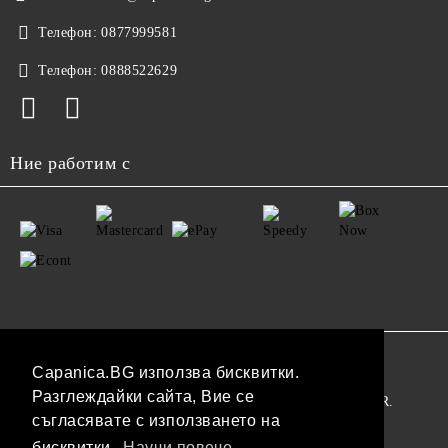
Телефон:
0877999581
Телефон:
0888522629
Ние работим с
GDPR
Capanica.BG използва бисквитки.
Разглеждайки сайта, Вие се
Нашият онлайн магазин е 100% съобразен с GDPR.
съгласявате с използването на
Прочетете нашата политика
бисквитки.
Научи повече...