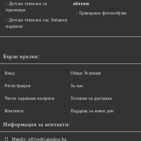
Детски тениски за
аблуми
празници
Гравирани фотоалбуми
Детски тениски със Забавни
надписи
Бързи връзки:
Вход
Общи Условия
Регистрация
За нас
Често задавани въпроси
Условия за доставка
Контакти
Подарък за имен ден
Информация за контакти:
Имейл:
office@capanica.bg