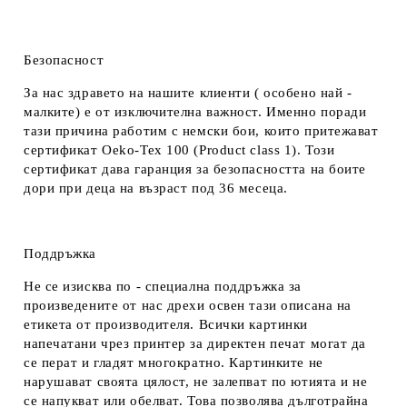
Безопасност
За нас здравето на нашите клиенти ( особено най -
малките) е от изключителна важност. Именно поради
тази причина работим с немски бои, които притежават
сертификат Oeko-Tex 100 (Product class 1). Този
сертификат дава гаранция за безопасността на боите
дори при деца на възраст под 36 месеца.
Поддръжка
Не се изисква по - специална поддръжка за
произведените от нас дрехи освен тази описана на
етикета от производителя. Всички картинки
напечатани чрез принтер за директен печат могат да
се перат и гладят многократно. Картинките не
нарушават своята цялост, не залепват по ютията и не
се напукват или обелват. Това позволява дълготрайна