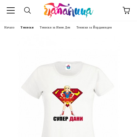
Начало
Тениски
Тениски за Имен Ден
Тениски за Йордановден