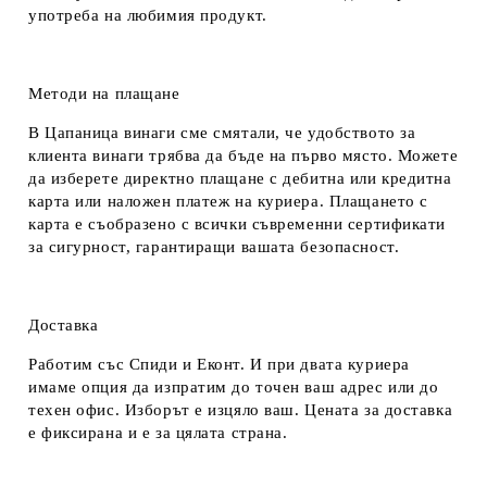
употреба на любимия продукт.
Методи на плащане
В Цапаница винаги сме смятали, че удобството за
клиента винаги трябва да бъде на първо място. Можете
да изберете директно плащане с дебитна или кредитна
карта или наложен платеж на куриера. Плащането с
карта е съобразено с всички съвременни сертификати
за сигурност, гарантиращи вашата безопасност.
Доставка
Работим със Спиди и Еконт. И при двата куриера
имаме опция да изпратим до точен ваш адрес или до
техен офис. Изборът е изцяло ваш. Цената за доставка
е фиксирана и е за цялата страна.