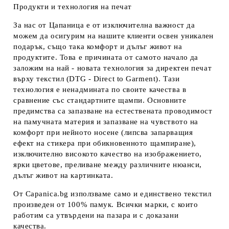
Продукти и технология на печат
За нас от Цапаница е от изключителна важност да
можем да осигурим на нашите клиенти освен уникален
подарък, също така комфорт и дълъг живот на
продуктите. Това е причината от самото начало да
заложим на най - новата технология за директен печат
върху текстил (DTG - Direct to Garment). Тази
технология е ненадмината по своите качества в
сравнение със стандартните щампи. Основните
предимства са запазване на естествената проводимост
на памучната материя и запазване на чувството на
комфорт при нейното носене (липсва запарващия
ефект на стикера при обикновенното щампиране),
изключително високото качество на изображението,
ярки цветове, преливане между различните нюанси,
дълъг живот на картинката.
От Capanica.bg използваме само и единствено текстил
произведен от 100% памук. Всички марки, с които
работим са утвърдени на пазара и с доказани
качества.