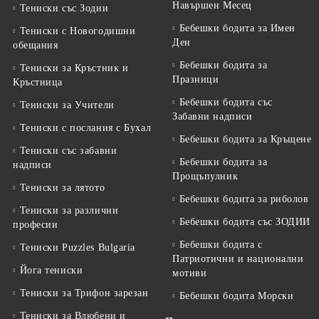
Навършен Месец
Тениски със Зодии
Бебешки бодита за Имен
Тениски с Новогодишни
Ден
обещания
Бебешки бодита за
Тениски за Кръстник и
Празници
Кръстница
Бебешки бодита със
Тениски за Учители
Забавни надписи
Тениски с послания с Бухал
Бебешки бодита за Кръщене
Тениски със забавни
Бебешки бодита за
надписи
Прощъпулник
Тениски за лятото
Бебешки бодита за риболов
Тениски за различни
Бебешки бодита със ЗОДИИ
професии
Бебешки бодита с
Тениски Puzzles Bulgaria
Патриотични и национални
Йога тениски
мотиви
Тениски за Трифон зарезан
Бебешки бодита Морски
Тениски за Влюбени и