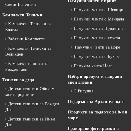
Памучни чанти с принт
Свети Валентин
Памучни чанти с Шевици
Комплекти Тениски
Памучни чанти с Мандала
Комплекти Тениски за
Памучни чанти Пролетни
Коледа
Памучни чанти с кучета
Забавни Комплекти
Памучни чанти за море
Комплекти Тениски за
Великден
Памучни чанти с Бухал
Комплект тениски за
Памучна чанта Йога
Рожден ден
Избери продукт и направи
Тениски за деца
свой дизайн
Детски тениски Обичам
С Рисунка
моите роднини
Подаръци за Архангеловден
Детски тениски за Рожден
Ден
Продукти за подарък за 8-ми
март
Детски тениски за Имен
Ден
Гравирани фото рамки и