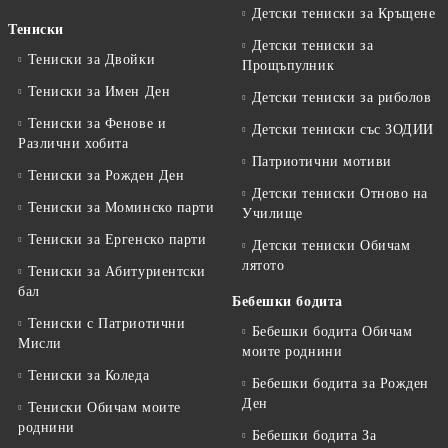
Детски тениски за Кръщене
Тениски
Детски тениски за
Тениски за Двойки
Прощъпулник
Тениски за Имен Ден
Детски тениски за риболов
Тениски за Фенове и
Детски тениски със ЗОДИИ
Различни хобита
Патриотични мотиви
Тениски за Рожден Ден
Детски тениски Отново на
Тениски за Mоминско парти
Училище
Тениски за Eргенско парти
Детски тениски Обичам
лятото
Тениски за Aбитуриентски
бал
Бебешки бодита
Тениски с Патриотични
Бебешки бодита Обичам
Мисли
моите роднини
Тениски за Коледа
Бебешки бодита за Рожден
Ден
Тениски Обичам моите
роднини
Бебешки бодита За