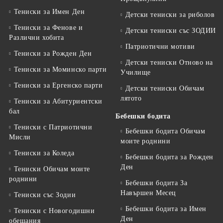
Тениски за Имен Ден
Детски тениски за риболов
Тениски за Фенове и
Детски тениски със ЗОДИИ
Различни хобита
Патриотични мотиви
Тениски за Рожден Ден
Детски тениски Отново на
Тениски за Mоминско парти
Училище
Тениски за Eргенско парти
Детски тениски Обичам
лятото
Тениски за Aбитуриентски
бал
Бебешки бодита
Тениски с Патриотични
Бебешки бодита Обичам
Мисли
моите роднини
Тениски за Коледа
Бебешки бодита за Рожден
Ден
Тениски Обичам моите
роднини
Бебешки бодита За
Навършен Месец
Тениски със Зодии
Бебешки бодита за Имен
Тениски с Новогодишни
Ден
обещания