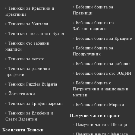
Бебешки бодита за
Тениски за Кръстник и
Празници
Кръстница
Бебешки бодита със
Тениски за Учители
Забавни надписи
Тениски с послания с Бухал
Бебешки бодита за Кръщене
Тениски със забавни
Бебешки бодита за
надписи
Прощъпулник
Тениски за лятото
Бебешки бодита за риболов
Тениски за различни
Бебешки бодита със ЗОДИИ
професии
Бебешки бодита с
Тениски Puzzles Bulgaria
Патриотични и национални
Йога тениски
мотиви
Тениски за Трифон зарезан
Бебешки бодита Морски
Тениски за Влюбени и
Памучни чанти с принт
Свети Валентин
Памучни чанти с Шевици
Комплекти Тениски
Памучни чанти с Мандала