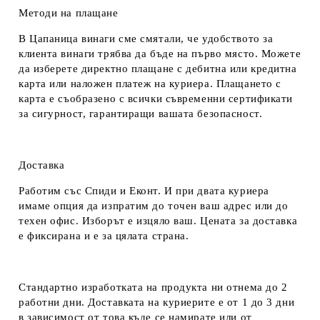
Методи на плащане
В Цапаница винаги сме смятали, че удобството за
клиента винаги трябва да бъде на първо място. Можете
да изберете директно плащане с дебитна или кредитна
карта или наложен платеж на куриера. Плащането с
карта е съобразено с всички съвременни сертификати
за сигурност, гарантиращи вашата безопасност.
Доставка
Работим със Спиди и Еконт. И при двата куриера
имаме опция да изпратим до точен ваш адрес или до
техен офис. Изборът е изцяло ваш. Цената за доставка
е фиксирана и е за цялата страна.
Стандартно изработката на продукта ни отнема до 2
работни дни. Доставката на куриерите е от 1 до 3 дни
в зависимост от това къде се намирате или от