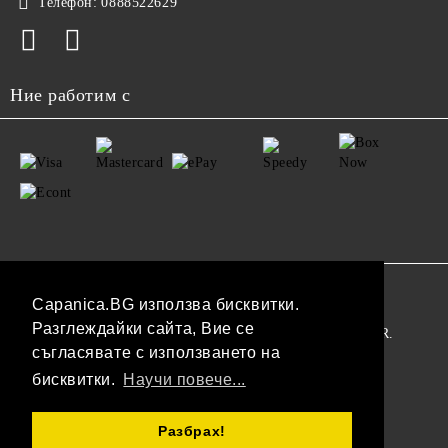
Телефон:
0888522629
Ние работим с
GDPR
Capanica.BG използва бисквитки.
Разглеждайки сайта, Вие се
Нашият онлайн магазин е 100% съобразен с GDPR.
съгласявате с използването на
Прочетете нашата политика
бисквитки.
Научи повече...
Моите лични данни
Разбрах!