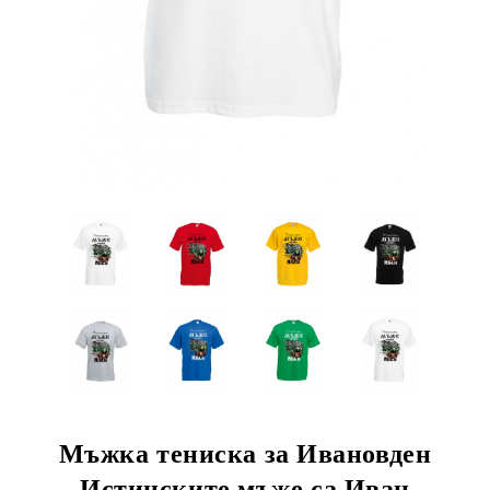
Мъжка тениска за Ивановден
Истинските мъже са Иван