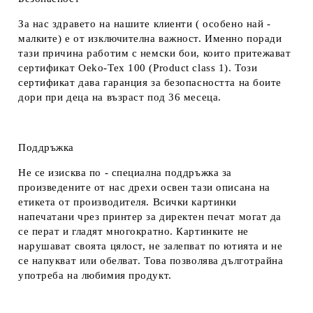
За нас здравето на нашите клиенти ( особено най -
малките) е от изключителна важност. Именно поради
тази причина работим с немски бои, които притежават
сертификат Oeko-Tex 100 (Product class 1). Този
сертификат дава гаранция за безопасността на боите
дори при деца на възраст под 36 месеца.
Поддръжка
Не се изисква по - специална поддръжка за
произведените от нас дрехи освен тази описана на
етикета от производителя. Всички картинки
напечатани чрез принтер за директен печат могат да
се перат и гладят многократно. Картинките не
нарушават своята цялост, не залепват по ютията и не
се напукват или обелват. Това позволява дълготрайна
употреба на любимия продукт.