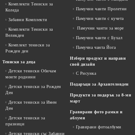
Комплекти Тениски за
Памучни чанти Пролетни
Коледа
Памучни чанти с кучета
Забавни Комплекти
Памучни чанти за море
Комплекти Тениски за
Великден
Памучни чанти с Бухал
Комплект тениски за
Памучна чанта Йога
Рожден ден
Избери продукт и направи
Тениски за деца
свой дизайн
Детски тениски Обичам
С Рисунка
моите роднини
Подаръци за Архангеловден
Детски тениски за Рожден
Ден
Продукти за подарък за 8-ми
март
Детски тениски за Имен
Ден
Гравирани фото рамки и
Детски тениски за
аблуми
празници
Гравирани фотоалбуми
Детски тениски със Забавни