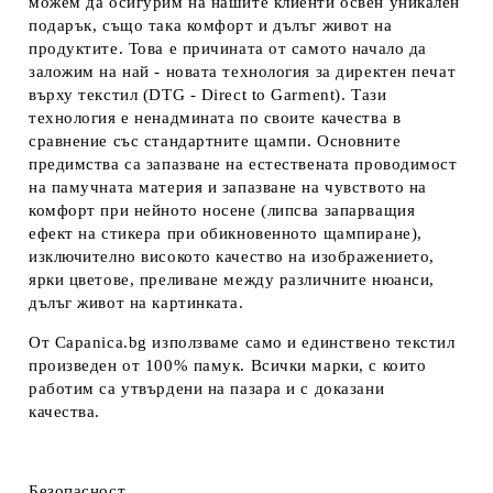
можем да осигурим на нашите клиенти освен уникален
подарък, също така комфорт и дълъг живот на
продуктите. Това е причината от самото начало да
заложим на най - новата технология за директен печат
върху текстил (DTG - Direct to Garment). Тази
технология е ненадмината по своите качества в
сравнение със стандартните щампи. Основните
предимства са запазване на естествената проводимост
на памучната материя и запазване на чувството на
комфорт при нейното носене (липсва запарващия
ефект на стикера при обикновенното щампиране),
изключително високото качество на изображението,
ярки цветове, преливане между различните нюанси,
дълъг живот на картинката.
От Capanica.bg използваме само и единствено текстил
произведен от 100% памук. Всички марки, с които
работим са утвърдени на пазара и с доказани
качества.
Безопасност