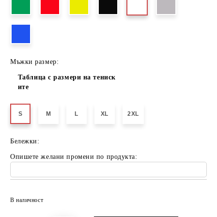
Мъжки размер:
Таблица с размери на тениск
ите
S
M
L
XL
2XL
Бележки:
Опишете желани промени по продукта:
Добави в желани
В наличност