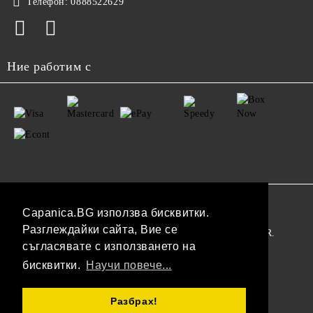
Телефон:
0888522629
Ние работим с
GDPR
Capanica.BG използва бисквитки.
Разглеждайки сайта, Вие се
Нашият онлайн магазин е 100% съобразен с GDPR.
съгласявате с използването на
Прочетете нашата политика
бисквитки.
Научи повече...
Моите лични данни
Разбрах!