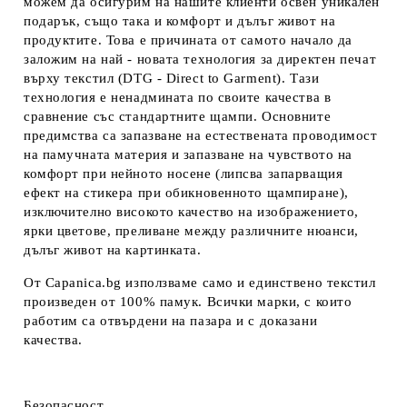
можем да осигурим на нашите клиенти освен уникален
подарък, също така и комфорт и дълъг живот на
продуктите. Това е причината от самото начало да
заложим на най - новата технология за директен печат
върху текстил (DTG - Direct to Garment). Тази
технология е ненадмината по своите качества в
сравнение със стандартните щампи. Основните
предимства са запазване на естествената проводимост
на памучната материя и запазване на чувството на
комфорт при нейното носене (липсва запарващия
ефект на стикера при обикновенното щампиране),
изключително високото качество на изображението,
ярки цветове, преливане между различните нюанси,
дълъг живот на картинката.
От Capanica.bg използваме само и единствено текстил
произведен от 100% памук. Всички марки, с които
работим са отвърдени на пазара и с доказани
качества.
Безопасност