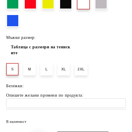
Мъжки размер:
Таблица с размери на тениск
ите
S
M
L
XL
2XL
Бележки:
Опишете желани промени по продукта:
Добави в желани
В наличност