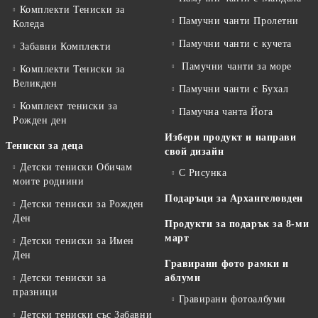
Комплекти Тениски за
Памучни чанти Пролетни
Коледа
Памучни чанти с кучета
Забавни Комплекти
Памучни чанти за море
Комплекти Тениски за
Великден
Памучни чанти с Бухал
Комплект тениски за
Памучна чанта Йога
Рожден ден
Избери продукт и направи
Тениски за деца
свой дизайн
Детски тениски Обичам
С Рисунка
моите роднини
Подаръци за Архангеловден
Детски тениски за Рожден
Ден
Продукти за подарък за 8-ми
март
Детски тениски за Имен
Ден
Гравирани фото рамки и
Детски тениски за
аблуми
празници
Гравирани фотоалбуми
Детски тениски със Забавни