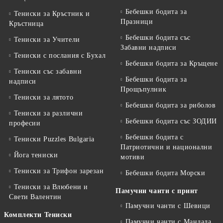
Бебешки бодита за
Тениски за Кръстник и
Празници
Кръстница
Бебешки бодита със
Тениски за Учители
Забавни надписи
Тениски с послания с Бухал
Бебешки бодита за Кръщене
Тениски със забавни
Бебешки бодита за
надписи
Прощъпулник
Тениски за лятото
Бебешки бодита за риболов
Тениски за различни
Бебешки бодита със ЗОДИИ
професии
Бебешки бодита с
Тениски Puzzles Bulgaria
Патриотични и национални
Йога тениски
мотиви
Тениски за Трифон зарезан
Бебешки бодита Морски
Тениски за Влюбени и
Памучни чанти с принт
Свети Валентин
Памучни чанти с Шевици
Комплекти Тениски
Памучни чанти с Мандала