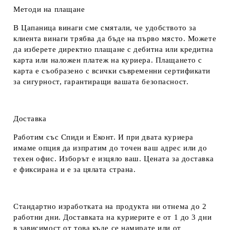
Методи на плащане
В Цапаница винаги сме смятали, че удобството за
клиента винаги трябва да бъде на първо място. Можете
да изберете директно плащане с дебитна или кредитна
карта или наложен платеж на куриера. Плащането с
карта е съобразено с всички съвременни сертификати
за сигурност, гарантиращи вашата безопасност.
Доставка
Работим със Спиди и Еконт. И при двата куриера
имаме опция да изпратим до точен ваш адрес или до
техен офис. Изборът е изцяло ваш. Цената за доставка
е фиксирана и е за цялата страна.
Стандартно изработката на продукта ни отнема до 2
работни дни. Доставката на куриерите е от 1 до 3 дни
в зависимост от това къде се намирате или от