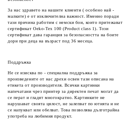
За нас здравето на нашите клиенти ( особено най -
малките) е от изключителна важност. Именно поради
тази причина работим с немски бои, които притежават
сертификат Oeko-Tex 100 (Product class 1). Този
сертификат дава гаранция за безопасността на боите
дори при деца на възраст под 36 месеца.
Поддръжка
Не се изисква по - специална поддръжка за
произведените от нас дрехи освен тази описана на
етикета от производителя. Всички картинки
напечатани чрез принтер за директен печат могат да
се перат и гладят многократно. Картинките не
нарушават своята цялост, не залепват по ютията и не
се напукват или обелват. Това позволява дълготрайна
употреба на любимия продукт.