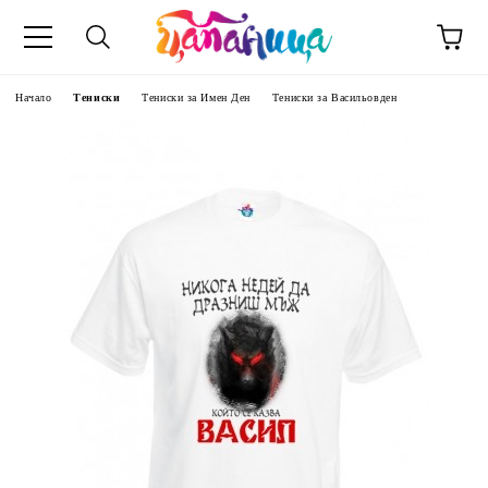
Начало
Тениски
Тениски за Имен Ден
Тениски за Васильовден