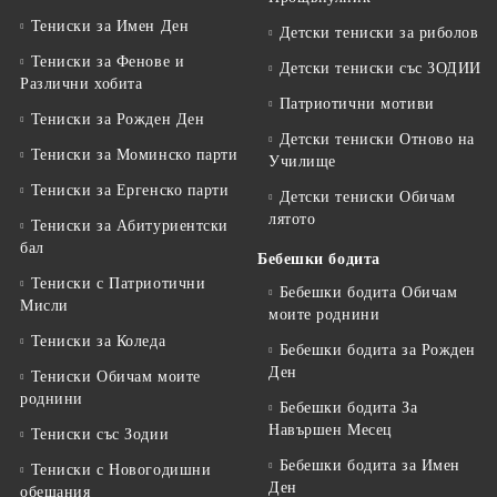
Тениски за Имен Ден
Детски тениски за риболов
Тениски за Фенове и
Детски тениски със ЗОДИИ
Различни хобита
Патриотични мотиви
Тениски за Рожден Ден
Детски тениски Отново на
Тениски за Mоминско парти
Училище
Тениски за Eргенско парти
Детски тениски Обичам
лятото
Тениски за Aбитуриентски
бал
Бебешки бодита
Тениски с Патриотични
Бебешки бодита Обичам
Мисли
моите роднини
Тениски за Коледа
Бебешки бодита за Рожден
Ден
Тениски Обичам моите
роднини
Бебешки бодита За
Навършен Месец
Тениски със Зодии
Бебешки бодита за Имен
Тениски с Новогодишни
Ден
обещания