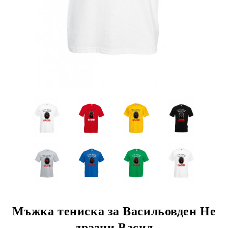
Мъжка тениска за Васильовден Не
дразни Васил