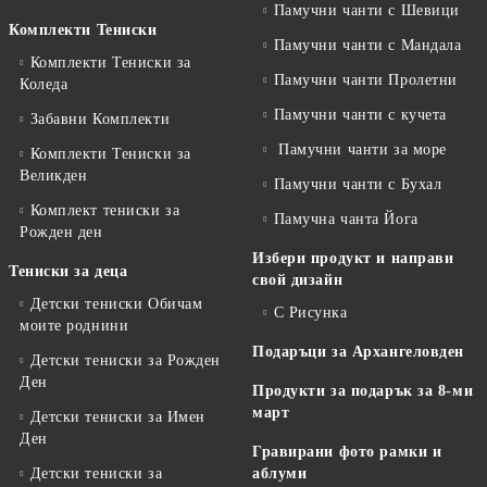
Памучни чанти с Шевици
Комплекти Тениски
Памучни чанти с Мандала
Комплекти Тениски за
Памучни чанти Пролетни
Коледа
Памучни чанти с кучета
Забавни Комплекти
Памучни чанти за море
Комплекти Тениски за
Великден
Памучни чанти с Бухал
Комплект тениски за
Памучна чанта Йога
Рожден ден
Избери продукт и направи
Тениски за деца
свой дизайн
Детски тениски Обичам
С Рисунка
моите роднини
Подаръци за Архангеловден
Детски тениски за Рожден
Ден
Продукти за подарък за 8-ми
март
Детски тениски за Имен
Ден
Гравирани фото рамки и
Детски тениски за
аблуми