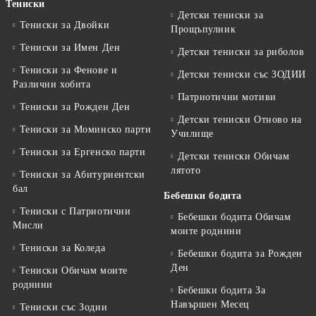
Тениски
Детски тениски за
Тениски за Двойки
Прощъпулник
Тениски за Имен Ден
Детски тениски за риболов
Тениски за Фенове и
Детски тениски със ЗОДИИ
Различни хобита
Патриотични мотиви
Тениски за Рожден Ден
Детски тениски Отново на
Тениски за Mоминско парти
Училище
Тениски за Eргенско парти
Детски тениски Обичам
лятото
Тениски за Aбитуриентски
бал
Бебешки бодита
Тениски с Патриотични
Бебешки бодита Обичам
Мисли
моите роднини
Тениски за Коледа
Бебешки бодита за Рожден
Ден
Тениски Обичам моите
роднини
Бебешки бодита За
Навършен Месец
Тениски със Зодии