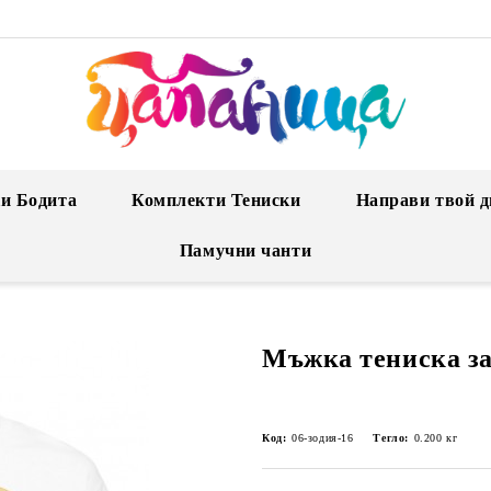
и Бодита
Комплекти Тениски
Направи твой д
Памучни чанти
Мъжка тениска за
Код:
06-зодия-16
Тегло:
0.200
кг