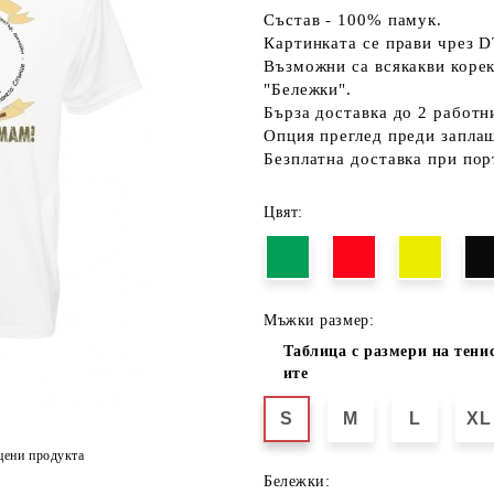
Състав - 100% памук.
Картинката се прави чрез D
Възможни са всякакви коре
"Бележки".
Бърза доставка до 2 работн
Опция преглед преди запла
Безплатна доставка при пор
Цвят:
Мъжки размер:
Таблица с размери на тени
ите
S
M
L
XL
цени продукта
Бележки: