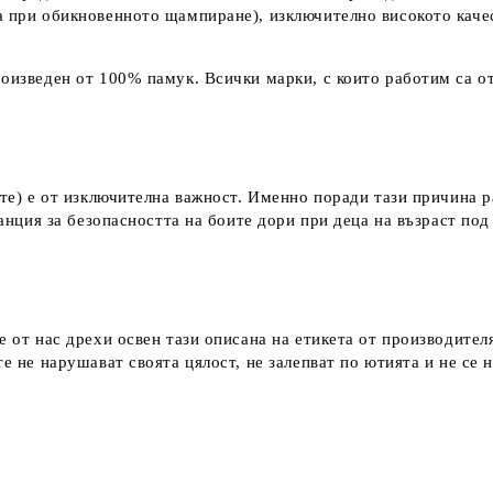
а при обикновенното щампиране), изключително високото каче
оизведен от 100% памук. Всички марки, с които работим са от
ките) е от изключителна важност. Именно поради тази причина 
аранция за безопасността на боите дори при деца на възраст по
е от нас дрехи освен тази описана на етикета от производител
е не нарушават своята цялост, не залепват по ютията и не се 