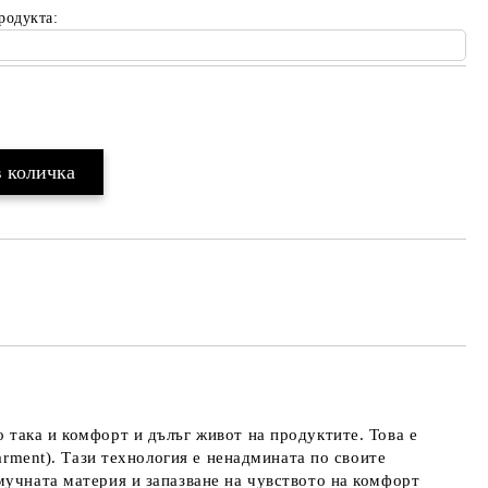
родукта:
Добави в желани
 така и комфорт и дълъг живот на продуктите. Това е
arment). Тази технология е ненадмината по своите
мучната материя и запазване на чувството на комфорт