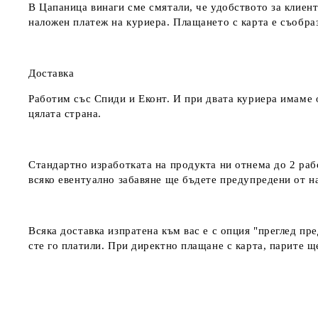
В Цапаница винаги сме смятали, че удобството за клиент
наложен платеж на куриера. Плащането с карта е съобра
Доставка
Работим със Спиди и Еконт. И при двата куриера имаме о
цялата страна.
Стандартно изработката на продукта ни отнема до 2 рабо
всяко евентуално забавяне ще бъдете предупредени от 
Всяка доставка изпратена към вас е с опция "преглед пр
сте го платили. При директно плащане с карта, парите щ