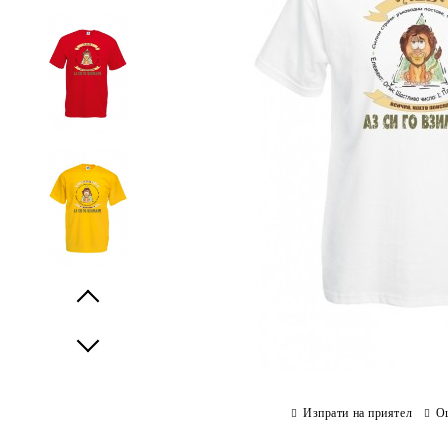
Prev
Next
Изпрати на приятел
О