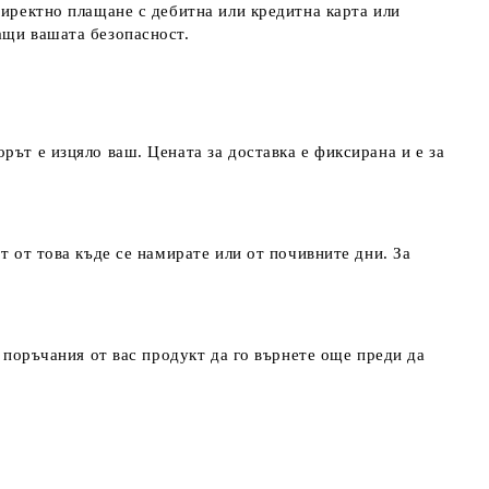
директно плащане с дебитна или кредитна карта или
ращи вашата безопасност.
рът е изцяло ваш. Цената за доставка е фиксирана и е за
т от това къде се намирате или от почивните дни. За
т поръчания от вас продукт да го върнете още преди да