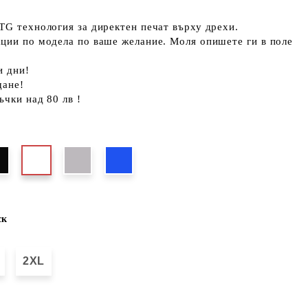
TG технология за директен печат върху дрехи.
кции по модела по ваше желание. Моля опишете ги в поле
и дни!
щане!
ъчки над 80 лв !
ск
2XL