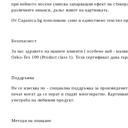
при нейното носене (липсва запарващия ефект на стикер
различните нюанси, дълъг живот на картинката.
От Capanica.bg използваме само и единствено текстил пр
Безопасност
За нас здравето на нашите клиенти ( особено най - мал
Oeko-Tex 100 (Product class 1). Този сертификат дава г
Поддръжка
Не се изисква по - специална поддръжка за произведенит
печат могат да се перат и гладят многократно. Картинкит
употреба на любимия продукт.
Методи на плащане