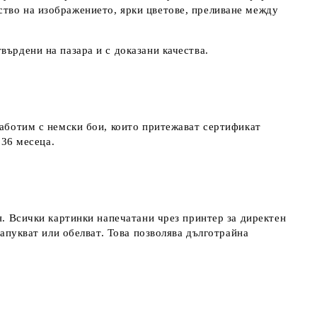
ство на изображението, ярки цветове, преливане между
върдени на пазара и с доказани качества.
работим с немски бои, които притежават сертификат
д 36 месеца.
я. Всички картинки напечатани чрез принтер за директен
напукват или обелват. Това позволява дълготрайна