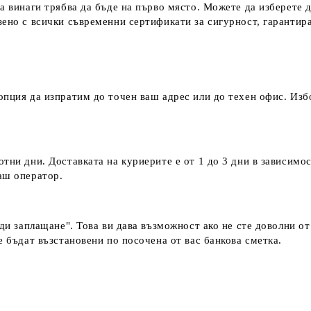
а винаги трябва да бъде на първо място. Можете да изберете 
зено с всички съвременни сертификати за сигурност, гаранти
пция да изпратим до точен ваш адрес или до техен офис. Избо
тни дни. Доставката на куриерите е от 1 до 3 дни в зависимос
наш оператор.
еди заплащане". Това ви дава възможност ако не сте доволни о
е бъдат възстановени по посочена от вас банкова сметка.