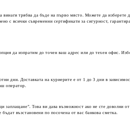
а винаги трябва да бъде на първо място. Можете да изберете 
зено с всички съвременни сертификати за сигурност, гаранти
пция да изпратим до точен ваш адрес или до техен офис. Избо
тни дни. Доставката на куриерите е от 1 до 3 дни в зависимос
наш оператор.
еди заплащане". Това ви дава възможност ако не сте доволни о
е бъдат възстановени по посочена от вас банкова сметка.