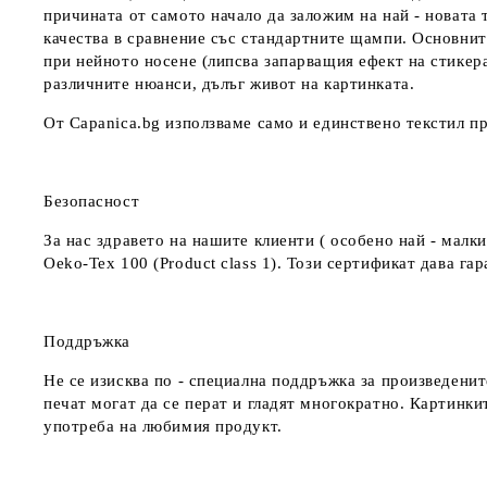
причината от самото начало да заложим на най - новата 
качества в сравнение със стандартните щампи. Основнит
при нейното носене (липсва запарващия ефект на стикер
различните нюанси, дълъг живот на картинката.
От Capanica.bg използваме само и единствено текстил пр
Безопасност
За нас здравето на нашите клиенти ( особено най - мал
Oeko-Tex 100 (Product class 1). Този сертификат дава г
Поддръжка
Не се изисква по - специална поддръжка за произведенит
печат могат да се перат и гладят многократно. Картинкит
употреба на любимия продукт.