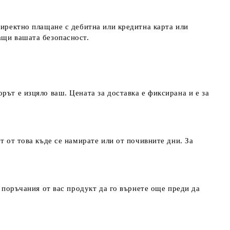
директно плащане с дебитна или кредитна карта или
ращи вашата безопасност.
рът е изцяло ваш. Цената за доставка е фиксирана и е за
т от това къде се намирате или от почивните дни. За
т поръчания от вас продукт да го върнете още преди да