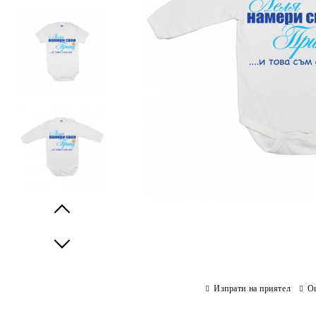
Prev
Next
Изпрати на приятел
О