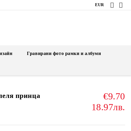
EUR
изайн
Гравирани фото рамки и албуми
€9.70
леля принца
18.97лв.