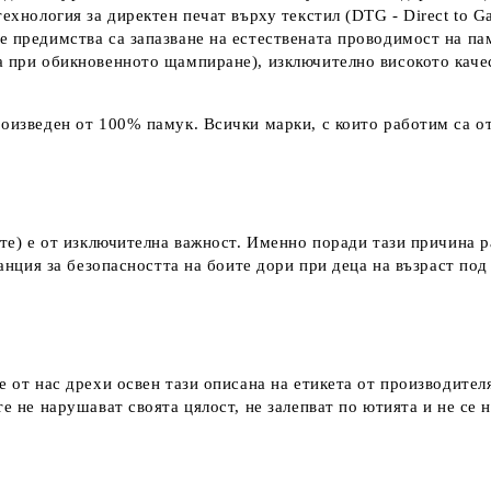
технология за директен печат върху текстил (DTG - Direct to G
е предимства са запазване на естествената проводимост на па
а при обикновенното щампиране), изключително високото каче
оизведен от 100% памук. Всички марки, с които работим са от
ките) е от изключителна важност. Именно поради тази причина 
аранция за безопасността на боите дори при деца на възраст по
е от нас дрехи освен тази описана на етикета от производител
е не нарушават своята цялост, не залепват по ютията и не се 