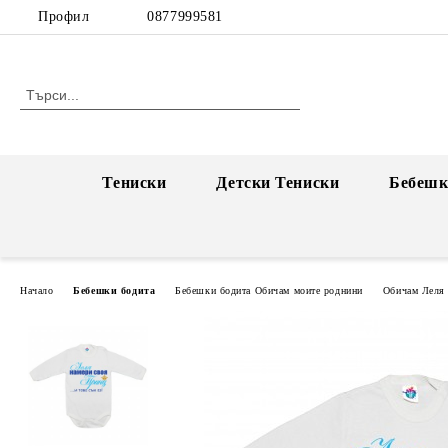
Профил
0877999581
Тениски
Детски Тениски
Бебешк
Начало
Бебешки бодита
Бебешки бодита Обичам моите роднини
Обичам Леля