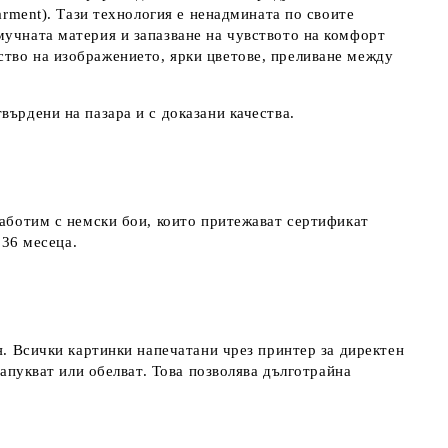
arment). Тази технология е ненадмината по своите
мучната материя и запазване на чувството на комфорт
ство на изображението, ярки цветове, преливане между
върдени на пазара и с доказани качества.
работим с немски бои, които притежават сертификат
д 36 месеца.
я. Всички картинки напечатани чрез принтер за директен
напукват или обелват. Това позволява дълготрайна