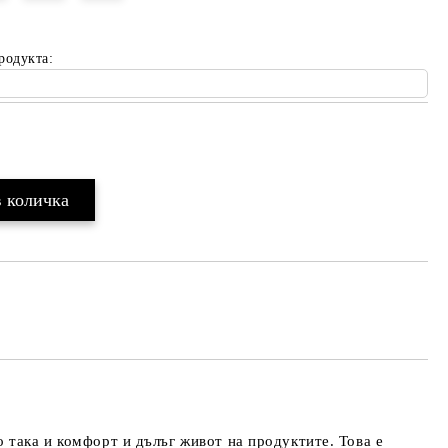
родукта:
Добави в желани
 така и комфорт и дълъг живот на продуктите. Това е