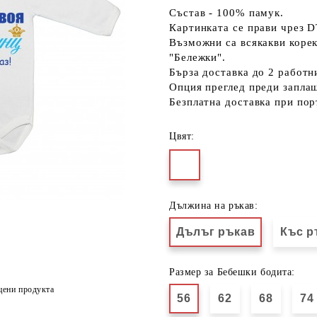
Състав - 100% памук.
Картинката се прави чрез D
Възможни са всякакви коре
"Бележки".
Бърза доставка до 2 работн
Опция преглед преди запла
Безплатна доставка при пор
Цвят:
Дължина на ръкав:
Дълъг ръкав
Къс р
Размер за Бебешки бодита:
цени продукта
56
62
68
74