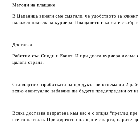
Методи на плащане
В Цапаница винаги сме смятали, че удобството за клиент
наложен платеж на куриера. Плащането с карта е съобра
Доставка
Работим със Спиди и Еконт. И при двата куриера имаме о
цялата страна.
Стандартно изработката на продукта ни отнема до 2 рабо
всяко евентуално забавяне ще бъдете предупредени от 
Всяка доставка изпратена към вас е с опция "преглед пр
сте го платили. При директно плащане с карта, парите щ