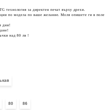
TG технология за директен печат върху дрехи.
кции по модела по ваше желание. Моля опишете ги в поле
и дни!
щане!
ъчки над 80 лв !
ъкав
80
86