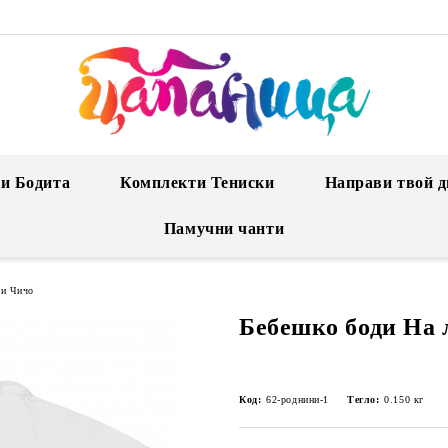
и Бодита
Комплекти Тениски
Направи твой д
Памучни чанти
 и Чичо
Бебешко боди На 
Код:
62-роднини-1
Тегло:
0.150
кг