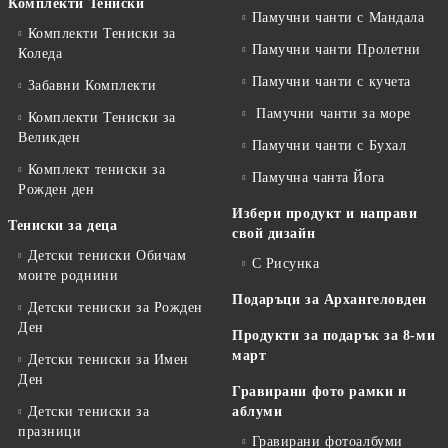
Комплекти Тениски
Памучни чанти с Мандала
Комплекти Тениски за
Памучни чанти Пролетни
Коледа
Памучни чанти с кучета
Забавни Комплекти
Памучни чанти за море
Комплекти Тениски за
Великден
Памучни чанти с Бухал
Комплект тениски за
Памучна чанта Йога
Рожден ден
Избери продукт и направи
Тениски за деца
свой дизайн
Детски тениски Обичам
С Рисунка
моите роднини
Подаръци за Архангеловден
Детски тениски за Рожден
Ден
Продукти за подарък за 8-ми
март
Детски тениски за Имен
Ден
Гравирани фото рамки и
Детски тениски за
аблуми
празници
Гравирани фотоалбуми