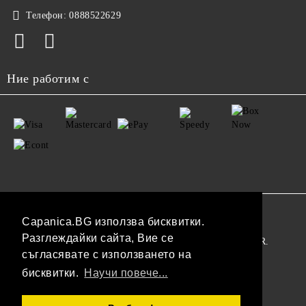
Телефон:
0888522629
Ние работим с
GDPR
Capanica.BG използва бисквитки.
Разглеждайки сайта, Вие се
Нашият онлайн магазин е 100% съобразен с GDPR.
съгласявате с използването на
Прочетете нашата политика
бисквитки.
Научи повече...
Моите лични данни