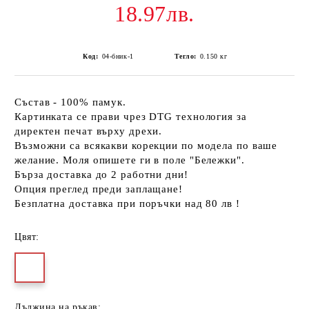
18.97лв.
Код:
04-бник-1
Тегло:
0.150
кг
Състав - 100% памук.
Картинката се прави чрез DTG технология за
директен печат върху дрехи.
Възможни са всякакви корекции по модела по ваше
желание. Моля опишете ги в поле "Бележки".
Бърза доставка до 2 работни дни!
Опция преглед преди заплащане!
Безплатна доставка при поръчки над 80 лв !
Цвят:
Дължина на ръкав: