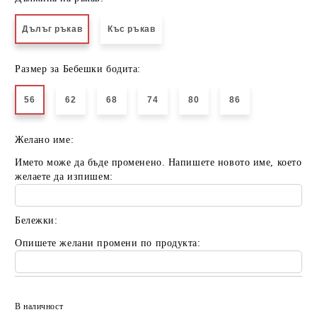
Дълъг ръкав
Къс ръкав
Размер за Бебешки бодита:
56
62
68
74
80
86
Желано име:
Името може да бъде променено. Напишете новото име, което
желаете да изпишем:
Бележки:
Опишете желани промени по продукта:
Добави в желани
В наличност