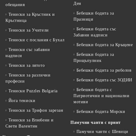
Ден
обещания
Бебешки бодита за
Тениски за Кръстник и
Празници
Кръстница
Бебешки бодита със
Тениски за Учители
Забавни надписи
Тениски с послания с Бухал
Бебешки бодита за Кръщене
Тениски със забавни
Бебешки бодита за
надписи
Прощъпулник
Тениски за лятото
Бебешки бодита за риболов
Тениски за различни
Бебешки бодита със ЗОДИИ
професии
Бебешки бодита с
Тениски Puzzles Bulgaria
Патриотични и национални
Йога тениски
мотиви
Тениски за Трифон зарезан
Бебешки бодита Морски
Тениски за Влюбени и
Памучни чанти с принт
Свети Валентин
Памучни чанти с Шевици