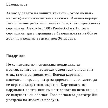
Безопасност
За нас здравето на нашите клиенти ( особено най -
малките) е от изключителна важност. Именно поради
тази причина работим с немски бои, които притежават
сертификат Oeko-Tex 100 (Product class 1). Този
сертификат дава гаранция за безопасността на боите
дори при деца на възраст под 36 месеца.
Поддръжка
Не се изисква по - специална поддръжка за
произведените от нас дрехи освен тази описана на
етикета от производителя. Всички картинки
напечатани чрез принтер за директен печат могат да
се перат и гладят многократно. Картинките не
нарушават своята цялост, не залепват по ютията и не
се напукват или обелват. Това позволява дълготрайна
употреба на любимия продукт.