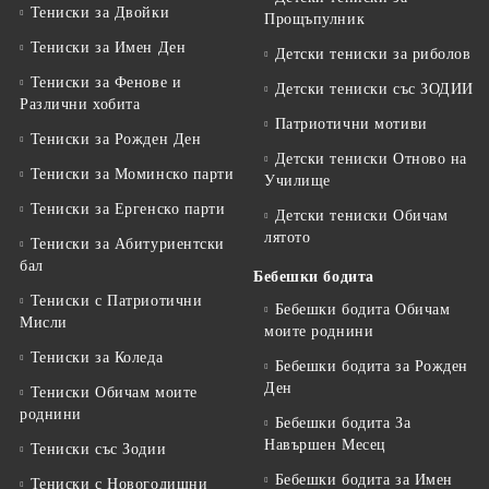
Тениски за Двойки
Прощъпулник
Тениски за Имен Ден
Детски тениски за риболов
Тениски за Фенове и
Детски тениски със ЗОДИИ
Различни хобита
Патриотични мотиви
Тениски за Рожден Ден
Детски тениски Отново на
Тениски за Mоминско парти
Училище
Тениски за Eргенско парти
Детски тениски Обичам
лятото
Тениски за Aбитуриентски
бал
Бебешки бодита
Тениски с Патриотични
Бебешки бодита Обичам
Мисли
моите роднини
Тениски за Коледа
Бебешки бодита за Рожден
Ден
Тениски Обичам моите
роднини
Бебешки бодита За
Навършен Месец
Тениски със Зодии
Бебешки бодита за Имен
Тениски с Новогодишни