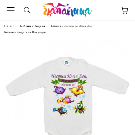
Начало
Бебешки бодита
Бебешки бодита за Имен Ден
Бебешки бодита за Никулден