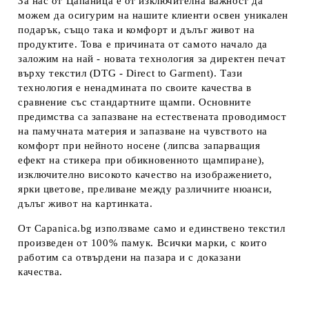
За нас от Цапаница е от изключителна важност да
можем да осигурим на нашите клиенти освен уникален
подарък, също така и комфорт и дълъг живот на
продуктите. Това е причината от самото начало да
заложим на най - новата технология за директен печат
върху текстил (DTG - Direct to Garment). Тази
технология е ненадмината по своите качества в
сравнение със стандартните щампи. Основните
предимства са запазване на естествената проводимост
на памучната материя и запазване на чувството на
комфорт при нейното носене (липсва запарващия
ефект на стикера при обикновенното щампиране),
изключително високото качество на изображението,
ярки цветове, преливане между различните нюанси,
дълъг живот на картинката.
От Capanica.bg използваме само и единствено текстил
произведен от 100% памук. Всички марки, с които
работим са отвърдени на пазара и с доказани
качества.