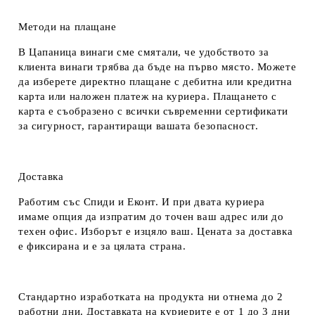
Методи на плащане
В Цапаница винаги сме смятали, че удобството за
клиента винаги трябва да бъде на първо място. Можете
да изберете директно плащане с дебитна или кредитна
карта или наложен платеж на куриера. Плащането с
карта е съобразено с всички съвременни сертификати
за сигурност, гарантиращи вашата безопасност.
Доставка
Работим със Спиди и Еконт. И при двата куриера
имаме опция да изпратим до точен ваш адрес или до
техен офис. Изборът е изцяло ваш. Цената за доставка
е фиксирана и е за цялата страна.
Стандартно изработката на продукта ни отнема до 2
работни дни. Доставката на куриерите е от 1 до 3 дни