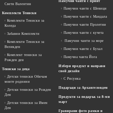
Памучни чанти с принт
Свети Валентин
Памучни чанти с Шевици
Комплекти Тениски
Памучни чанти с Мандала
Комплекти Тениски за
Памучни чанти Пролетни
Коледа
Памучни чанти с кучета
Забавни Комплекти
Памучни чанти за море
Комплекти Тениски за
Великден
Памучни чанти с Бухал
Комплект тениски за
Памучна чанта Йога
Рожден ден
Избери продукт и направи
Тениски за деца
свой дизайн
Детски тениски Обичам
С Рисунка
моите роднини
Подаръци за Архангеловден
Детски тениски за Рожден
Ден
Продукти за подарък за 8-ми
март
Детски тениски за Имен
Ден
Гравирани фото рамки и