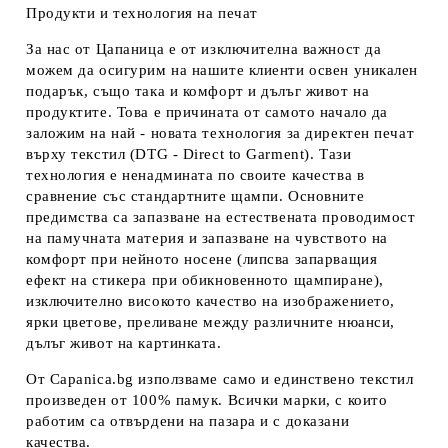
Продукти и технология на печат
За нас от Цапаница е от изключителна важност да
можем да осигурим на нашите клиенти освен уникален
подарък, също така и комфорт и дълъг живот на
продуктите. Това е причината от самото начало да
заложим на най - новата технология за директен печат
върху текстил (DTG - Direct to Garment). Тази
технология е ненадмината по своите качества в
сравнение със стандартните щампи. Основните
предимства са запазване на естествената проводимост
на памучната материя и запазване на чувството на
комфорт при нейното носене (липсва запарващия
ефект на стикера при обикновенното щампиране),
изключително високото качество на изображението,
ярки цветове, преливане между различните нюанси,
дълъг живот на картинката.
От Capanica.bg използваме само и единствено текстил
произведен от 100% памук. Всички марки, с които
работим са отвърдени на пазара и с доказани
качества.