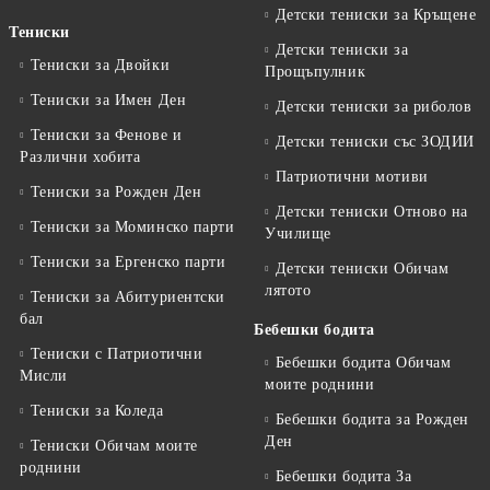
Детски тениски за Кръщене
Тениски
Детски тениски за
Тениски за Двойки
Прощъпулник
Тениски за Имен Ден
Детски тениски за риболов
Тениски за Фенове и
Детски тениски със ЗОДИИ
Различни хобита
Патриотични мотиви
Тениски за Рожден Ден
Детски тениски Отново на
Тениски за Mоминско парти
Училище
Тениски за Eргенско парти
Детски тениски Обичам
лятото
Тениски за Aбитуриентски
бал
Бебешки бодита
Тениски с Патриотични
Бебешки бодита Обичам
Мисли
моите роднини
Тениски за Коледа
Бебешки бодита за Рожден
Ден
Тениски Обичам моите
роднини
Бебешки бодита За