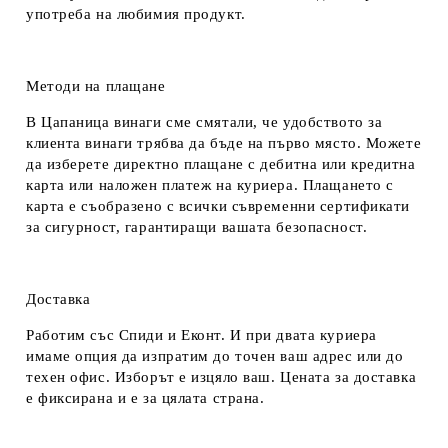
употреба на любимия продукт.
Методи на плащане
В Цапаница винаги сме смятали, че удобството за
клиента винаги трябва да бъде на първо място. Можете
да изберете директно плащане с дебитна или кредитна
карта или наложен платеж на куриера. Плащането с
карта е съобразено с всички съвременни сертификати
за сигурност, гарантиращи вашата безопасност.
Доставка
Работим със Спиди и Еконт. И при двата куриера
имаме опция да изпратим до точен ваш адрес или до
техен офис. Изборът е изцяло ваш. Цената за доставка
е фиксирана и е за цялата страна.