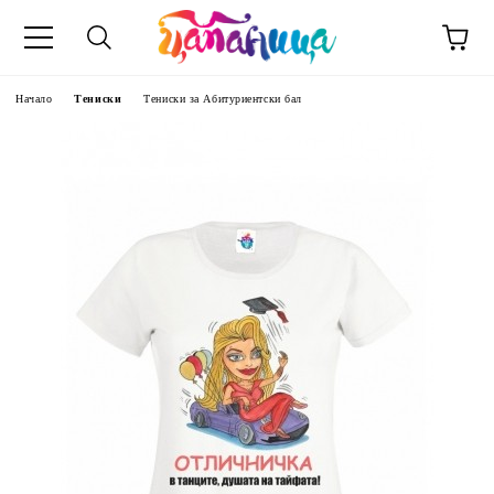
Начало
Тениски
Тениски за Aбитуриентски бал