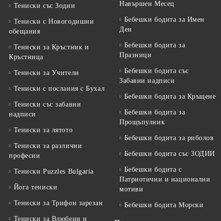
Навършен Месец
Тениски със Зодии
Бебешки бодита за Имен
Тениски с Новогодишни
Ден
обещания
Бебешки бодита за
Тениски за Кръстник и
Празници
Кръстница
Бебешки бодита със
Тениски за Учители
Забавни надписи
Тениски с послания с Бухал
Бебешки бодита за Кръщене
Тениски със забавни
Бебешки бодита за
надписи
Прощъпулник
Тениски за лятото
Бебешки бодита за риболов
Тениски за различни
Бебешки бодита със ЗОДИИ
професии
Бебешки бодита с
Тениски Puzzles Bulgaria
Патриотични и национални
Йога тениски
мотиви
Тениски за Трифон зарезан
Бебешки бодита Морски
Тениски за Влюбени и