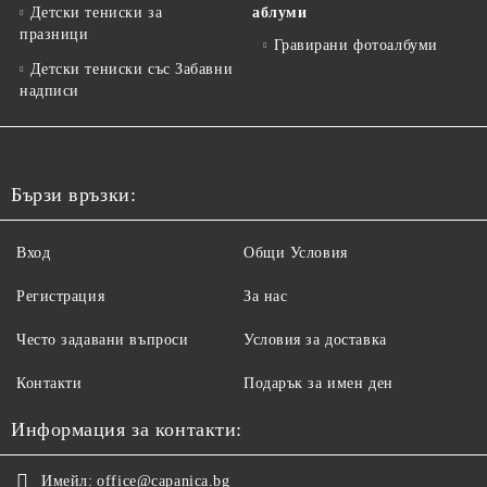
Детски тениски за
аблуми
празници
Гравирани фотоалбуми
Детски тениски със Забавни
надписи
Бързи връзки:
Вход
Общи Условия
Регистрация
За нас
Често задавани въпроси
Условия за доставка
Контакти
Подарък за имен ден
Информация за контакти:
Имейл:
office@capanica.bg