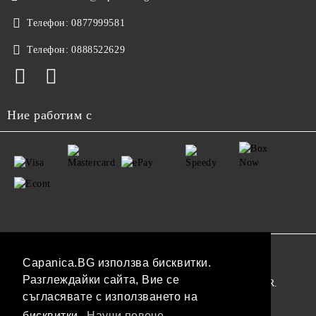
Телефон:
0877999581
Телефон:
0888522629
Ние работим с
GDPR
Capanica.BG използва бисквитки.
Разглеждайки сайта, Вие се
Нашият онлайн магазин е 100% съобразен с GDPR.
съгласявате с използването на
Прочетете нашата политика
бисквитки.
Научи повече...