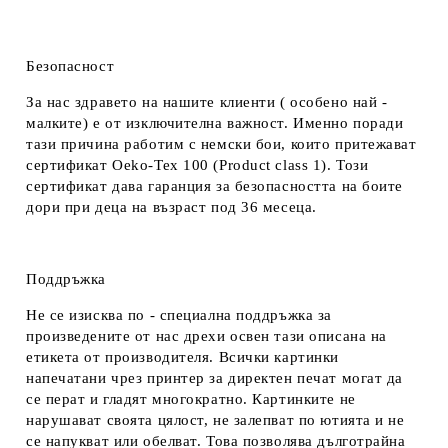
Безопасност
За нас здравето на нашите клиенти ( особено най -
малките) е от изключителна важност. Именно поради
тази причина работим с немски бои, които притежават
сертификат Oeko-Tex 100 (Product class 1). Този
сертификат дава гаранция за безопасността на боите
дори при деца на възраст под 36 месеца.
Поддръжка
Не се изисква по - специална поддръжка за
произведените от нас дрехи освен тази описана на
етикета от производителя. Всички картинки
напечатани чрез принтер за директен печат могат да
се перат и гладят многократно. Картинките не
нарушават своята цялост, не залепват по ютията и не
се напукват или обелват. Това позволява дълготрайна