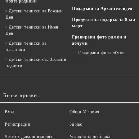
моите роднини
Подаръци за Архангеловден
Детски тениски за Рожден
Ден
Продукти за подарък за 8-ми
март
Детски тениски за Имен
Ден
Гравирани фото рамки и
Детски тениски за
аблуми
празници
Гравирани фотоалбуми
Детски тениски със Забавни
надписи
Бързи връзки:
Вход
Общи Условия
Регистрация
За нас
Често задавани въпроси
Условия за доставка