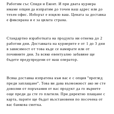
Работим със Спиди и Еконт. И при двата куриера
имаме опция да изпратим до точен ваш адрес или до
техен офис. Изборът е изцяло ваш. Цената за доставка
е фиксирана и е за цялата страна.
Стандартно изработката на продукта ни отнема до 2
работни дни. Доставката на куриерите е от 1 до 3 дни
в зависимост от това къде се намирате или от
почивните дни. За всяко евентуално забавяне ще
бъдете предупредени от наш оператор.
Всяка доставка изпратена към вас е с опция "преглед
преди заплащане". Това ви дава възможност ако не сте
доволни от поръчания от вас продукт да го върнете
още преди да сте го платили. При директно плащане с
карта, парите ще бъдат възстановени по посочена от
вас банкова сметка.