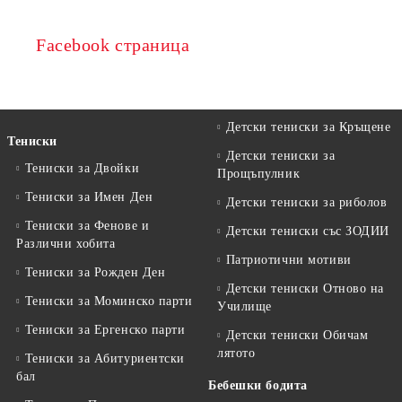
Facebook страница
Детски тениски за Кръщене
Тениски
Детски тениски за
Тениски за Двойки
Прощъпулник
Тениски за Имен Ден
Детски тениски за риболов
Тениски за Фенове и
Детски тениски със ЗОДИИ
Различни хобита
Патриотични мотиви
Тениски за Рожден Ден
Детски тениски Отново на
Тениски за Mоминско парти
Училище
Тениски за Eргенско парти
Детски тениски Обичам
лятото
Тениски за Aбитуриентски
бал
Бебешки бодита