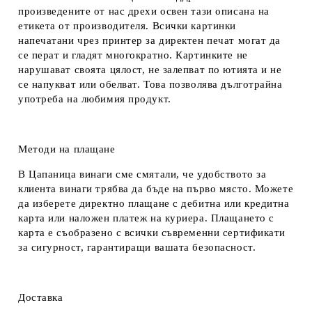
произведените от нас дрехи освен тази описана на
етикета от производителя. Всички картинки
напечатани чрез принтер за директен печат могат да
се перат и гладят многократно. Картинките не
нарушават своята цялост, не залепват по ютията и не
се напукват или обелват. Това позволява дълготрайна
употреба на любимия продукт.
Методи на плащане
В Цапаница винаги сме смятали, че удобството за
клиента винаги трябва да бъде на първо място. Можете
да изберете директно плащане с дебитна или кредитна
карта или наложен платеж на куриера. Плащането с
карта е съобразено с всички съвременни сертификати
за сигурност, гарантиращи вашата безопасност.
Доставка