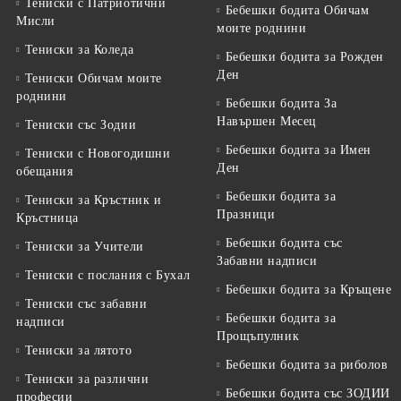
Тениски с Патриотични
Бебешки бодита Обичам
Мисли
моите роднини
Тениски за Коледа
Бебешки бодита за Рожден
Ден
Тениски Обичам моите
роднини
Бебешки бодита За
Навършен Месец
Тениски със Зодии
Бебешки бодита за Имен
Тениски с Новогодишни
Ден
обещания
Бебешки бодита за
Тениски за Кръстник и
Празници
Кръстница
Бебешки бодита със
Тениски за Учители
Забавни надписи
Тениски с послания с Бухал
Бебешки бодита за Кръщене
Тениски със забавни
Бебешки бодита за
надписи
Прощъпулник
Тениски за лятото
Бебешки бодита за риболов
Тениски за различни
Бебешки бодита със ЗОДИИ
професии