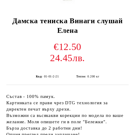
Дамска тениска Винаги слушай
Елена
€12.50
24.45лв.
Код:
01-01-2-21
Тегло:
0.200
кг
Състав - 100% памук.
Картинката се прави чрез DTG технология за
директен печат върху дрехи.
Възможни са вьсякакви корекции по модела по ваше
желание. Моля опишете ги в поле "Бележки".
Бърза доставка до 2 работни дни!
Опция преглед преди заплащане!