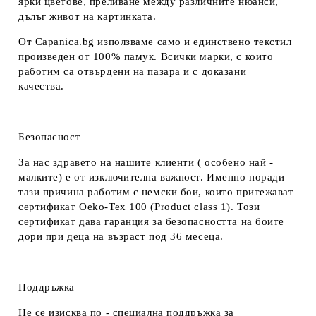
ярки цветове, преливане между различните нюанси,
дълъг живот на картинката.
От Capanica.bg използваме само и единствено текстил
произведен от 100% памук. Всички марки, с които
работим са отвърдени на пазара и с доказани
качества.
Безопасност
За нас здравето на нашите клиенти ( особено най -
малките) е от изключителна важност. Именно поради
тази причина работим с немски бои, които притежават
сертификат Oeko-Tex 100 (Product class 1). Този
сертификат дава гаранция за безопасността на боите
дори при деца на възраст под 36 месеца.
Поддръжка
Не се изисква по - специална поддръжка за