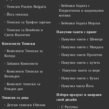
Бебешки бодита с
Тениски Puzzles Bulgaria
Патриотични и национални
Йога тениски
мотиви
Тениски за Трифон зарезан
Бебешки бодита Морски
Тениски за Влюбени и
Памучни чанти с принт
Свети Валентин
Памучни чанти с Шевици
Комплекти Тениски
Памучни чанти с Мандала
Комплекти Тениски за
Памучни чанти Пролетни
Коледа
Памучни чанти с кучета
Забавни Комплекти
Памучни чанти за море
Комплекти Тениски за
Великден
Памучни чанти с Бухал
Комплект тениски за
Памучна чанта Йога
Рожден ден
Избери продукт и направи
Тениски за деца
свой дизайн
Детски тениски Обичам
С Рисунка