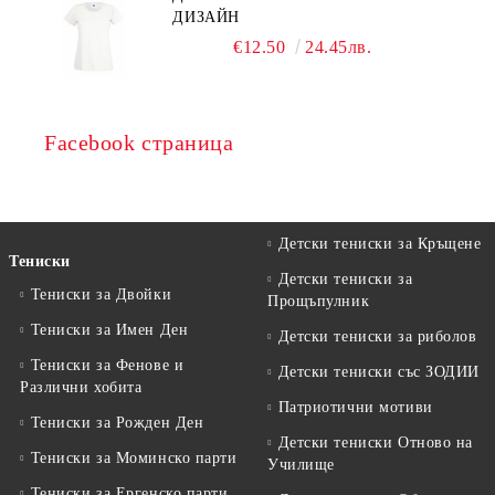
ДИЗАЙН
€12.50
24.45лв.
Facebook страница
Детски тениски за Кръщене
Тениски
Детски тениски за
Тениски за Двойки
Прощъпулник
Тениски за Имен Ден
Детски тениски за риболов
Тениски за Фенове и
Детски тениски със ЗОДИИ
Различни хобита
Патриотични мотиви
Тениски за Рожден Ден
Детски тениски Отново на
Тениски за Mоминско парти
Училище
Тениски за Eргенско парти