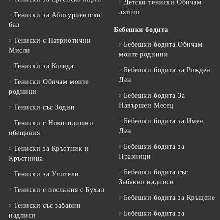
Детски тениски Обичам
лятото
Тениски за Aбитуриентски
бал
Бебешки бодита
Тениски с Патриотични
Бебешки бодита Обичам
Мисли
моите роднини
Тениски за Коледа
Бебешки бодита за Рожден
Ден
Тениски Обичам моите
роднини
Бебешки бодита За
Навършен Месец
Тениски със Зодии
Бебешки бодита за Имен
Тениски с Новогодишни
Ден
обещания
Бебешки бодита за
Тениски за Кръстник и
Празници
Кръстница
Бебешки бодита със
Тениски за Учители
Забавни надписи
Тениски с послания с Бухал
Бебешки бодита за Кръщене
Тениски със забавни
Бебешки бодита за
надписи