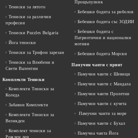
Прощъпулник
Тениски за лятото
Бебешки бодита за риболов
Тениски за различни
Бебешки бодита със ЗОДИИ
професии
Бебешки бодита с
Тениски Puzzles Bulgaria
Патриотични и национални
Йога тениски
мотиви
Тениски за Трифон зарезан
Бебешки бодита Морски
Тениски за Влюбени и
Памучни чанти с принт
Свети Валентин
Памучни чанти с Шевици
Комплекти Тениски
Памучни чанти с Мандала
Комплекти Тениски за
Памучни чанти Пролетни
Коледа
Памучни чанти с кучета
Забавни Комплекти
Памучни чанти за море
Комплекти Тениски за
Великден
Памучни чанти с Бухал
Комплект тениски за
Памучна чанта Йога
Рожден ден