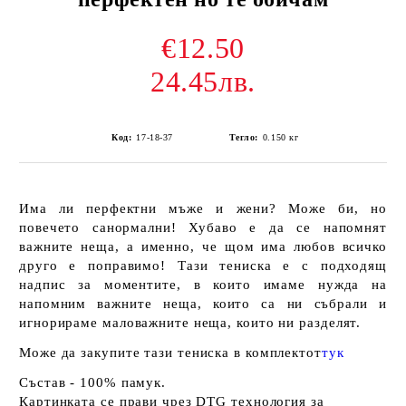
€12.50
24.45лв.
Код:
17-18-37
Тегло:
0.150
кг
Има ли перфектни мъже и жени? Може би, но
повечето санормални! Хубаво е да се напомнят
важните неща, а именно, че щом има любов всичко
друго е поправимо! Тази тениска е с подходящ
надпис за моментите, в които имаме нужда на
напомним важните неща, които са ни събрали и
игнорираме маловажните неща, които ни разделят.
Може да закупите тази т
ениска в комплектот
тук
Състав - 100% памук.
Картинката се прави чрез DTG технология за