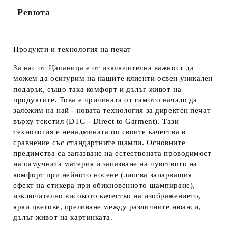
Ревюта
Продукти и технология на печат
За нас от Цапаница е от изключителна важност да
можем да осигурим на нашите клиенти освен уникален
подарък, също така комфорт и дълъг живот на
продуктите. Това е причината от самото начало да
заложим на най - новата технология за директен печат
върху текстил (DTG - Direct to Garment). Тази
технология е ненадмината по своите качества в
сравнение със стандартните щампи. Основните
предимства са запазване на естествената проводимост
на памучната материя и запазване на чувството на
комфорт при нейното носене (липсва запарващия
ефект на стикера при обикновенното щампиране),
изключително високото качество на изображението,
ярки цветове, преливане между различните нюанси,
дълъг живот на картинката.