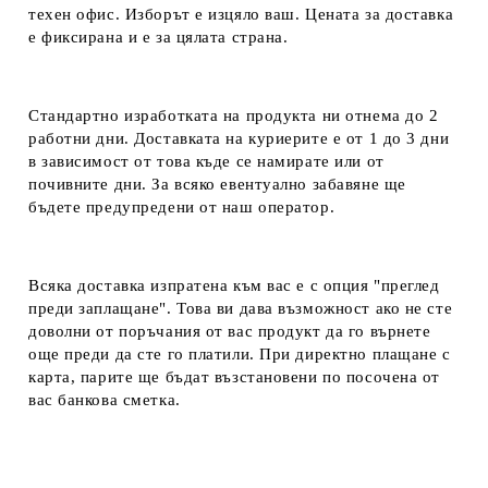
техен офис. Изборът е изцяло ваш. Цената за доставка
е фиксирана и е за цялата страна.
Стандартно изработката на продукта ни отнема до 2
работни дни. Доставката на куриерите е от 1 до 3 дни
в зависимост от това къде се намирате или от
почивните дни. За всяко евентуално забавяне ще
бъдете предупредени от наш оператор.
Всяка доставка изпратена към вас е с опция "преглед
преди заплащане". Това ви дава възможност ако не сте
доволни от поръчания от вас продукт да го върнете
още преди да сте го платили. При директно плащане с
карта, парите ще бъдат възстановени по посочена от
вас банкова сметка.