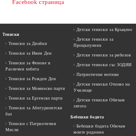
Facebook страница
Детски тениски за Кръщене
Тениски
Детски тениски за
Тениски за Двойки
Прощъпулник
Тениски за Имен Ден
Детски тениски за риболов
Тениски за Фенове и
Детски тениски със ЗОДИИ
Различни хобита
Патриотични мотиви
Тениски за Рожден Ден
Детски тениски Отново на
Тениски за Mоминско парти
Училище
Тениски за Eргенско парти
Детски тениски Обичам
лятото
Тениски за Aбитуриентски
бал
Бебешки бодита
Тениски с Патриотични
Бебешки бодита Обичам
Мисли
моите роднини