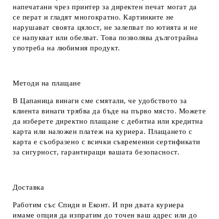
напечатани чрез принтер за директен печат могат да
се перат и гладят многократно. Картинките не
нарушават своята цялост, не залепват по ютията и не
се напукват или обелват. Това позволява дълготрайна
употреба на любимия продукт.
Методи на плащане
В Цапаница винаги сме смятали, че удобството за
клиента винаги трябва да бъде на първо място. Можете
да изберете директно плащане с дебитна или кредитна
карта или наложен платеж на куриера. Плащането с
карта е съобразено с всички съвременни сертификати
за сигурност, гарантиращи вашата безопасност.
Доставка
Работим със Спиди и Еконт. И при двата куриера
имаме опция да изпратим до точен ваш адрес или до