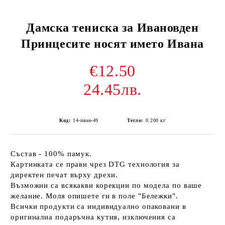
Дамска тениска за Ивановден
Принцесите носят името Ивана
€12.50
24.45лв.
Код:
14-иван-49
Тегло:
0.200
кг
Състав - 100% памук.
Картинката се прави чрез DTG технология за
директен печат върху дрехи.
Възможни са всякакви корекции по модела по ваше
желание. Моля опишете ги в поле "Бележки".
Всички продукти са индивидуално опаковани в
оригинална подаръчна кутия, изключения са