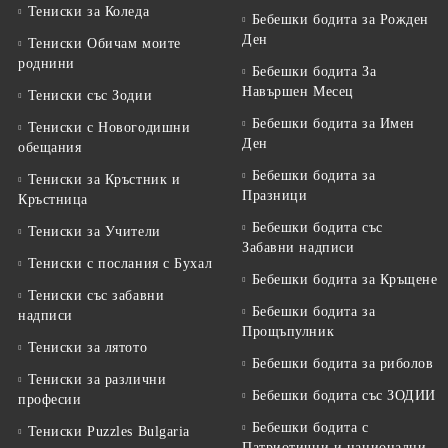
Тениски за Коледа
Бебешки бодита за Рожден
Ден
Тениски Обичам моите
роднини
Бебешки бодита За
Навършен Месец
Тениски със Зодии
Бебешки бодита за Имен
Тениски с Новогодишни
Ден
обещания
Бебешки бодита за
Тениски за Кръстник и
Празници
Кръстница
Бебешки бодита със
Тениски за Учители
Забавни надписи
Тениски с послания с Бухал
Бебешки бодита за Кръщене
Тениски със забавни
Бебешки бодита за
надписи
Прощъпулник
Тениски за лятото
Бебешки бодита за риболов
Тениски за различни
Бебешки бодита със ЗОДИИ
професии
Бебешки бодита с
Тениски Puzzles Bulgaria
Патриотични и национални