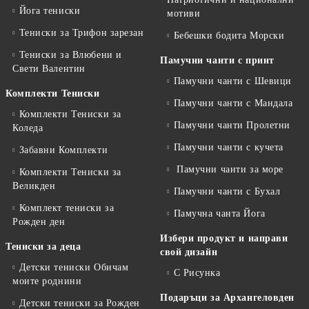
Йога тениски
мотиви
Тениски за Трифон зарезан
Бебешки бодита Морски
Тениски за Влюбени и
Памучни чанти с принт
Свети Валентин
Памучни чанти с Шевици
Комплекти Тениски
Памучни чанти с Мандала
Комплекти Тениски за
Памучни чанти Пролетни
Коледа
Памучни чанти с кучета
Забавни Комплекти
Памучни чанти за море
Комплекти Тениски за
Великден
Памучни чанти с Бухал
Комплект тениски за
Памучна чанта Йога
Рожден ден
Избери продукт и направи
Тениски за деца
свой дизайн
Детски тениски Обичам
С Рисунка
моите роднини
Подаръци за Архангеловден
Детски тениски за Рожден