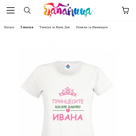
Начало
Тениски
Тениски за Имен Ден
Тениски за Ивановден