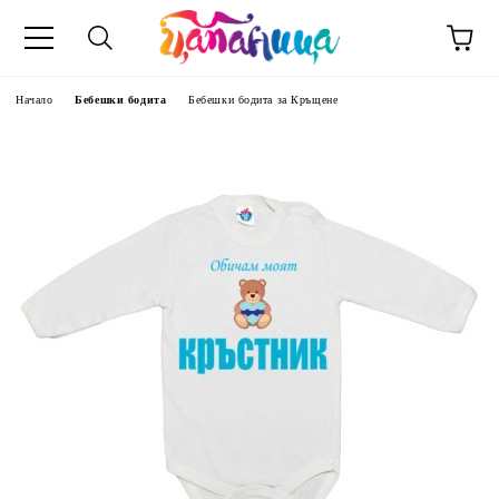
Начало
Бебешки бодита
Бебешки бодита за Кръщене