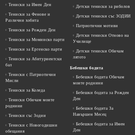
Тениски за Имен Ден
Детски тениски за риболов
Тениски за Фенове и
Детски тениски със ЗОДИИ
Различни хобита
Патриотични мотиви
Тениски за Рожден Ден
Детски тениски Отново на
Тениски за Mоминско парти
Училище
Тениски за Eргенско парти
Детски тениски Обичам
лятото
Тениски за Aбитуриентски
бал
Бебешки бодита
Тениски с Патриотични
Бебешки бодита Обичам
Мисли
моите роднини
Тениски за Коледа
Бебешки бодита за Рожден
Ден
Тениски Обичам моите
роднини
Бебешки бодита За
Навършен Месец
Тениски със Зодии
Бебешки бодита за Имен
Тениски с Новогодишни
Ден
обещания