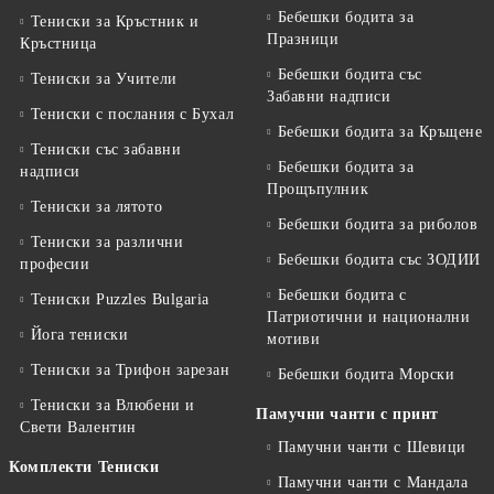
Бебешки бодита за
Тениски за Кръстник и
Празници
Кръстница
Бебешки бодита със
Тениски за Учители
Забавни надписи
Тениски с послания с Бухал
Бебешки бодита за Кръщене
Тениски със забавни
Бебешки бодита за
надписи
Прощъпулник
Тениски за лятото
Бебешки бодита за риболов
Тениски за различни
Бебешки бодита със ЗОДИИ
професии
Бебешки бодита с
Тениски Puzzles Bulgaria
Патриотични и национални
Йога тениски
мотиви
Тениски за Трифон зарезан
Бебешки бодита Морски
Тениски за Влюбени и
Памучни чанти с принт
Свети Валентин
Памучни чанти с Шевици
Комплекти Тениски
Памучни чанти с Мандала