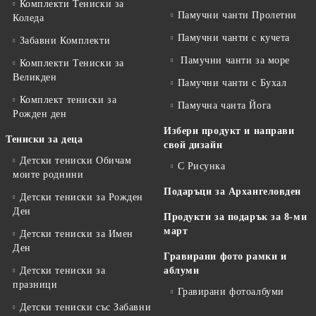
Комплекти Тениски за
Памучни чанти Пролетни
Коледа
Памучни чанти с кучета
Забавни Комплекти
Памучни чанти за море
Комплекти Тениски за
Великден
Памучни чанти с Бухал
Комплект тениски за
Памучна чанта Йога
Рожден ден
Избери продукт и направи
Тениски за деца
свой дизайн
Детски тениски Обичам
С Рисунка
моите роднини
Подаръци за Архангеловден
Детски тениски за Рожден
Ден
Продукти за подарък за 8-ми
март
Детски тениски за Имен
Ден
Гравирани фото рамки и
Детски тениски за
аблуми
празници
Гравирани фотоалбуми
Детски тениски със Забавни