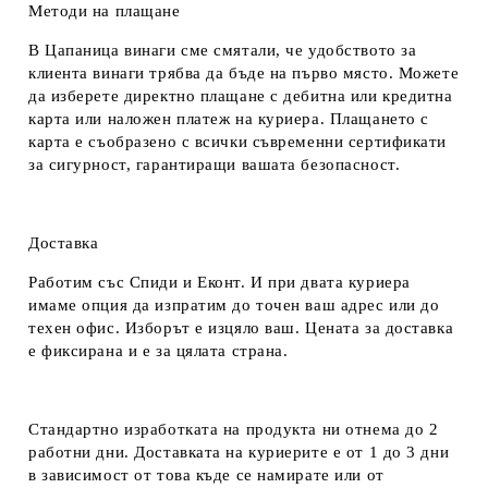
Методи на плащане
В Цапаница винаги сме смятали, че удобството за
клиента винаги трябва да бъде на първо място. Можете
да изберете директно плащане с дебитна или кредитна
карта или наложен платеж на куриера. Плащането с
карта е съобразено с всички съвременни сертификати
за сигурност, гарантиращи вашата безопасност.
Доставка
Работим със Спиди и Еконт. И при двата куриера
имаме опция да изпратим до точен ваш адрес или до
техен офис. Изборът е изцяло ваш. Цената за доставка
е фиксирана и е за цялата страна.
Стандартно изработката на продукта ни отнема до 2
работни дни. Доставката на куриерите е от 1 до 3 дни
в зависимост от това къде се намирате или от