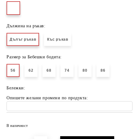
Дължина на ръкав:
Дълъг ръкав
Къс ръкав
Размер за Бебешки бодита:
56
62
68
74
80
86
Бележки:
Опишете желани промени по продукта:
Добави в желани
В наличност