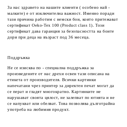
За нас здравето на нашите клиенти ( особено най -
малките) е от изключителна важност. Именно поради
тази причина работим с немски бои, които притежават
сертификат Oeko-Tex 100 (Product class 1). Този
сертификат дава гаранция за безопасността на боите
дори при деца на възраст под 36 месеца.
Поддръжка
Не се изисква по - специална поддръжка за
произведените от нас дрехи освен тази описана на
етикета от производителя. Всички картинки
напечатани чрез принтер за директен печат могат да
се перат и гладят многократно. Картинките не
нарушават своята цялост, не залепват по ютията и не
се напукват или обелват. Това позволява дълготрайна
употреба на любимия продукт.