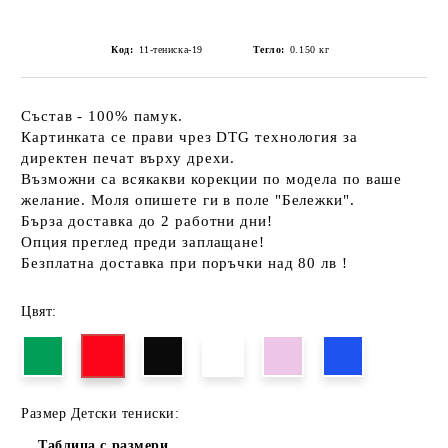
Код:
11-тениска-19
Тегло:
0.150
кг
Състав - 100% памук.
Картинката се прави чрез DTG технология за
директен печат върху дрехи.
Възможни са всякакви корекции по модела по ваше
желание. Моля опишете ги в поле "Бележки".
Бърза доставка до 2 работни дни!
Опция преглед преди заплащане!
Безплатна доставка при поръчки над 80 лв !
Цвят:
Размер Детски тениски:
Таблица с размери