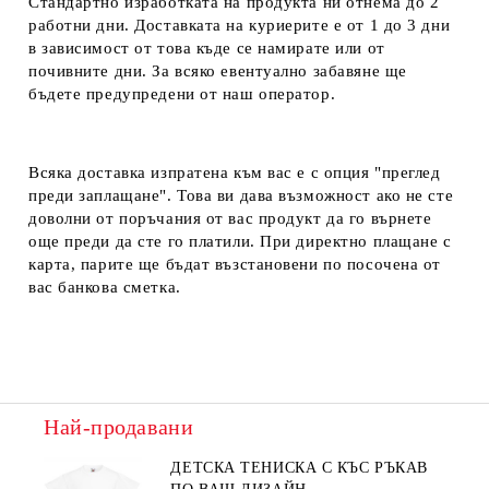
Стандартно изработката на продукта ни отнема до 2
работни дни. Доставката на куриерите е от 1 до 3 дни
в зависимост от това къде се намирате или от
почивните дни. За всяко евентуално забавяне ще
бъдете предупредени от наш оператор.
Всяка доставка изпратена към вас е с опция "преглед
преди заплащане". Това ви дава възможност ако не сте
доволни от поръчания от вас продукт да го върнете
още преди да сте го платили. При директно плащане с
карта, парите ще бъдат възстановени по посочена от
вас банкова сметка.
Най-продавани
ДЕТСКА ТЕНИСКА С КЪС РЪКАВ