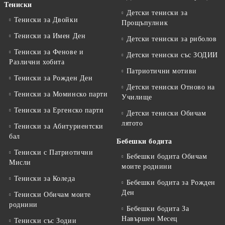
Тениски
Детски тениски за
Тениски за Двойки
Прощъпулник
Тениски за Имен Ден
Детски тениски за риболов
Тениски за Фенове и
Детски тениски със ЗОДИИ
Различни хобита
Патриотични мотиви
Тениски за Рожден Ден
Детски тениски Отново на
Тениски за Mоминско парти
Училище
Тениски за Eргенско парти
Детски тениски Обичам
лятото
Тениски за Aбитуриентски
бал
Бебешки бодита
Тениски с Патриотични
Бебешки бодита Обичам
Мисли
моите роднини
Тениски за Коледа
Бебешки бодита за Рожден
Ден
Тениски Обичам моите
роднини
Бебешки бодита За
Навършен Месец
Тениски със Зодии