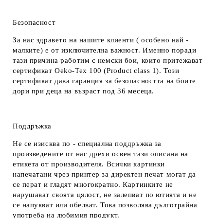
Безопасност
За нас здравето на нашите клиенти ( особено най -
малките) е от изключителна важност. Именно поради
тази причина работим с немски бои, които притежават
сертификат Oeko-Tex 100 (Product class 1). Този
сертификат дава гаранция за безопасността на боите
дори при деца на възраст под 36 месеца.
Поддръжка
Не се изисква по - специална поддръжка за
произведените от нас дрехи освен тази описана на
етикета от производителя. Всички картинки
напечатани чрез принтер за директен печат могат да
се перат и гладят многократно. Картинките не
нарушават своята цялост, не залепват по ютията и не
се напукват или обелват. Това позволява дълготрайна
употреба на любимия продукт.