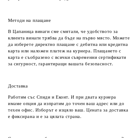
Методи на плащане
В Цапаница винаги сме смятали, че удобството за
клиента винаги трябва да бъде на първо място. Можете
да изберете директно плащане с дебитна или кредитна
карта или наложен платеж на куриера. Плащането с
карта е съобразено с всички съвременни сертификати
за сигурност, гарантиращи вашата безопасност.
Доставка
Работим със Спиди и Еконт. И при двата куриера
имаме опция да изпратим до точен ваш адрес или до
техен офис. Изборът е изцяло ваш. Цената за доставка
е фиксирана и е за цялата страна.