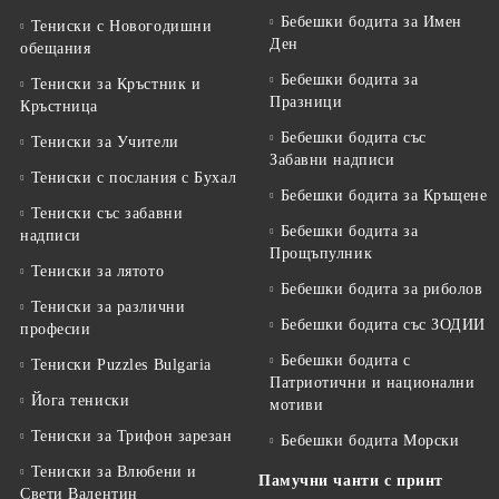
Бебешки бодита за Имен
Тениски с Новогодишни
Ден
обещания
Бебешки бодита за
Тениски за Кръстник и
Празници
Кръстница
Бебешки бодита със
Тениски за Учители
Забавни надписи
Тениски с послания с Бухал
Бебешки бодита за Кръщене
Тениски със забавни
Бебешки бодита за
надписи
Прощъпулник
Тениски за лятото
Бебешки бодита за риболов
Тениски за различни
Бебешки бодита със ЗОДИИ
професии
Бебешки бодита с
Тениски Puzzles Bulgaria
Патриотични и национални
Йога тениски
мотиви
Тениски за Трифон зарезан
Бебешки бодита Морски
Тениски за Влюбени и
Памучни чанти с принт
Свети Валентин