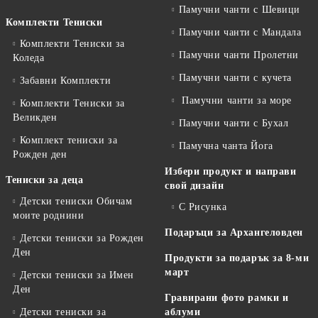
Памучни чанти с Шевици
Комплекти Тениски
Памучни чанти с Мандала
Комплекти Тениски за
Памучни чанти Пролетни
Коледа
Памучни чанти с кучета
Забавни Комплекти
Памучни чанти за море
Комплекти Тениски за
Великден
Памучни чанти с Бухал
Комплект тениски за
Памучна чанта Йога
Рожден ден
Избери продукт и направи
Тениски за деца
свой дизайн
Детски тениски Обичам
С Рисунка
моите роднини
Подаръци за Архангеловден
Детски тениски за Рожден
Ден
Продукти за подарък за 8-ми
март
Детски тениски за Имен
Ден
Гравирани фото рамки и
Детски тениски за
аблуми