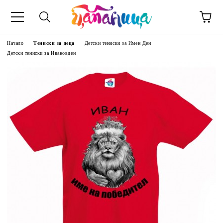
Начало
Тениски за деца
Детски тениски за Имен Ден
Детски тениски за Ивановден