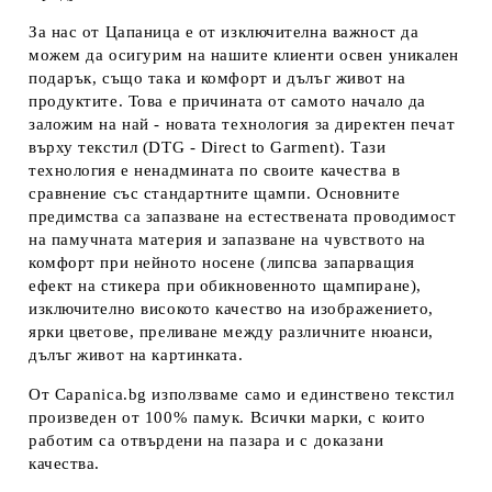
За нас от Цапаница е от изключителна важност да
можем да осигурим на нашите клиенти освен уникален
подарък, също така и комфорт и дълъг живот на
продуктите. Това е причината от самото начало да
заложим на най - новата технология за директен печат
върху текстил (DTG - Direct to Garment). Тази
технология е ненадмината по своите качества в
сравнение със стандартните щампи. Основните
предимства са запазване на естествената проводимост
на памучната материя и запазване на чувството на
комфорт при нейното носене (липсва запарващия
ефект на стикера при обикновенното щампиране),
изключително високото качество на изображението,
ярки цветове, преливане между различните нюанси,
дълъг живот на картинката.
От Capanica.bg използваме само и единствено текстил
произведен от 100% памук. Всички марки, с които
работим са отвърдени на пазара и с доказани
качества.