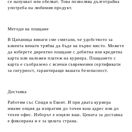
се напукват или обелват. Това позволява дълготрайна
употреба на любимия продукт.
Методи на плащане
В Цапаница винаги сме смятали, че удобството за
клиента винаги трябва да бъде на първо място. Можете
да изберете директно плащане с дебитна или кредитна
карта или наложен платеж на куриера. Плащането с
карта е съобразено с всички съвременни сертификати
за сигурност, гарантиращи вашата безопасност.
Доставка
Работим със Спиди и Еконт. И при двата куриера
имаме опция да изпратим до точен ваш адрес или до
техен офис. Изборът е изцяло ваш. Цената за доставка
е фиксирана и е за цялата страна.