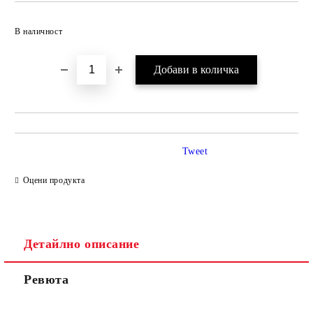
Добави в желани
В наличност
Tweet
Оцени продукта
Детайлно описание
Ревюта