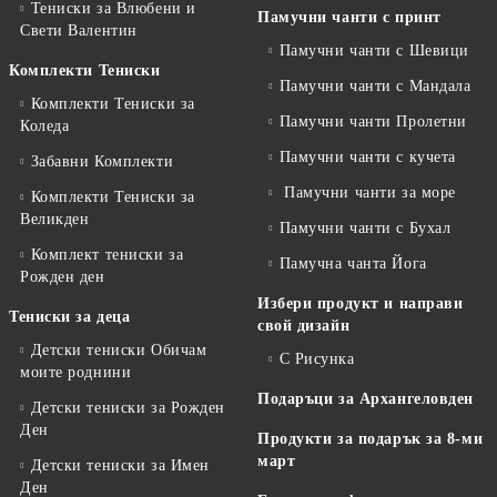
Тениски за Влюбени и
Памучни чанти с принт
Свети Валентин
Памучни чанти с Шевици
Комплекти Тениски
Памучни чанти с Мандала
Комплекти Тениски за
Памучни чанти Пролетни
Коледа
Памучни чанти с кучета
Забавни Комплекти
Памучни чанти за море
Комплекти Тениски за
Великден
Памучни чанти с Бухал
Комплект тениски за
Памучна чанта Йога
Рожден ден
Избери продукт и направи
Тениски за деца
свой дизайн
Детски тениски Обичам
С Рисунка
моите роднини
Подаръци за Архангеловден
Детски тениски за Рожден
Ден
Продукти за подарък за 8-ми
март
Детски тениски за Имен
Ден