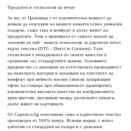
Продукти и технология на печат
За нас от Цапаница е от изключителна важност да
можем да осигурим на нашите клиенти освен уникален
подарък, също така и комфорт и дълъг живот на
продуктите. Това е причината от самото начало да
заложим на най - новата технология за директен печат
върху текстил (DTG - Direct to Garment). Тази
технология е ненадмината по своите качества в
сравнение със стандартните щампи. Основните
предимства са запазване на естествената проводимост
на памучната материя и запазване на чувството на
комфорт при нейното носене (липсва запарващия
ефект на стикера при обикновенното щампиране),
изключително високото качество на изображението,
ярки цветове, преливане между различните нюанси,
дълъг живот на картинката.
От Capanica.bg използваме само и единствено текстил
произведен от 100% памук. Всички марки, с които
работим са отвърдени на пазара и с доказани