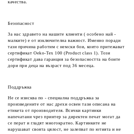
качества.
Безопасност
За нас здравето на нашите клиенти ( особено най -
малките) е от изключителна важност. Именно поради
тази причина работим с немски бои, които притежават
сертификат Oeko-Tex 100 (Product class 1). Този
сертификат дава гаранция за безопасността на боите
дори при деца на възраст под 36 месеца.
Поддръжка
Не се изисква по - специална поддръжка за
произведените от нас дрехи освен тази описана на
етикета от производителя. Всички картинки
напечатани чрез принтер за директен печат могат да
се перат и гладят многократно. Картинките не
нарушават своята цялост, не залепват по ютията и не