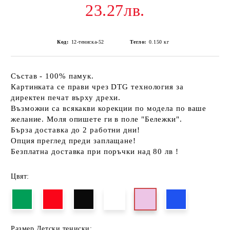
23.27лв.
Код:
12-тениска-52
Тегло:
0.150
кг
Състав - 100% памук.
Картинката се прави чрез DTG технология за
директен печат върху дрехи.
Възможни са всякакви корекции по модела по ваше
желание. Моля опишете ги в поле "Бележки".
Бърза доставка до 2 работни дни!
Опция преглед преди заплащане!
Безплатна доставка при поръчки над 80 лв !
Цвят:
Размер Детски тениски: