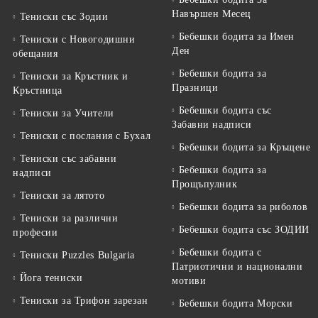
Навършен Месец
Тениски със Зодии
Бебешки бодита за Имен
Тениски с Новогодишни
Ден
обещания
Бебешки бодита за
Тениски за Кръстник и
Празници
Кръстница
Бебешки бодита със
Тениски за Учители
Забавни надписи
Тениски с послания с Бухал
Бебешки бодита за Кръщене
Тениски със забавни
Бебешки бодита за
надписи
Прощъпулник
Тениски за лятото
Бебешки бодита за риболов
Тениски за различни
Бебешки бодита със ЗОДИИ
професии
Бебешки бодита с
Тениски Puzzles Bulgaria
Патриотични и национални
Йога тениски
мотиви
Тениски за Трифон зарезан
Бебешки бодита Морски