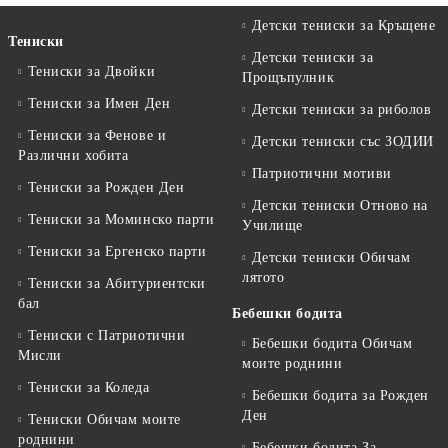
Детски тениски за Кръщене
Тениски
Детски тениски за
Тениски за Двойки
Прощъпулник
Тениски за Имен Ден
Детски тениски за риболов
Тениски за Фенове и
Детски тениски със ЗОДИИ
Различни хобита
Патриотични мотиви
Тениски за Рожден Ден
Детски тениски Отново на
Тениски за Mоминско парти
Училище
Тениски за Eргенско парти
Детски тениски Обичам
лятото
Тениски за Aбитуриентски
бал
Бебешки бодита
Тениски с Патриотични
Бебешки бодита Обичам
Мисли
моите роднини
Тениски за Коледа
Бебешки бодита за Рожден
Ден
Тениски Обичам моите
роднини
Бебешки бодита За