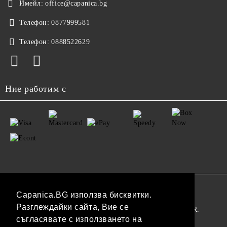
Имейл:
office@capanica.bg
Телефон:
0877999581
Телефон:
0888522629
Ние работим с
GDPR
Capanica.BG използва бисквитки.
Разглеждайки сайта, Вие се
Нашият онлайн магазин е 100% съобразен с GDPR.
съгласявате с използването на
Прочетете нашата политика