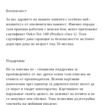
Безопасност
За нас здравето на нашите клиенти ( особено най -
малките) е от изключителна важност. Именно поради
тази причина работим с немски бои, които притежават
сертификат Oeko-Tex 100 (Product class 1). Този
сертификат дава гаранция за безопасността на боите
дори при деца на възраст под 36 месеца.
Поддръжка
Не се изисква по - специална поддръжка за
произведените от нас дрехи освен тази описана на
етикета от производителя. Всички картинки
напечатани чрез принтер за директен печат могат да
се перат и гладят многократно. Картинките не
нарушават своята цялост, не залепват по ютията и не
се напукват или обелват. Това позволява дълготрайна
употреба на любимия продукт.