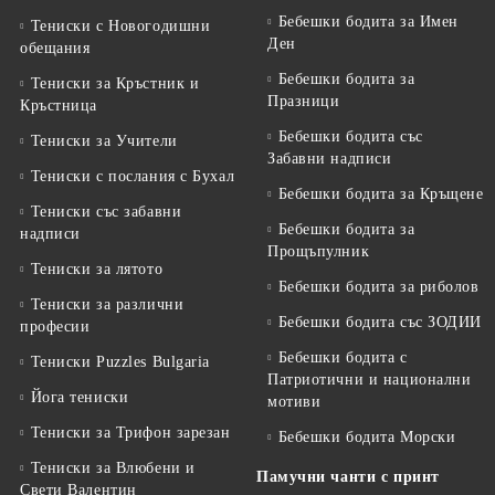
Бебешки бодита за Имен
Тениски с Новогодишни
Ден
обещания
Бебешки бодита за
Тениски за Кръстник и
Празници
Кръстница
Бебешки бодита със
Тениски за Учители
Забавни надписи
Тениски с послания с Бухал
Бебешки бодита за Кръщене
Тениски със забавни
Бебешки бодита за
надписи
Прощъпулник
Тениски за лятото
Бебешки бодита за риболов
Тениски за различни
Бебешки бодита със ЗОДИИ
професии
Бебешки бодита с
Тениски Puzzles Bulgaria
Патриотични и национални
Йога тениски
мотиви
Тениски за Трифон зарезан
Бебешки бодита Морски
Тениски за Влюбени и
Памучни чанти с принт
Свети Валентин