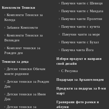
Памучни чанти с Шевици
Комплекти Тениски
Памучни чанти с Мандала
Комплекти Тениски за
Памучни чанти Пролетни
Коледа
Памучни чанти с кучета
Забавни Комплекти
Памучни чанти за море
Комплекти Тениски за
Великден
Памучни чанти с Бухал
Комплект тениски за
Памучна чанта Йога
Рожден ден
Избери продукт и направи
Тениски за деца
свой дизайн
Детски тениски Обичам
С Рисунка
моите роднини
Подаръци за Архангеловден
Детски тениски за Рожден
Ден
Продукти за подарък за 8-ми
март
Детски тениски за Имен
Ден
Гравирани фото рамки и
Детски тениски за
аблуми