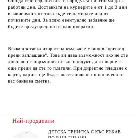
Стандартно изработката на продукта ни отнема до 2
работни дни. Доставката на куриерите е от 1 до 3 дни
в зависимост от това къде се намирате или от
почивните дни. За всяко евентуално забавяне ще
бъдете предупредени от наш оператор.
Всяка доставка изпратена към вас е с опция "преглед
преди заплащане". Това ви дава възможност ако не сте
доволни от поръчания от вас продукт да го върнете
още преди да сте го платили. При директно плащане с
карта, парите ще бъдат възстановени по посочена от
вас банкова сметка.
Най-продавани
ДЕТСКА ТЕНИСКА С КЪС РЪКАВ