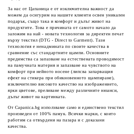
За нас от Цапаница е от изключителна важност да
можем да осигурим на нашите клиенти освен уникален
подарък, също така и комфорт и дълъг живот на
продуктите. Това е причината от самото начало да
заложим на най - новата технология за директен печат
върху текстил (DTG - Direct to Garment). Тази
технология е ненадмината по своите качества в
сравнение със стандартните щампи. Основните
предимства са запазване на естествената проводимост
на памучната материя и запазване на чувството на
комфорт при нейното носене (липсва запарващия
ефект на стикера при обикновенното щампиране),
изключително високото качество на изображението,
ярки цветове, преливане между различните нюанси,
дълъг живот на картинката.
От Capanica.bg използваме само и единствено текстил
произведен от 100% памук. Всички марки, с които
работим са отвърдени на пазара и с доказани
качества.