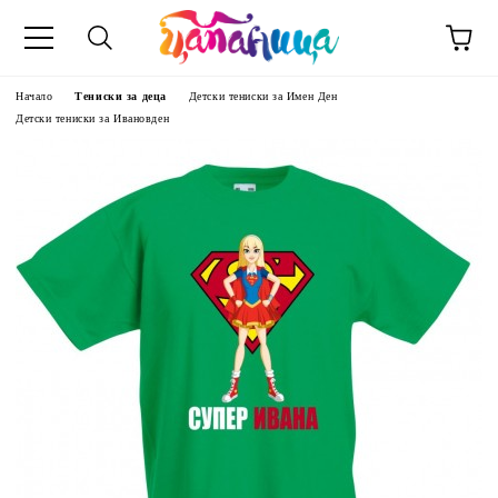
Начало
Тениски за деца
Детски тениски за Имен Ден
Детски тениски за Ивановден