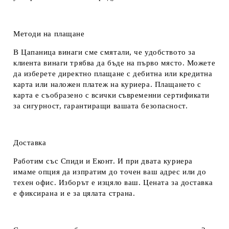
Методи на плащане
В Цапаница винаги сме смятали, че удобството за
клиента винаги трябва да бъде на първо място. Можете
да изберете директно плащане с дебитна или кредитна
карта или наложен платеж на куриера. Плащането с
карта е съобразено с всички съвременни сертификати
за сигурност, гарантиращи вашата безопасност.
Доставка
Работим със Спиди и Еконт. И при двата куриера
имаме опция да изпратим до точен ваш адрес или до
техен офис. Изборът е изцяло ваш. Цената за доставка
е фиксирана и е за цялата страна.