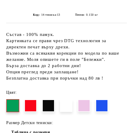
Код:
14-тениска-13
Тегло:
0.150
кг
Състав - 100% памук.
Картинката се прави чрез DTG технология за
директен печат върху дрехи.
Възможни са всякакви корекции по модела по ваше
желание. Моля опишете ги в поле "Бележки".
Бърза доставка до 2 работни дни!
Опция преглед преди заплащане!
Безплатна доставка при поръчки над 80 лв !
Цвят:
Размер Детски тениски:
Таблица с размери