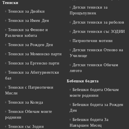
Тениски
Детски тениски за
Тениски за Двойки
Прощъпулник
Тениски за Имен Ден
Детски тениски за риболов
Тениски за Фенове и
Детски тениски със ЗОДИИ
Различни хобита
Патриотични мотиви
Тениски за Рожден Ден
Детски тениски Отново на
Тениски за Mоминско парти
Училище
Тениски за Eргенско парти
Детски тениски Обичам
лятото
Тениски за Aбитуриентски
бал
Бебешки бодита
Тениски с Патриотични
Бебешки бодита Обичам
Мисли
моите роднини
Тениски за Коледа
Бебешки бодита за Рожден
Ден
Тениски Обичам моите
роднини
Бебешки бодита За
Навършен Месец
Тениски със Зодии