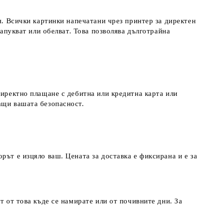
я. Всички картинки напечатани чрез принтер за директен
напукват или обелват. Това позволява дълготрайна
директно плащане с дебитна или кредитна карта или
ращи вашата безопасност.
рът е изцяло ваш. Цената за доставка е фиксирана и е за
т от това къде се намирате или от почивните дни. За