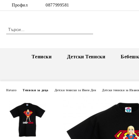
Профил
0877999581
Тениски
Детски Тениски
Бебешк
Начало
Тениски за деца
Детски тениски за Имен Ден
Детски тениски за Ивано