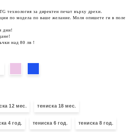
TG технология за директен печат върху дрехи.
кции по модела по ваше желание. Моля опишете ги в поле
и дни!
щане!
ъчки над 80 лв !
ска 12 мес.
тениска 18 мес.
ка 4 год.
тениска 6 год.
тениска 8 год.