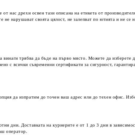
е от нас дрехи освен тази описана на етикета от производител
е не нарушават своята цялост, не залепват по ютията и не се 
а винаги трябва да бъде на първо място. Можете да изберете 
зено с всички съвременни сертификати за сигурност, гаранти
пция да изпратим до точен ваш адрес или до техен офис. Избо
тни дни. Доставката на куриерите е от 1 до 3 дни в зависимос
наш оператор.