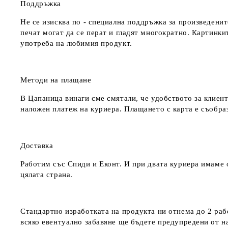
Поддръжка
Не се изисква по - специална поддръжка за произведенит
печат могат да се перат и гладят многократно. Картинкит
употреба на любимия продукт.
Методи на плащане
В Цапаница винаги сме смятали, че удобството за клиент
наложен платеж на куриера. Плащането с карта е съобра
Доставка
Работим със Спиди и Еконт. И при двата куриера имаме о
цялата страна.
Стандартно изработката на продукта ни отнема до 2 рабо
всяко евентуално забавяне ще бъдете предупредени от 