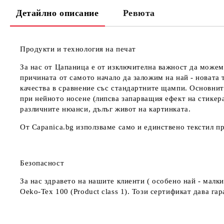
Детайлно описание
Ревюта
Продукти и технология на печат
За нас от Цапаница е от изключителна важност да можем
причината от самото начало да заложим на най - новата 
качества в сравнение със стандартните щампи. Основнит
при нейното носене (липсва запарващия ефект на стикер
различните нюанси, дълъг живот на картинката.
От Capanica.bg използваме само и единствено текстил пр
Безопасност
За нас здравето на нашите клиенти ( особено най - мал
Oeko-Tex 100 (Product class 1). Този сертификат дава г