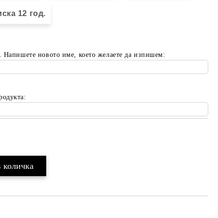
ска 12 год.
. Напишете новото име, което желаете да изпишем:
родукта:
Добави в желани