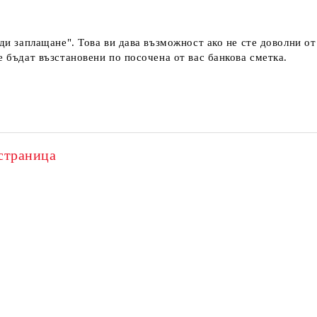
еди заплащане". Това ви дава възможност ако не сте доволни о
е бъдат възстановени по посочена от вас банкова сметка.
страница