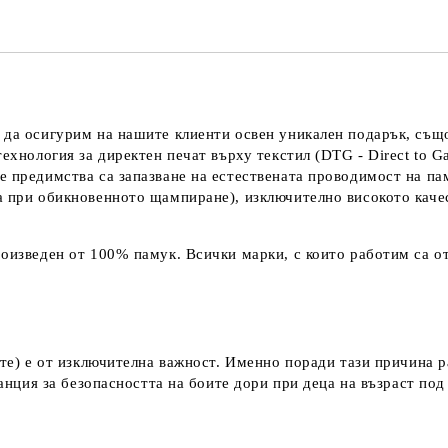
 да осигурим на нашите клиенти освен уникален подарък, също
технология за директен печат върху текстил (DTG - Direct to G
е предимства са запазване на естествената проводимост на па
а при обикновенното щампиране), изключително високото каче
оизведен от 100% памук. Всички марки, с които работим са от
ките) е от изключителна важност. Именно поради тази причина 
аранция за безопасността на боите дори при деца на възраст по