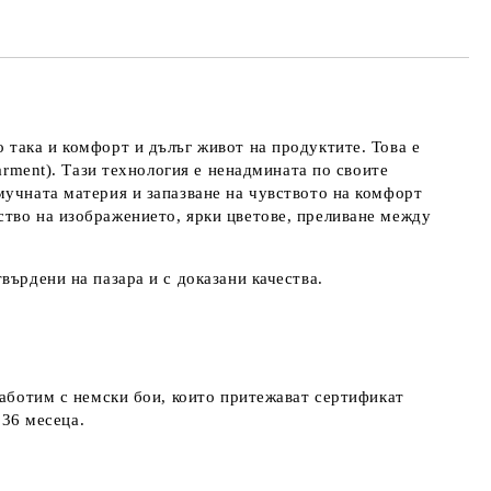
 така и комфорт и дълъг живот на продуктите. Това е
arment). Тази технология е ненадмината по своите
мучната материя и запазване на чувството на комфорт
ство на изображението, ярки цветове, преливане между
върдени на пазара и с доказани качества.
работим с немски бои, които притежават сертификат
д 36 месеца.