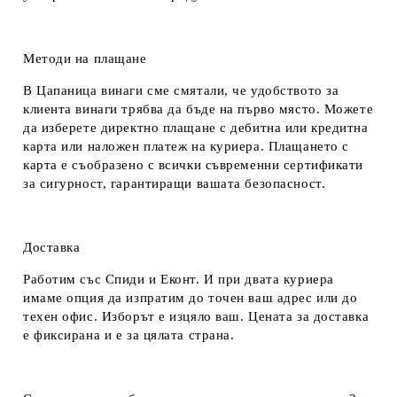
Методи на плащане
В Цапаница винаги сме смятали, че удобството за
клиента винаги трябва да бъде на първо място. Можете
да изберете директно плащане с дебитна или кредитна
карта или наложен платеж на куриера. Плащането с
карта е съобразено с всички съвременни сертификати
за сигурност, гарантиращи вашата безопасност.
Доставка
Работим със Спиди и Еконт. И при двата куриера
имаме опция да изпратим до точен ваш адрес или до
техен офис. Изборът е изцяло ваш. Цената за доставка
е фиксирана и е за цялата страна.