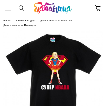
Начало
Тениски за деца
Детски тениски за Имен Ден
Детски тениски за Ивановден