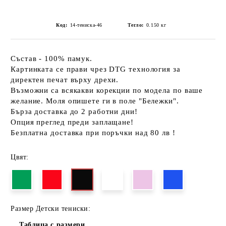
Код:
14-тениска-46
Тегло:
0.150
кг
Състав - 100% памук.
Картинката се прави чрез DTG технология за
директен печат върху дрехи.
Възможни са всякакви корекции по модела по ваше
желание. Моля опишете ги в поле "Бележки".
Бърза доставка до 2 работни дни!
Опция преглед преди заплащане!
Безплатна доставка при поръчки над 80 лв !
Цвят:
Размер Детски тениски:
Таблица с размери