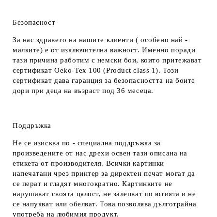
Безопасност
За нас здравето на нашите клиенти ( особено най -
малките) е от изключителна важност. Именно поради
тази причина работим с немски бои, които притежават
сертификат Oeko-Tex 100 (Product class 1). Този
сертификат дава гаранция за безопасността на боите
дори при деца на възраст под 36 месеца.
Поддръжка
Не се изисква по - специална поддръжка за
произведените от нас дрехи освен тази описана на
етикета от производителя. Всички картинки
напечатани чрез принтер за директен печат могат да
се перат и гладят многократно. Картинките не
нарушават своята цялост, не залепват по ютията и не
се напукват или обелват. Това позволява дълготрайна
употреба на любимия продукт.