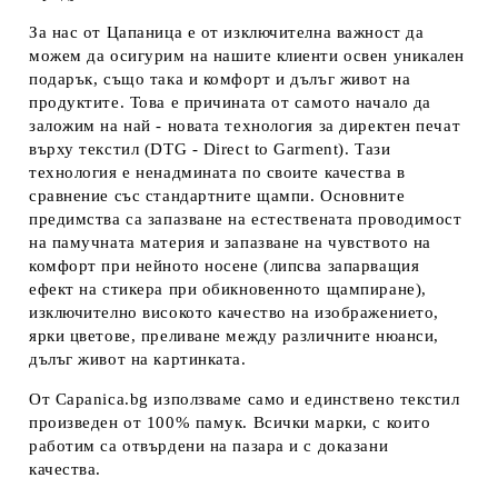
За нас от Цапаница е от изключителна важност да
можем да осигурим на нашите клиенти освен уникален
подарък, също така и комфорт и дълъг живот на
продуктите. Това е причината от самото начало да
заложим на най - новата технология за директен печат
върху текстил (DTG - Direct to Garment). Тази
технология е ненадмината по своите качества в
сравнение със стандартните щампи. Основните
предимства са запазване на естествената проводимост
на памучната материя и запазване на чувството на
комфорт при нейното носене (липсва запарващия
ефект на стикера при обикновенното щампиране),
изключително високото качество на изображението,
ярки цветове, преливане между различните нюанси,
дълъг живот на картинката.
От Capanica.bg използваме само и единствено текстил
произведен от 100% памук. Всички марки, с които
работим са отвърдени на пазара и с доказани
качества.