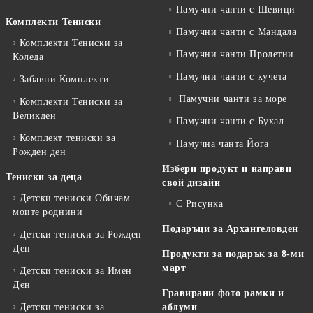
Памучни чанти с Шевици
Комплекти Тениски
Памучни чанти с Мандала
Комплекти Тениски за
Памучни чанти Пролетни
Коледа
Памучни чанти с кучета
Забавни Комплекти
Памучни чанти за море
Комплекти Тениски за
Великден
Памучни чанти с Бухал
Комплект тениски за
Памучна чанта Йога
Рожден ден
Избери продукт и направи
Тениски за деца
свой дизайн
Детски тениски Обичам
С Рисунка
моите роднини
Подаръци за Архангеловден
Детски тениски за Рожден
Ден
Продукти за подарък за 8-ми
март
Детски тениски за Имен
Ден
Гравирани фото рамки и
Детски тениски за
аблуми