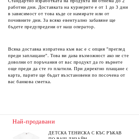
Стандартно изработката на продукта ни отнема до 2
работни дни. Доставката на куриерите е от 1 до 3 дни
в зависимост от това къде се намирате или от
почивните дни. За всяко евентуално забавяне ще
бъдете предупредени от наш оператор.
Всяка доставка изпратена към вас е с опция "преглед
преди заплащане". Това ви дава възможност ако не сте
доволни от поръчания от вас продукт да го върнете
още преди да сте го платили. При директно плащане с
карта, парите ще бъдат възстановени по посочена от
вас банкова сметка.
Най-продавани
ДЕТСКА ТЕНИСКА С КЪС РЪКАВ