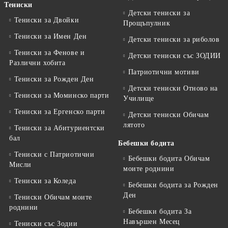
Тениски
Детски тениски за
Тениски за Двойки
Прощъпулник
Тениски за Имен Ден
Детски тениски за риболов
Тениски за Фенове и
Детски тениски със ЗОДИИ
Различни хобита
Патриотични мотиви
Тениски за Рожден Ден
Детски тениски Отново на
Тениски за Mоминско парти
Училище
Тениски за Eргенско парти
Детски тениски Обичам
лятото
Тениски за Aбитуриентски
бал
Бебешки бодита
Тениски с Патриотични
Бебешки бодита Обичам
Мисли
моите роднини
Тениски за Коледа
Бебешки бодита за Рожден
Ден
Тениски Обичам моите
роднини
Бебешки бодита За
Навършен Месец
Тениски със Зодии