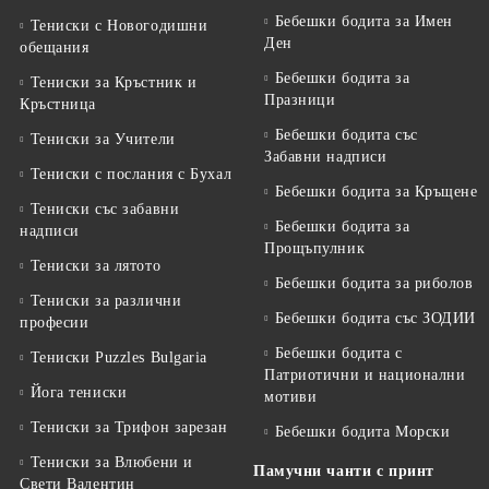
Бебешки бодита за Имен
Тениски с Новогодишни
Ден
обещания
Бебешки бодита за
Тениски за Кръстник и
Празници
Кръстница
Бебешки бодита със
Тениски за Учители
Забавни надписи
Тениски с послания с Бухал
Бебешки бодита за Кръщене
Тениски със забавни
Бебешки бодита за
надписи
Прощъпулник
Тениски за лятото
Бебешки бодита за риболов
Тениски за различни
Бебешки бодита със ЗОДИИ
професии
Бебешки бодита с
Тениски Puzzles Bulgaria
Патриотични и национални
Йога тениски
мотиви
Тениски за Трифон зарезан
Бебешки бодита Морски
Тениски за Влюбени и
Памучни чанти с принт
Свети Валентин