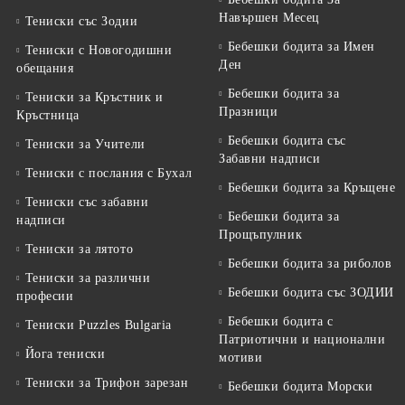
Навършен Месец
Тениски със Зодии
Бебешки бодита за Имен
Тениски с Новогодишни
Ден
обещания
Бебешки бодита за
Тениски за Кръстник и
Празници
Кръстница
Бебешки бодита със
Тениски за Учители
Забавни надписи
Тениски с послания с Бухал
Бебешки бодита за Кръщене
Тениски със забавни
Бебешки бодита за
надписи
Прощъпулник
Тениски за лятото
Бебешки бодита за риболов
Тениски за различни
Бебешки бодита със ЗОДИИ
професии
Бебешки бодита с
Тениски Puzzles Bulgaria
Патриотични и национални
Йога тениски
мотиви
Тениски за Трифон зарезан
Бебешки бодита Морски