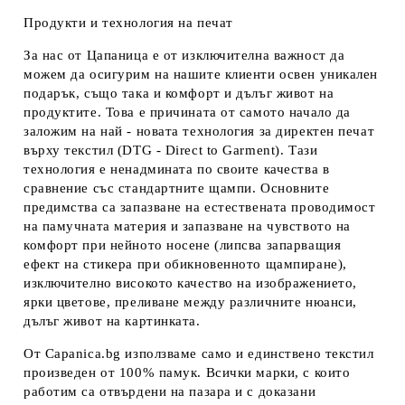
Продукти и технология на печат
За нас от Цапаница е от изключителна важност да
можем да осигурим на нашите клиенти освен уникален
подарък, също така и комфорт и дълъг живот на
продуктите. Това е причината от самото начало да
заложим на най - новата технология за директен печат
върху текстил (DTG - Direct to Garment). Тази
технология е ненадмината по своите качества в
сравнение със стандартните щампи. Основните
предимства са запазване на естествената проводимост
на памучната материя и запазване на чувството на
комфорт при нейното носене (липсва запарващия
ефект на стикера при обикновенното щампиране),
изключително високото качество на изображението,
ярки цветове, преливане между различните нюанси,
дълъг живот на картинката.
От Capanica.bg използваме само и единствено текстил
произведен от 100% памук. Всички марки, с които
работим са отвърдени на пазара и с доказани