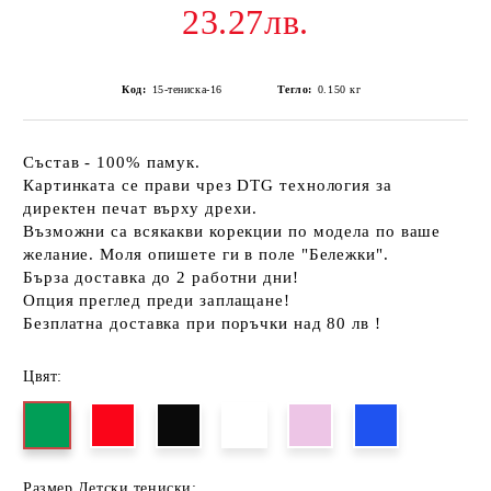
23.27лв.
Код:
15-тениска-16
Тегло:
0.150
кг
Състав - 100% памук.
Картинката се прави чрез DTG технология за
директен печат върху дрехи.
Възможни са всякакви корекции по модела по ваше
желание. Моля опишете ги в поле "Бележки".
Бърза доставка до 2 работни дни!
Опция преглед преди заплащане!
Безплатна доставка при поръчки над 80 лв !
Цвят:
Размер Детски тениски: