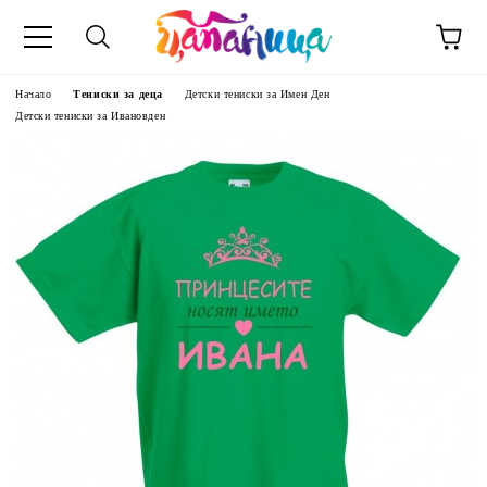
Начало
Тениски за деца
Детски тениски за Имен Ден
Детски тениски за Ивановден