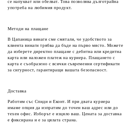
се напукват или обелват. Това позволява дълготрайна
употреба на любимия продукт.
Методи на плащане
В Цапаница винаги сме смятали, че удобството за
клиента винаги трябва да бъде на първо място. Можете
да изберете директно плащане с дебитна или кредитна
карта или наложен платеж на куриера. Плащането с
карта е съобразено с всички съвременни сертификати
за сигурност, гарантиращи вашата безопасност.
Доставка
Работим със Спиди и Еконт. И при двата куриера
имаме опция да изпратим до точен ваш адрес или до
техен офис. Изборът е изцяло ваш. Цената за доставка
е фиксирана и е за цялата страна.