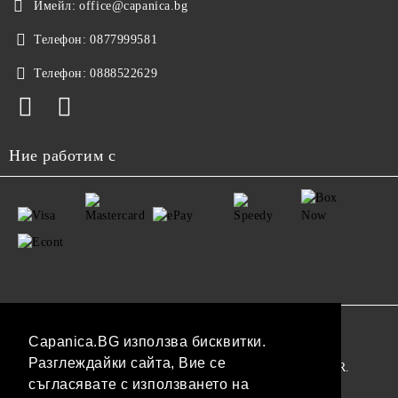
Имейл:
office@capanica.bg
Телефон:
0877999581
Телефон:
0888522629
Ние работим с
GDPR
Capanica.BG използва бисквитки.
Разглеждайки сайта, Вие се
Нашият онлайн магазин е 100% съобразен с GDPR.
съгласявате с използването на
Прочетете нашата политика