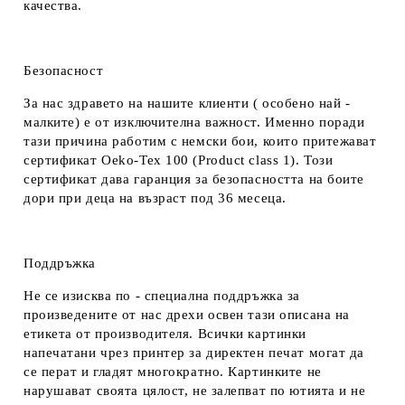
качества.
Безопасност
За нас здравето на нашите клиенти ( особено най -
малките) е от изключителна важност. Именно поради
тази причина работим с немски бои, които притежават
сертификат Oeko-Tex 100 (Product class 1). Този
сертификат дава гаранция за безопасността на боите
дори при деца на възраст под 36 месеца.
Поддръжка
Не се изисква по - специална поддръжка за
произведените от нас дрехи освен тази описана на
етикета от производителя. Всички картинки
напечатани чрез принтер за директен печат могат да
се перат и гладят многократно. Картинките не
нарушават своята цялост, не залепват по ютията и не