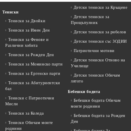
Детски тениски за Кръщене
Тениски
Детски тениски за
Тениски за Двойки
Прощъпулник
Тениски за Имен Ден
Детски тениски за риболов
Тениски за Фенове и
Детски тениски със ЗОДИИ
Различни хобита
Патриотични мотиви
Тениски за Рожден Ден
Детски тениски Отново на
Тениски за Mоминско парти
Училище
Тениски за Eргенско парти
Детски тениски Обичам
лятото
Тениски за Aбитуриентски
бал
Бебешки бодита
Тениски с Патриотични
Бебешки бодита Обичам
Мисли
моите роднини
Тениски за Коледа
Бебешки бодита за Рожден
Ден
Тениски Обичам моите
роднини
Бебешки бодита За