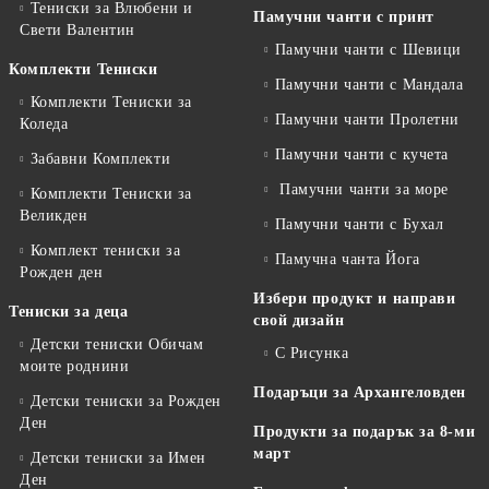
Тениски за Влюбени и
Памучни чанти с принт
Свети Валентин
Памучни чанти с Шевици
Комплекти Тениски
Памучни чанти с Мандала
Комплекти Тениски за
Памучни чанти Пролетни
Коледа
Памучни чанти с кучета
Забавни Комплекти
Памучни чанти за море
Комплекти Тениски за
Великден
Памучни чанти с Бухал
Комплект тениски за
Памучна чанта Йога
Рожден ден
Избери продукт и направи
Тениски за деца
свой дизайн
Детски тениски Обичам
С Рисунка
моите роднини
Подаръци за Архангеловден
Детски тениски за Рожден
Ден
Продукти за подарък за 8-ми
март
Детски тениски за Имен
Ден