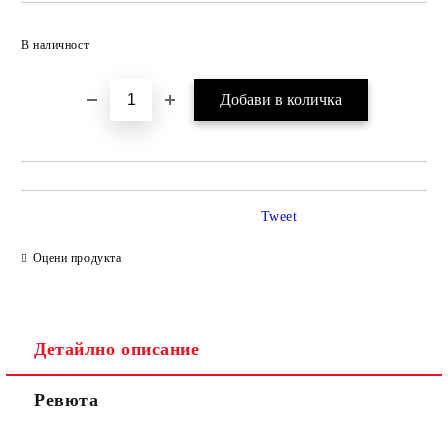
Добави в желани
В наличност
Tweet
Оцени продукта
Детайлно описание
Ревюта