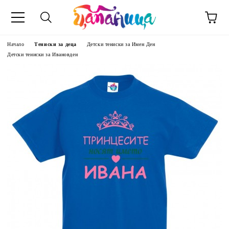
Начало
Тениски за деца
Детски тениски за Имен Ден
Детски тениски за Ивановден