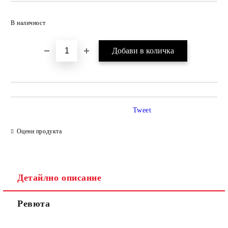
Добави в желани
В наличност
Tweet
Оцени продукта
Детайлно описание
Ревюта