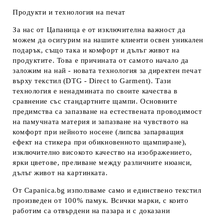
Продукти и технология на печат
За нас от Цапаница е от изключителна важност да
можем да осигурим на нашите клиенти освен уникален
подарък, също така и комфорт и дълъг живот на
продуктите. Това е причината от самото начало да
заложим на най - новата технология за директен печат
върху текстил (DTG - Direct to Garment). Тази
технология е ненадмината по своите качества в
сравнение със стандартните щампи. Основните
предимства са запазване на естествената проводимост
на памучната материя и запазване на чувството на
комфорт при нейното носене (липсва запарващия
ефект на стикера при обикновенното щампиране),
изключително високото качество на изображението,
ярки цветове, преливане между различните нюанси,
дълъг живот на картинката.
От Capanica.bg използваме само и единствено текстил
произведен от 100% памук. Всички марки, с които
работим са отвърдени на пазара и с доказани