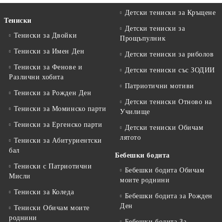
Детски тениски за Кръщене
Тениски
Детски тениски за
Тениски за Двойки
Прощъпулник
Тениски за Имен Ден
Детски тениски за риболов
Тениски за Фенове и
Детски тениски със ЗОДИИ
Различни хобита
Патриотични мотиви
Тениски за Рожден Ден
Детски тениски Отново на
Тениски за Mоминско парти
Училище
Тениски за Eргенско парти
Детски тениски Обичам
лятото
Тениски за Aбитуриентски
бал
Бебешки бодита
Тениски с Патриотични
Бебешки бодита Обичам
Мисли
моите роднини
Тениски за Коледа
Бебешки бодита за Рожден
Ден
Тениски Обичам моите
роднини
Бебешки бодита За