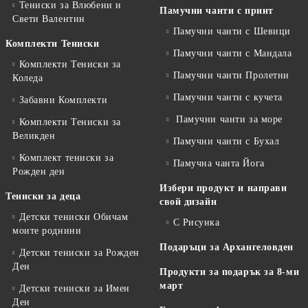
Тениски за Влюбени и
Памучни чанти с принт
Свети Валентин
Памучни чанти с Шевици
Комплекти Тениски
Памучни чанти с Мандала
Комплекти Тениски за
Памучни чанти Пролетни
Коледа
Памучни чанти с кучета
Забавни Комплекти
Памучни чанти за море
Комплекти Тениски за
Великден
Памучни чанти с Бухал
Комплект тениски за
Памучна чанта Йога
Рожден ден
Избери продукт и направи
Тениски за деца
свой дизайн
Детски тениски Обичам
С Рисунка
моите роднини
Подаръци за Архангеловден
Детски тениски за Рожден
Ден
Продукти за подарък за 8-ми
март
Детски тениски за Имен
Ден