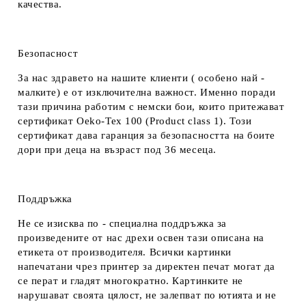
качества.
Безопасност
За нас здравето на нашите клиенти ( особено най -
малките) е от изключителна важност. Именно поради
тази причина работим с немски бои, които притежават
сертификат Oeko-Tex 100 (Product class 1). Този
сертификат дава гаранция за безопасността на боите
дори при деца на възраст под 36 месеца.
Поддръжка
Не се изисква по - специална поддръжка за
произведените от нас дрехи освен тази описана на
етикета от производителя. Всички картинки
напечатани чрез принтер за директен печат могат да
се перат и гладят многократно. Картинките не
нарушават своята цялост, не залепват по ютията и не