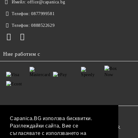
Имейл:
office@capanica.bg
Телефон:
0877999581
Телефон:
0888522629
Ние работим с
GDPR
Capanica.BG използва бисквитки.
Разглеждайки сайта, Вие се
Нашият онлайн магазин е 100% съобразен с GDPR.
съгласявате с използването на
Прочетете нашата политика