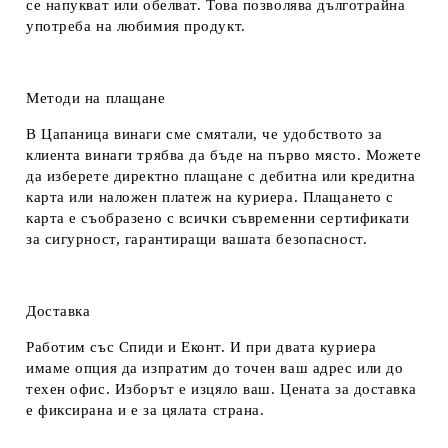
се напукват или обелват. Това позволява дълготрайна
употреба на любимия продукт.
Методи на плащане
В Цапаница винаги сме смятали, че удобството за
клиента винаги трябва да бъде на първо място. Можете
да изберете директно плащане с дебитна или кредитна
карта или наложен платеж на куриера. Плащането с
карта е съобразено с всички съвременни сертификати
за сигурност, гарантиращи вашата безопасност.
Доставка
Работим със Спиди и Еконт. И при двата куриера
имаме опция да изпратим до точен ваш адрес или до
техен офис. Изборът е изцяло ваш. Цената за доставка
е фиксирана и е за цялата страна.