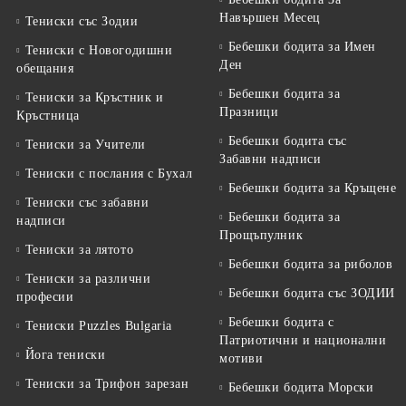
Навършен Месец
Тениски със Зодии
Бебешки бодита за Имен
Тениски с Новогодишни
Ден
обещания
Бебешки бодита за
Тениски за Кръстник и
Празници
Кръстница
Бебешки бодита със
Тениски за Учители
Забавни надписи
Тениски с послания с Бухал
Бебешки бодита за Кръщене
Тениски със забавни
Бебешки бодита за
надписи
Прощъпулник
Тениски за лятото
Бебешки бодита за риболов
Тениски за различни
Бебешки бодита със ЗОДИИ
професии
Бебешки бодита с
Тениски Puzzles Bulgaria
Патриотични и национални
Йога тениски
мотиви
Тениски за Трифон зарезан
Бебешки бодита Морски