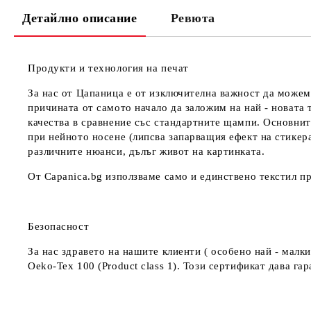
Детайлно описание
Ревюта
Продукти и технология на печат
За нас от Цапаница е от изключителна важност да можем
причината от самото начало да заложим на най - новата 
качества в сравнение със стандартните щампи. Основнит
при нейното носене (липсва запарващия ефект на стикер
различните нюанси, дълъг живот на картинката.
От Capanica.bg използваме само и единствено текстил пр
Безопасност
За нас здравето на нашите клиенти ( особено най - мал
Oeko-Tex 100 (Product class 1). Този сертификат дава г