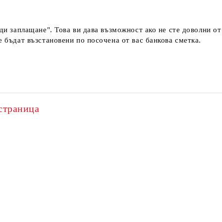
еди заплащане". Това ви дава възможност ако не сте доволни о
е бъдат възстановени по посочена от вас банкова сметка.
страница