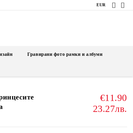
EUR
изайн
Гравирани фото рамки и албуми
€11.90
ринцесите
а
23.27лв.