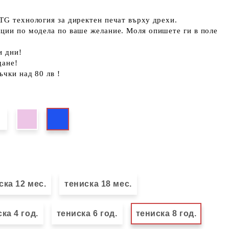
TG технология за директен печат върху дрехи.
кции по модела по ваше желание. Моля опишете ги в поле
и дни!
щане!
ъчки над 80 лв !
ска 12 мес.
тениска 18 мес.
ка 4 год.
тениска 6 год.
тениска 8 год.