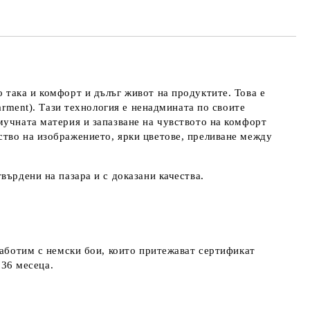
 така и комфорт и дълъг живот на продуктите. Това е
arment). Тази технология е ненадмината по своите
мучната материя и запазване на чувството на комфорт
ство на изображението, ярки цветове, преливане между
върдени на пазара и с доказани качества.
работим с немски бои, които притежават сертификат
д 36 месеца.