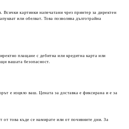
я. Всички картинки напечатани чрез принтер за директен
напукват или обелват. Това позволява дълготрайна
директно плащане с дебитна или кредитна карта или
ращи вашата безопасност.
рът е изцяло ваш. Цената за доставка е фиксирана и е за
т от това къде се намирате или от почивните дни. За