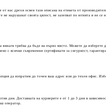
е от нас дрехи освен тази описана на етикета от производител
е не нарушават своята цялост, не залепват по ютията и не се 
а винаги трябва да бъде на първо място. Можете да изберете 
зено с всички съвременни сертификати за сигурност, гаранти
пция да изпратим до точен ваш адрес или до техен офис. Избо
тни дни. Доставката на куриерите е от 1 до 3 дни в зависимос
наш оператор.