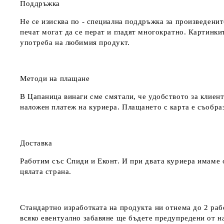
Поддръжка
Не се изисква по - специална поддръжка за произведенит
печат могат да се перат и гладят многократно. Картинкит
употреба на любимия продукт.
Методи на плащане
В Цапаница винаги сме смятали, че удобството за клиент
наложен платеж на куриера. Плащането с карта е съобра
Доставка
Работим със Спиди и Еконт. И при двата куриера имаме о
цялата страна.
Стандартно изработката на продукта ни отнема до 2 рабо
всяко евентуално забавяне ще бъдете предупредени от 