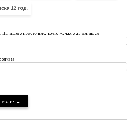
ска 12 год.
. Напишете новото име, което желаете да изпишем:
родукта:
Добави в желани