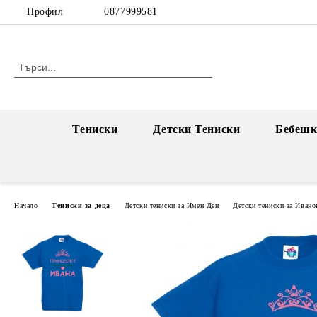
Профил
0877999581
Тениски
Детски Тениски
Бебешк
Начало
Тениски за деца
Детски тениски за Имен Ден
Детски тениски за Ивано