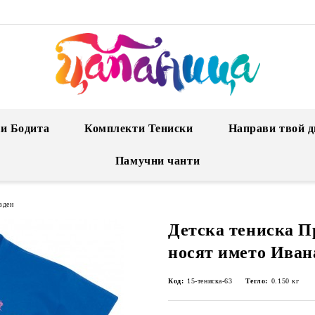
и Бодита
Комплекти Тениски
Направи твой д
Памучни чанти
вден
Детска тениска П
носят името Иван
Код:
15-тениска-63
Тегло:
0.150
кг