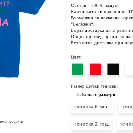
Състав - 100% памук.
Картинката се прави чрез D
Възможни са всякакви коре
"Бележки".
Бърза доставка до 2 работн
Опция преглед преди запла
Безплатна доставка при пор
Цвят:
Размер Детски тениски:
Таблица с размери
тениска 6 мес.
тени
цени продукта
тениска 2 год.
тенис