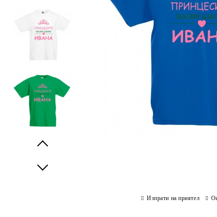
Prev
Next
Изпрати на приятел
О