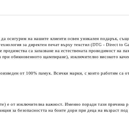
 да осигурим на нашите клиенти освен уникален подарък, също
технология за директен печат върху текстил (DTG - Direct to G
е предимства са запазване на естествената проводимост на па
а при обикновенното щампиране), изключително високото каче
оизведен от 100% памук. Всички марки, с които работим са от
ките) е от изключителна важност. Именно поради тази причина 
аранция за безопасността на боите дори при деца на възраст по