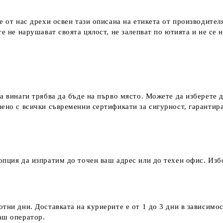
е от нас дрехи освен тази описана на етикета от производител
е не нарушават своята цялост, не залепват по ютията и не се 
а винаги трябва да бъде на първо място. Можете да изберете 
зено с всички съвременни сертификати за сигурност, гаранти
пция да изпратим до точен ваш адрес или до техен офис. Избо
тни дни. Доставката на куриерите е от 1 до 3 дни в зависимос
наш оператор.