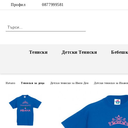
Профил
0877999581
Тениски
Детски Тениски
Бебешк
Начало
Тениски за деца
Детски тениски за Имен Ден
Детски тениски за Ивано