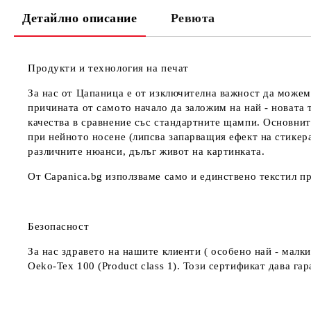
Детайлно описание
Ревюта
Продукти и технология на печат
За нас от Цапаница е от изключителна важност да можем
причината от самото начало да заложим на най - новата 
качества в сравнение със стандартните щампи. Основнит
при нейното носене (липсва запарващия ефект на стикер
различните нюанси, дълъг живот на картинката.
От Capanica.bg използваме само и единствено текстил пр
Безопасност
За нас здравето на нашите клиенти ( особено най - мал
Oeko-Tex 100 (Product class 1). Този сертификат дава г