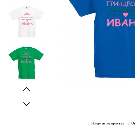
Prev
Next
Изпрати на приятел
О