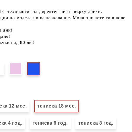
TG технология за директен печат върху дрехи.
кции по модела по ваше желание. Моля опишете ги в поле
и дни!
щане!
ъчки над 80 лв !
ска 12 мес.
тениска 18 мес.
ка 4 год.
тениска 6 год.
тениска 8 год.