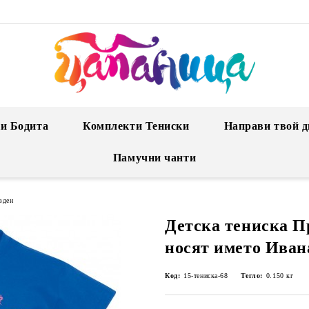
и Бодита
Комплекти Тениски
Направи твой д
Памучни чанти
вден
Детска тениска П
носят името Иван
Код:
15-тениска-68
Тегло:
0.150
кг