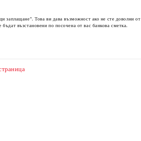
еди заплащане". Това ви дава възможност ако не сте доволни о
е бъдат възстановени по посочена от вас банкова сметка.
страница