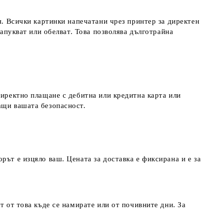
я. Всички картинки напечатани чрез принтер за директен
напукват или обелват. Това позволява дълготрайна
директно плащане с дебитна или кредитна карта или
ращи вашата безопасност.
рът е изцяло ваш. Цената за доставка е фиксирана и е за
т от това къде се намирате или от почивните дни. За