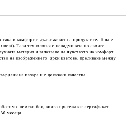
 така и комфорт и дълъг живот на продуктите. Това е
arment). Тази технология е ненадмината по своите
мучната материя и запазване на чувството на комфорт
ство на изображението, ярки цветове, преливане между
върдени на пазара и с доказани качества.
работим с немски бои, които притежават сертификат
д 36 месеца.