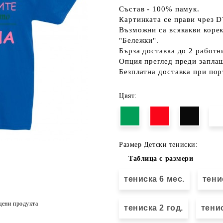
Състав - 100% памук.
Картинката се прави чрез D
Възможни са всякакви коре
"Бележки".
Бърза доставка до 2 работн
Опция преглед преди запла
Безплатна доставка при пор
Цвят:
Размер Детски тениски:
Таблица с размери
тениска 6 мес.
тени
цени продукта
тениска 2 год.
тенис