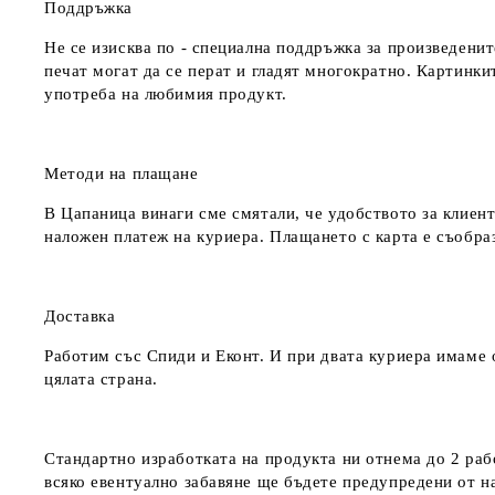
Поддръжка
Не се изисква по - специална поддръжка за произведенит
печат могат да се перат и гладят многократно. Картинкит
употреба на любимия продукт.
Методи на плащане
В Цапаница винаги сме смятали, че удобството за клиент
наложен платеж на куриера. Плащането с карта е съобра
Доставка
Работим със Спиди и Еконт. И при двата куриера имаме о
цялата страна.
Стандартно изработката на продукта ни отнема до 2 рабо
всяко евентуално забавяне ще бъдете предупредени от 