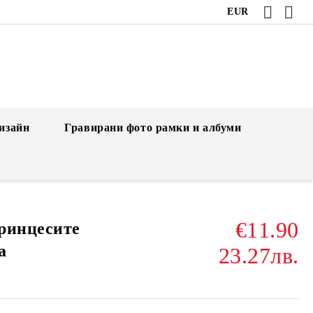
EUR
изайн
Гравирани фото рамки и албуми
€11.90
ринцесите
а
23.27лв.