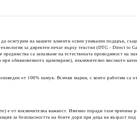
 да осигурим на нашите клиенти освен уникален подарък, също
технология за директен печат върху текстил (DTG - Direct to G
е предимства са запазване на естествената проводимост на па
а при обикновенното щампиране), изключително високото каче
оизведен от 100% памук. Всички марки, с които работим са от
ките) е от изключителна важност. Именно поради тази причина 
аранция за безопасността на боите дори при деца на възраст по