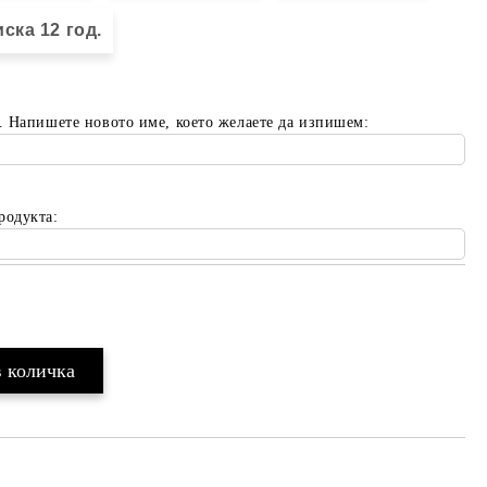
ска 12 год.
. Напишете новото име, което желаете да изпишем:
родукта:
Добави в желани