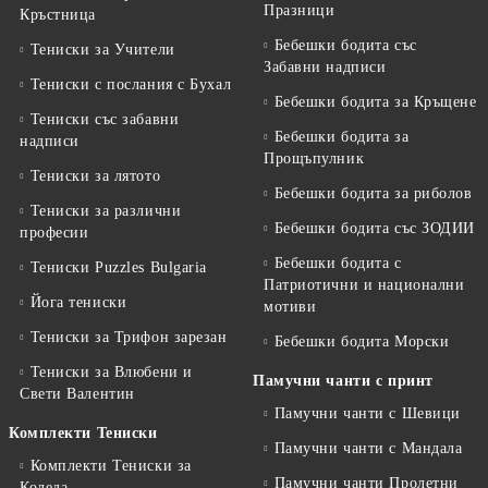
Празници
Кръстница
Бебешки бодита със
Тениски за Учители
Забавни надписи
Тениски с послания с Бухал
Бебешки бодита за Кръщене
Тениски със забавни
Бебешки бодита за
надписи
Прощъпулник
Тениски за лятото
Бебешки бодита за риболов
Тениски за различни
Бебешки бодита със ЗОДИИ
професии
Бебешки бодита с
Тениски Puzzles Bulgaria
Патриотични и национални
Йога тениски
мотиви
Тениски за Трифон зарезан
Бебешки бодита Морски
Тениски за Влюбени и
Памучни чанти с принт
Свети Валентин
Памучни чанти с Шевици
Комплекти Тениски
Памучни чанти с Мандала
Комплекти Тениски за
Памучни чанти Пролетни
Коледа