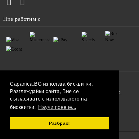
Ние работим с
GDPR
Capanica.BG използва бисквитки.
Разглеждайки сайта, Вие се
Нашият онлайн магазин е 100% съобразен с GDPR.
съгласявате с използването на
Прочетете нашата политика
бисквитки.
Научи повече...
Моите лични данни
Разбрах!
Онлайн магазин от SELITON