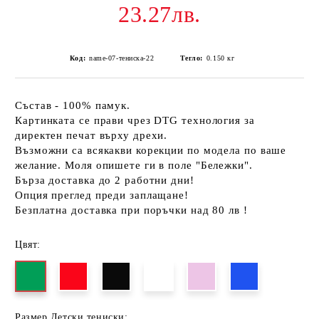
23.27лв.
Код:
name-07-тениска-22
Тегло:
0.150
кг
Състав - 100% памук.
Картинката се прави чрез DTG технология за
директен печат върху дрехи.
Възможни са всякакви корекции по модела по ваше
желание. Моля опишете ги в поле "Бележки".
Бърза доставка до 2 работни дни!
Опция преглед преди заплащане!
Безплатна доставка при поръчки над 80 лв !
Цвят:
Размер Детски тениски: