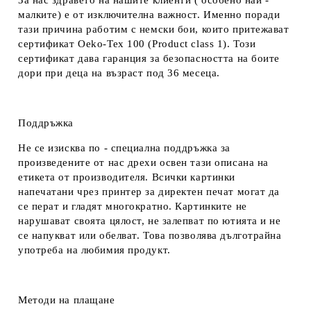
За нас здравето на нашите клиенти ( особено най -
малките) е от изключителна важност. Именно поради
тази причина работим с немски бои, които притежават
сертификат Oeko-Tex 100 (Product class 1). Този
сертификат дава гаранция за безопасността на боите
дори при деца на възраст под 36 месеца.
Поддръжка
Не се изисква по - специална поддръжка за
произведените от нас дрехи освен тази описана на
етикета от производителя. Всички картинки
напечатани чрез принтер за директен печат могат да
се перат и гладят многократно. Картинките не
нарушават своята цялост, не залепват по ютията и не
се напукват или обелват. Това позволява дълготрайна
употреба на любимия продукт.
Методи на плащане