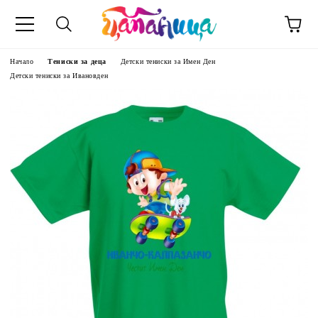
Начало
Тениски за деца
Детски тениски за Имен Ден
Детски тениски за Ивановден