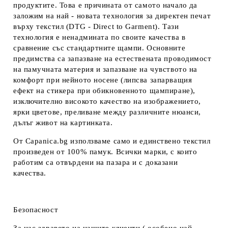
продуктите. Това е причината от самото начало да
заложим на най - новата технология за директен печат
върху текстил (DTG - Direct to Garment). Тази
технология е ненадмината по своите качества в
сравнение със стандартните щампи. Основните
предимства са запазване на естествената проводимост
на памучната материя и запазване на чувството на
комфорт при нейното носене (липсва запарващия
ефект на стикера при обикновенното щампиране),
изключително високото качество на изображението,
ярки цветове, преливане между различните нюанси,
дълъг живот на картинката.
От Capanica.bg използваме само и единствено текстил
произведен от 100% памук. Всички марки, с които
работим са отвърдени на пазара и с доказани
качества.
Безопасност