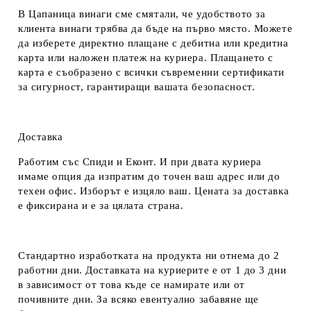
В Цапаница винаги сме смятали, че удобството за
клиента винаги трябва да бъде на първо място. Можете
да изберете директно плащане с дебитна или кредитна
карта или наложен платеж на куриера. Плащането с
карта е съобразено с всички съвременни сертификати
за сигурност, гарантиращи вашата безопасност.
Доставка
Работим със Спиди и Еконт. И при двата куриера
имаме опция да изпратим до точен ваш адрес или до
техен офис. Изборът е изцяло ваш. Цената за доставка
е фиксирана и е за цялата страна.
Стандартно изработката на продукта ни отнема до 2
работни дни. Доставката на куриерите е от 1 до 3 дни
в зависимост от това къде се намирате или от
почивните дни. За всяко евентуално забавяне ще