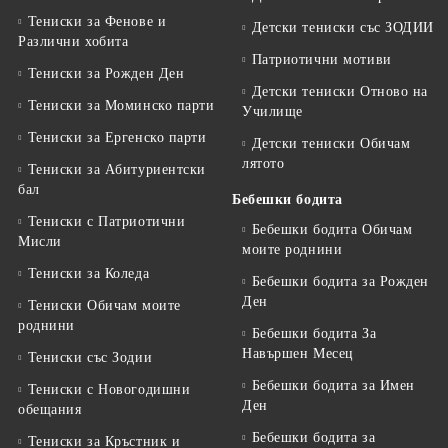
Тениски за Фенове и
Детски тениски със ЗОДИИ
Различни хобита
Патриотични мотиви
Тениски за Рожден Ден
Детски тениски Отново на
Тениски за Mоминско парти
Училище
Тениски за Eргенско парти
Детски тениски Обичам
лятото
Тениски за Aбитуриентски
бал
Бебешки бодита
Тениски с Патриотични
Бебешки бодита Обичам
Мисли
моите роднини
Тениски за Коледа
Бебешки бодита за Рожден
Ден
Тениски Обичам моите
роднини
Бебешки бодита За
Навършен Месец
Тениски със Зодии
Бебешки бодита за Имен
Тениски с Новогодишни
Ден
обещания
Бебешки бодита за
Тениски за Кръстник и