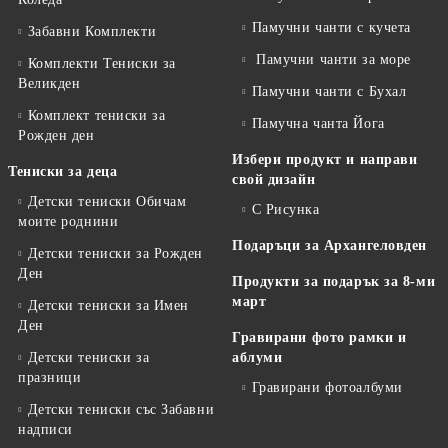
Памучни чанти с кучета
Забавни Комплекти
Памучни чанти за море
Комплекти Тениски за
Великден
Памучни чанти с Бухал
Комплект тениски за
Памучна чанта Йога
Рожден ден
Избери продукт и направи
Тениски за деца
свой дизайн
Детски тениски Обичам
С Рисунка
моите роднини
Подаръци за Архангеловден
Детски тениски за Рожден
Ден
Продукти за подарък за 8-ми
март
Детски тениски за Имен
Ден
Гравирани фото рамки и
Детски тениски за
аблуми
празници
Гравирани фотоалбуми
Детски тениски със Забавни
надписи