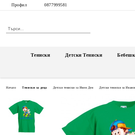
Профил
0877999581
Тениски
Детски Тениски
Бебешк
Начало
Тениски за деца
Детски тениски за Имен Ден
Детски тениски за Ивано