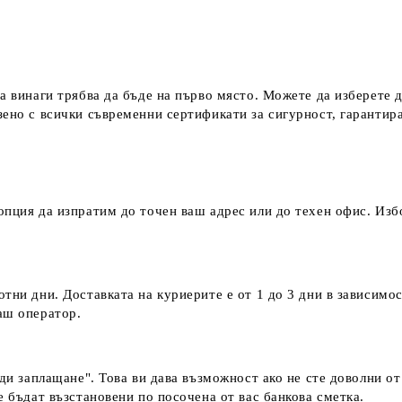
а винаги трябва да бъде на първо място. Можете да изберете 
зено с всички съвременни сертификати за сигурност, гаранти
пция да изпратим до точен ваш адрес или до техен офис. Избо
тни дни. Доставката на куриерите е от 1 до 3 дни в зависимос
наш оператор.
еди заплащане". Това ви дава възможност ако не сте доволни о
е бъдат възстановени по посочена от вас банкова сметка.