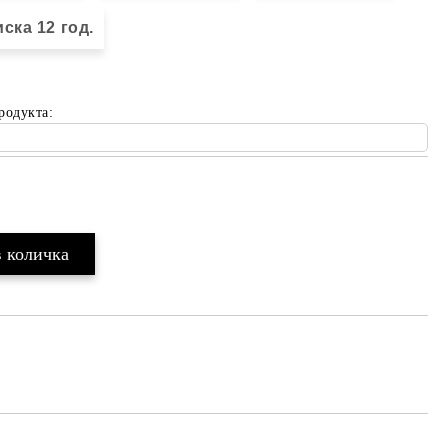
ска 12 год.
родукта:
Добави в желани