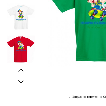
Prev
Next
Изпрати на приятел
О