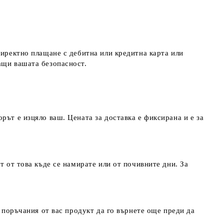
директно плащане с дебитна или кредитна карта или
ращи вашата безопасност.
рът е изцяло ваш. Цената за доставка е фиксирана и е за
т от това къде се намирате или от почивните дни. За
т поръчания от вас продукт да го върнете още преди да