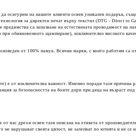
 да осигурим на нашите клиенти освен уникален подарък, също
технология за директен печат върху текстил (DTG - Direct to G
е предимства са запазване на естествената проводимост на па
а при обикновенното щампиране), изключително високото каче
оизведен от 100% памук. Всички марки, с които работим са от
ките) е от изключителна важност. Именно поради тази причина 
аранция за безопасността на боите дори при деца на възраст по
е от нас дрехи освен тази описана на етикета от производител
е не нарушават своята цялост, не залепват по ютията и не се 