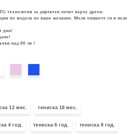
TG технология за директен печат върху дрехи.
кции по модела по ваше желание. Моля опишете ги в поле
и дни!
щане!
ъчки над 80 лв !
ска 12 мес.
тениска 18 мес.
ка 4 год.
тениска 6 год.
тениска 8 год.