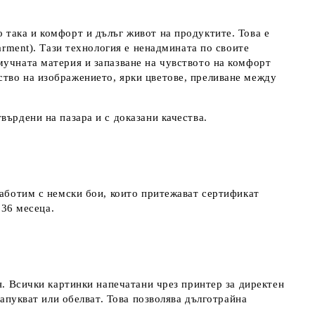
 така и комфорт и дълъг живот на продуктите. Това е
arment). Тази технология е ненадмината по своите
мучната материя и запазване на чувството на комфорт
ство на изображението, ярки цветове, преливане между
върдени на пазара и с доказани качества.
работим с немски бои, които притежават сертификат
д 36 месеца.
я. Всички картинки напечатани чрез принтер за директен
напукват или обелват. Това позволява дълготрайна