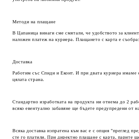
Методи на плащане
В Цапаница винаги сме смятали, че удобството за клиент
наложен платеж на куриера. Плащането с карта е съобра
Доставка
Работим със Спиди и Еконт. И при двата куриера имаме о
цялата страна.
Стандартно изработката на продукта ни отнема до 2 рабо
всяко евентуално забавяне ще бъдете предупредени от 
Всяка доставка изпратена към вас е с опция "преглед пр
сте го платили. При директно плащане с карта, парите щ