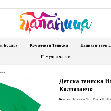
и Бодита
Комплекти Тениски
Направи твой д
Памучни чанти
вден
Детска тениска И
Калпазанчо
Код:
name-07-тениска-23
Тегло:
0.150
к