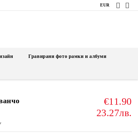
EUR
изайн
Гравирани фото рамки и албуми
€11.90
ванчо
23.27лв.
г