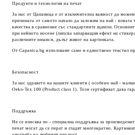
Продукти и технология на печат
За нас от Цапаница е от изключителна важност да можем
причината от самото начало да заложим на най - новата 
качества в сравнение със стандартните щампи. Основнит
при нейното носене (липсва запарващия ефект на стикер
различните нюанси, дълъг живот на картинката.
От Capanica.bg използваме само и единствено текстил пр
Безопасност
За нас здравето на нашите клиенти ( особено най - мал
Oeko-Tex 100 (Product class 1). Този сертификат дава г
Поддръжка
Не се изисква по - специална поддръжка за произведенит
печат могат да се перат и гладят многократно. Картинкит
употреба на любимия продукт.