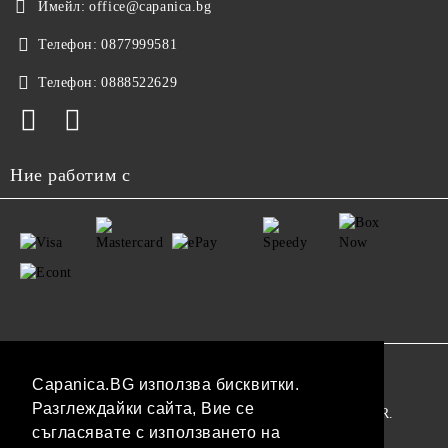
Имейл:
office@capanica.bg
Телефон:
0877999581
Телефон:
0888522629
Ние работим с
GDPR
Capanica.BG използва бисквитки.
Разглеждайки сайта, Вие се
Нашият онлайн магазин е 100% съобразен с GDPR.
съгласявате с използването на
Прочетете нашата политика