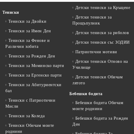
Детски тениски за Кръщене
Тениски
Детски тениски за
Тениски за Двойки
Прощъпулник
Тениски за Имен Ден
Детски тениски за риболов
Тениски за Фенове и
Детски тениски със ЗОДИИ
Различни хобита
Патриотични мотиви
Тениски за Рожден Ден
Детски тениски Отново на
Тениски за Mоминско парти
Училище
Тениски за Eргенско парти
Детски тениски Обичам
лятото
Тениски за Aбитуриентски
бал
Бебешки бодита
Тениски с Патриотични
Бебешки бодита Обичам
Мисли
моите роднини
Тениски за Коледа
Бебешки бодита за Рожден
Ден
Тениски Обичам моите
роднини
Бебешки бодита За