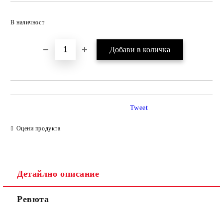
Добави в желани
В наличност
Tweet
Оцени продукта
Детайлно описание
Ревюта