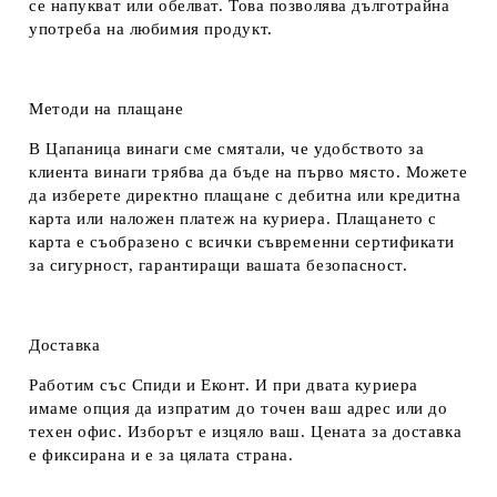
се напукват или обелват. Това позволява дълготрайна
употреба на любимия продукт.
Методи на плащане
В Цапаница винаги сме смятали, че удобството за
клиента винаги трябва да бъде на първо място. Можете
да изберете директно плащане с дебитна или кредитна
карта или наложен платеж на куриера. Плащането с
карта е съобразено с всички съвременни сертификати
за сигурност, гарантиращи вашата безопасност.
Доставка
Работим със Спиди и Еконт. И при двата куриера
имаме опция да изпратим до точен ваш адрес или до
техен офис. Изборът е изцяло ваш. Цената за доставка
е фиксирана и е за цялата страна.