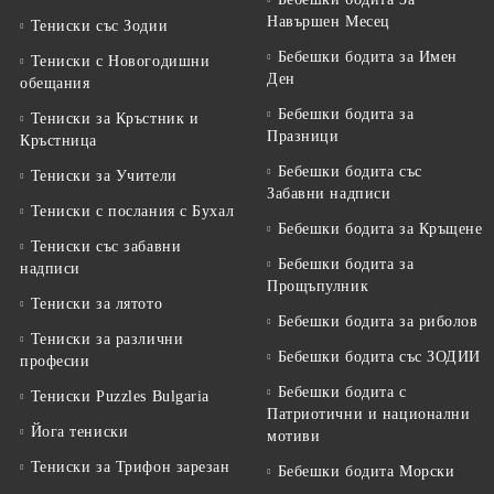
Навършен Месец
Тениски със Зодии
Бебешки бодита за Имен
Тениски с Новогодишни
Ден
обещания
Бебешки бодита за
Тениски за Кръстник и
Празници
Кръстница
Бебешки бодита със
Тениски за Учители
Забавни надписи
Тениски с послания с Бухал
Бебешки бодита за Кръщене
Тениски със забавни
Бебешки бодита за
надписи
Прощъпулник
Тениски за лятото
Бебешки бодита за риболов
Тениски за различни
Бебешки бодита със ЗОДИИ
професии
Бебешки бодита с
Тениски Puzzles Bulgaria
Патриотични и национални
Йога тениски
мотиви
Тениски за Трифон зарезан
Бебешки бодита Морски