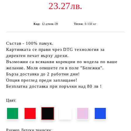
23.27лв.
Код:
12-дтник-39
Тегло:
0.150
кг
Състав - 100% памук.
Картинката се прави чрез DTG технология за
директен печат върху дрехи.
Възможни са всякакви корекции по модела по ваше
желание. Моля опишете ги в поле "Бележки".
Бърза доставка до 2 работни дни!
Опция преглед преди заплащане!
Безплатна доставка при поръчки над 80 лв !
Цвят:
Размер Детски тениски: