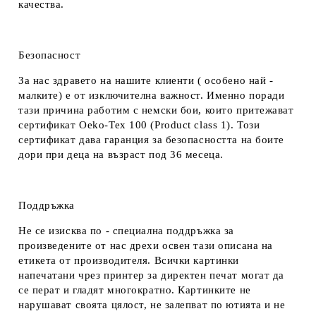
качества.
Безопасност
За нас здравето на нашите клиенти ( особено най -
малките) е от изключителна важност. Именно поради
тази причина работим с немски бои, които притежават
сертификат Oeko-Tex 100 (Product class 1). Този
сертификат дава гаранция за безопасността на боите
дори при деца на възраст под 36 месеца.
Поддръжка
Не се изисква по - специална поддръжка за
произведените от нас дрехи освен тази описана на
етикета от производителя. Всички картинки
напечатани чрез принтер за директен печат могат да
се перат и гладят многократно. Картинките не
нарушават своята цялост, не залепват по ютията и не