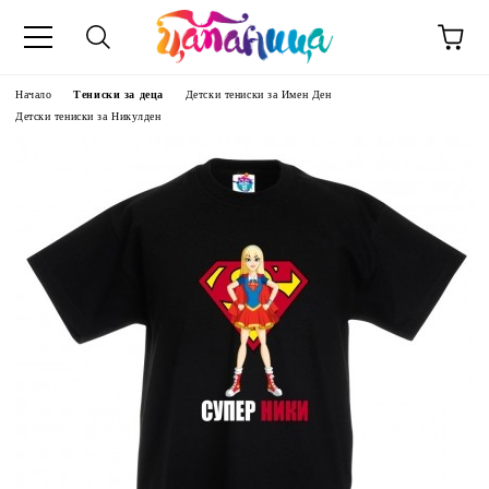
Начало
Тениски за деца
Детски тениски за Имен Ден
Детски тениски за Никулден