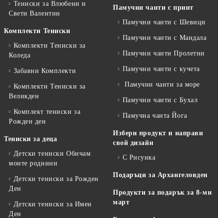
Тениски за Влюбени и
Памучни чанти с принт
Свети Валентин
Памучни чанти с Шевици
Комплекти Тениски
Памучни чанти с Мандала
Комплекти Тениски за
Памучни чанти Пролетни
Коледа
Памучни чанти с кучета
Забавни Комплекти
Памучни чанти за море
Комплекти Тениски за
Великден
Памучни чанти с Бухал
Комплект тениски за
Памучна чанта Йога
Рожден ден
Избери продукт и направи
Тениски за деца
свой дизайн
Детски тениски Обичам
С Рисунка
моите роднини
Подаръци за Архангеловден
Детски тениски за Рожден
Ден
Продукти за подарък за 8-ми
март
Детски тениски за Имен
Ден