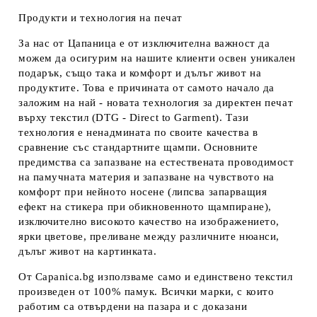
Продукти и технология на печат
За нас от Цапаница е от изключителна важност да
можем да осигурим на нашите клиенти освен уникален
подарък, също така и комфорт и дълъг живот на
продуктите. Това е причината от самото начало да
заложим на най - новата технология за директен печат
върху текстил (DTG - Direct to Garment). Тази
технология е ненадмината по своите качества в
сравнение със стандартните щампи. Основните
предимства са запазване на естествената проводимост
на памучната материя и запазване на чувството на
комфорт при нейното носене (липсва запарващия
ефект на стикера при обикновенното щампиране),
изключително високото качество на изображението,
ярки цветове, преливане между различните нюанси,
дълъг живот на картинката.
От Capanica.bg използваме само и единствено текстил
произведен от 100% памук. Всички марки, с които
работим са отвърдени на пазара и с доказани