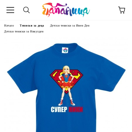
Начало
Тениски за деца
Детски тениски за Имен Ден
Детски тениски за Никулден