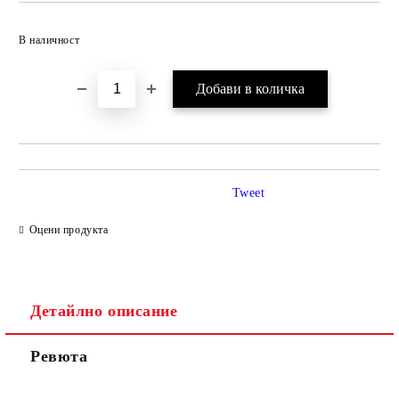
Добави в желани
В наличност
Tweet
Оцени продукта
Детайлно описание
Ревюта