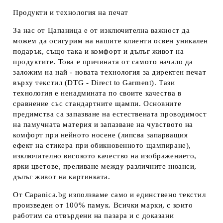
Продукти и технология на печат
За нас от Цапаница е от изключителна важност да
можем да осигурим на нашите клиенти освен уникален
подарък, също така и комфорт и дълъг живот на
продуктите. Това е причината от самото начало да
заложим на най - новата технология за директен печат
върху текстил (DTG - Direct to Garment). Тази
технология е ненадмината по своите качества в
сравнение със стандартните щампи. Основните
предимства са запазване на естествената проводимост
на памучната материя и запазване на чувството на
комфорт при нейното носене (липсва запарващия
ефект на стикера при обикновенното щампиране),
изключително високото качество на изображението,
ярки цветове, преливане между различните нюанси,
дълъг живот на картинката.
От Capanica.bg използваме само и единствено текстил
произведен от 100% памук. Всички марки, с които
работим са отвърдени на пазара и с доказани