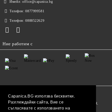
Имейл:
office@capanica.bg
Телефон:
0877999581
Телефон:
0888522629
Ние работим с
GDPR
Capanica.BG използва бисквитки.
Разглеждайки сайта, Вие се
Нашият онлайн магазин е 100% съобразен с GDPR.
съгласявате с използването на
Прочетете нашата политика