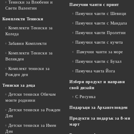
Тениски за Влюбени и
Памучни чанти с принт
Свети Валентин
Памучни чанти с Шевици
Комплекти Тениски
Памучни чанти с Мандала
Комплекти Тениски за
Памучни чанти Пролетни
Коледа
Памучни чанти с кучета
Забавни Комплекти
Памучни чанти за море
Комплекти Тениски за
Великден
Памучни чанти с Бухал
Комплект тениски за
Памучна чанта Йога
Рожден ден
Избери продукт и направи
Тениски за деца
свой дизайн
Детски тениски Обичам
С Рисунка
моите роднини
Подаръци за Архангеловден
Детски тениски за Рожден
Ден
Продукти за подарък за 8-ми
март
Детски тениски за Имен
Ден