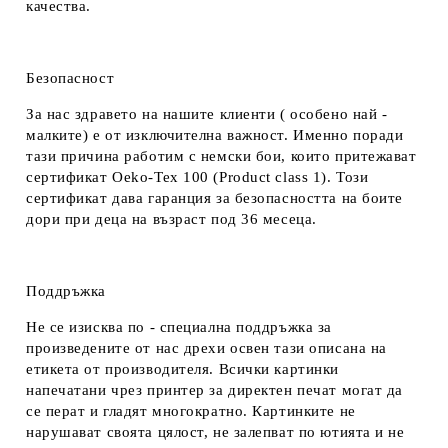
качества.
Безопасност
За нас здравето на нашите клиенти ( особено най -
малките) е от изключителна важност. Именно поради
тази причина работим с немски бои, които притежават
сертификат Oeko-Tex 100 (Product class 1). Този
сертификат дава гаранция за безопасността на боите
дори при деца на възраст под 36 месеца.
Поддръжка
Не се изисква по - специална поддръжка за
произведените от нас дрехи освен тази описана на
етикета от производителя. Всички картинки
напечатани чрез принтер за директен печат могат да
се перат и гладят многократно. Картинките не
нарушават своята цялост, не залепват по ютията и не