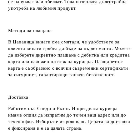
се напукват или обелват. Това позволява дълготрайна
употреба на любимия продукт.
Методи на плащане
В Цапаница винаги сме смятали, че удобството за
клиента винаги трябва да бъде на първо място. Можете
да изберете директно плащане с дебитна или кредитна
карта или наложен платеж на куриера. Плащането с
карта е съобразено с всички съвременни сертификати
за сигурност, гарантиращи вашата безопасност.
Доставка
Работим със Спиди и Еконт. И при двата куриера
имаме опция да изпратим до точен ваш адрес или до
техен офис. Изборът е изцяло ваш. Цената за доставка
е фиксирана и е за цялата страна.