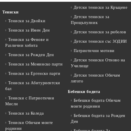
Детски тениски за Кръщене
Тениски
Детски тениски за
Тениски за Двойки
Прощъпулник
Тениски за Имен Ден
Детски тениски за риболов
Тениски за Фенове и
Детски тениски със ЗОДИИ
Различни хобита
Патриотични мотиви
Тениски за Рожден Ден
Детски тениски Отново на
Тениски за Mоминско парти
Училище
Тениски за Eргенско парти
Детски тениски Обичам
лятото
Тениски за Aбитуриентски
бал
Бебешки бодита
Тениски с Патриотични
Бебешки бодита Обичам
Мисли
моите роднини
Тениски за Коледа
Бебешки бодита за Рожден
Ден
Тениски Обичам моите
роднини
Бебешки бодита За