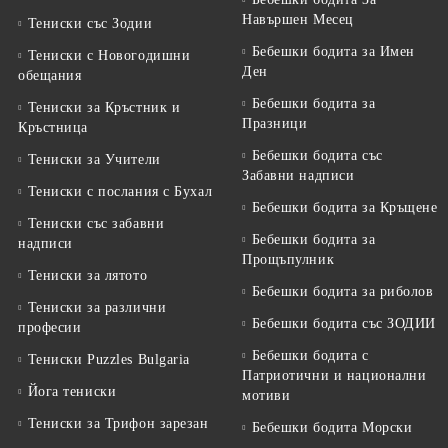
Навършен Месец
Тениски със Зодии
Бебешки бодита за Имен
Тениски с Новогодишни
Ден
обещания
Бебешки бодита за
Тениски за Кръстник и
Празници
Кръстница
Бебешки бодита със
Тениски за Учители
Забавни надписи
Тениски с послания с Бухал
Бебешки бодита за Кръщене
Тениски със забавни
Бебешки бодита за
надписи
Прощъпулник
Тениски за лятото
Бебешки бодита за риболов
Тениски за различни
Бебешки бодита със ЗОДИИ
професии
Бебешки бодита с
Тениски Puzzles Bulgaria
Патриотични и национални
Йога тениски
мотиви
Тениски за Трифон зарезан
Бебешки бодита Морски