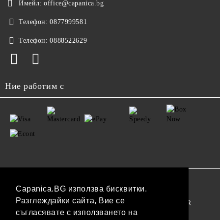
Имейл:
office@capanica.bg
Телефон:
0877999581
Телефон:
0888522629
Ние работим с
GDPR
Capanica.BG използва бисквитки.
Разглеждайки сайта, Вие се
Нашият онлайн магазин е 100% съобразен с GDPR.
съгласявате с използването на
Прочетете нашата политика