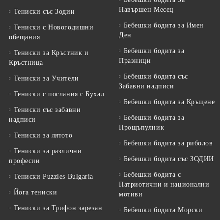
Навършен Месец
Тениски със Зодии
Бебешки бодита за Имен
Тениски с Новогодишни
Ден
обещания
Бебешки бодита за
Тениски за Кръстник и
Празници
Кръстница
Бебешки бодита със
Тениски за Учители
Забавни надписи
Тениски с послания с Бухал
Бебешки бодита за Кръщене
Тениски със забавни
Бебешки бодита за
надписи
Прощъпулник
Тениски за лятото
Бебешки бодита за риболов
Тениски за различни
Бебешки бодита със ЗОДИИ
професии
Бебешки бодита с
Тениски Puzzles Bulgaria
Патриотични и национални
Йога тениски
мотиви
Тениски за Трифон зарезан
Бебешки бодита Морски