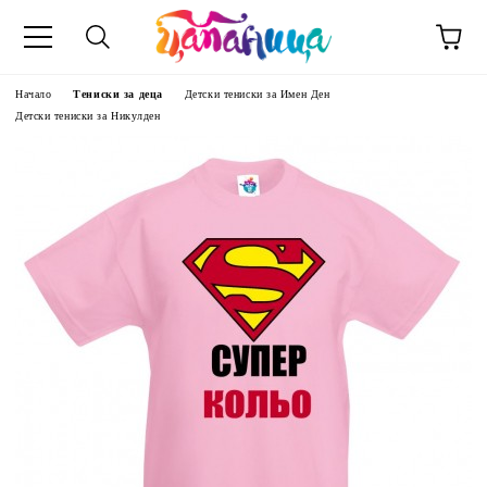
Начало
Тениски за деца
Детски тениски за Имен Ден
Детски тениски за Никулден