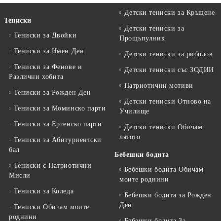
Детски тениски за Кръщене
Тениски
Детски тениски за
Тениски за Двойки
Прощъпулник
Тениски за Имен Ден
Детски тениски за риболов
Тениски за Фенове и
Детски тениски със ЗОДИИ
Различни хобита
Патриотични мотиви
Тениски за Рожден Ден
Детски тениски Отново на
Тениски за Mоминско парти
Училище
Тениски за Eргенско парти
Детски тениски Обичам
лятото
Тениски за Aбитуриентски
бал
Бебешки бодита
Тениски с Патриотични
Бебешки бодита Обичам
Мисли
моите роднини
Тениски за Коледа
Бебешки бодита за Рожден
Ден
Тениски Обичам моите
роднини
Бебешки бодита За