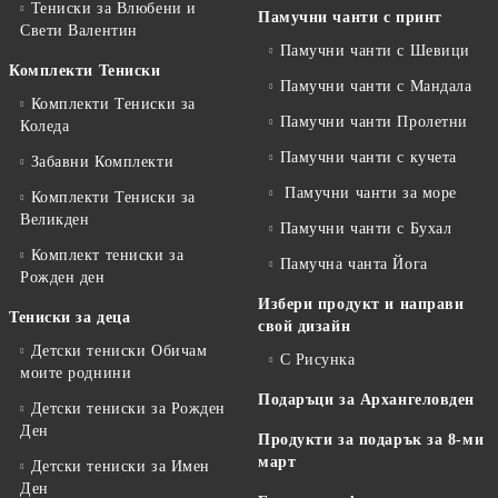
Тениски за Влюбени и
Памучни чанти с принт
Свети Валентин
Памучни чанти с Шевици
Комплекти Тениски
Памучни чанти с Мандала
Комплекти Тениски за
Памучни чанти Пролетни
Коледа
Памучни чанти с кучета
Забавни Комплекти
Памучни чанти за море
Комплекти Тениски за
Великден
Памучни чанти с Бухал
Комплект тениски за
Памучна чанта Йога
Рожден ден
Избери продукт и направи
Тениски за деца
свой дизайн
Детски тениски Обичам
С Рисунка
моите роднини
Подаръци за Архангеловден
Детски тениски за Рожден
Ден
Продукти за подарък за 8-ми
март
Детски тениски за Имен
Ден