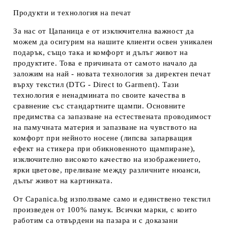
Продукти и технология на печат
За нас от Цапаница е от изключителна важност да
можем да осигурим на нашите клиенти освен уникален
подарък, също така и комфорт и дълъг живот на
продуктите. Това е причината от самото начало да
заложим на най - новата технология за директен печат
върху текстил (DTG - Direct to Garment). Тази
технология е ненадмината по своите качества в
сравнение със стандартните щампи. Основните
предимства са запазване на естествената проводимост
на памучната материя и запазване на чувството на
комфорт при нейното носене (липсва запарващия
ефект на стикера при обикновенното щампиране),
изключително високото качество на изображението,
ярки цветове, преливане между различните нюанси,
дълъг живот на картинката.
От Capanica.bg използваме само и единствено текстил
произведен от 100% памук. Всички марки, с които
работим са отвърдени на пазара и с доказани