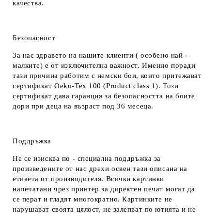
качества.
Безопасност
За нас здравето на нашите клиенти ( особено най -
малките) е от изключителна важност. Именно поради
тази причина работим с немски бои, които притежават
сертификат Oeko-Tex 100 (Product class 1). Този
сертификат дава гаранция за безопасността на боите
дори при деца на възраст под 36 месеца.
Поддръжка
Не се изисква по - специална поддръжка за
произведените от нас дрехи освен тази описана на
етикета от производителя. Всички картинки
напечатани чрез принтер за директен печат могат да
се перат и гладят многократно. Картинките не
нарушават своята цялост, не залепват по ютията и не