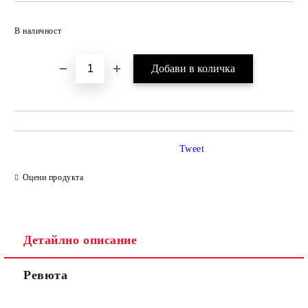
Добави в желани
В наличност
Tweet
Оцени продукта
Детайлно описание
Ревюта