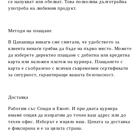
се напукват или обелват. Това позволява дълготрайна
употреба на любимия продукт.
Методи на плащане
В Цапаница винаги сме смятали, че удобството за
клиента винаги трябва да бъде на първо място. Можете
да изберете директно плащане с дебитна или кредитна
карта или наложен платеж на куриера. Плащането с
карта е съобразено с всички съвременни сертификати
за сигурност, гарантиращи вашата безопасност.
Доставка
Работим със Спиди и Еконт. И при двата куриера
имаме опция да изпратим до точен ваш адрес или до
техен офис. Изборът е изцяло ваш. Цената за доставка
е фиксирана и е за цялата страна.