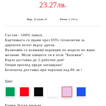
23.27лв.
Код:
10-дтник-54
Тегло:
0.150
кг
Състав - 100% памук.
Картинката се прави чрез DTG технология за
директен печат върху дрехи.
Възможни са всякакви корекции по модела по ваше
желание. Моля опишете ги в поле "Бележки".
Бърза доставка до 2 работни дни!
Опция преглед преди заплащане!
Безплатна доставка при поръчки над 80 лв !
Цвят:
Размер Детски тениски: