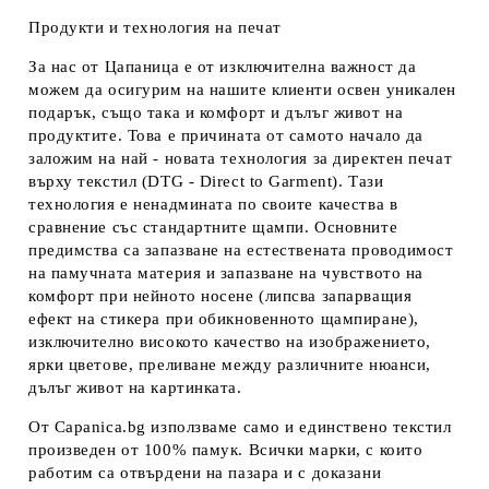
Продукти и технология на печат
За нас от Цапаница е от изключителна важност да
можем да осигурим на нашите клиенти освен уникален
подарък, също така и комфорт и дълъг живот на
продуктите. Това е причината от самото начало да
заложим на най - новата технология за директен печат
върху текстил (DTG - Direct to Garment). Тази
технология е ненадмината по своите качества в
сравнение със стандартните щампи. Основните
предимства са запазване на естествената проводимост
на памучната материя и запазване на чувството на
комфорт при нейното носене (липсва запарващия
ефект на стикера при обикновенното щампиране),
изключително високото качество на изображението,
ярки цветове, преливане между различните нюанси,
дълъг живот на картинката.
От Capanica.bg използваме само и единствено текстил
произведен от 100% памук. Всички марки, с които
работим са отвърдени на пазара и с доказани