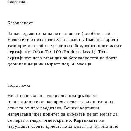
качества.
Безопасност
За нас здравето на нашите клиенти ( особено най -
малките) е от изключителна важност. Именно поради
тази причина работим с немски бои, които притежават
сертификат Oeko-Tex 100 (Product class 1). Този
сертификат дава гаранция за безопасността на боите
дори при деца на възраст под 36 месеца.
Поддръжка
Не се изисква по - специална поддръжка за
произведените от нас дрехи освен тази описана на
етикета от производителя. Всички картинки
напечатани чрез принтер за директен печат могат да
се перат и гладят многократно. Картинките не
нарушават своята цялост, не залепват по ютията и не