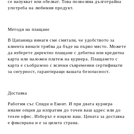
се напукват или обелват. Това позволява дълготрайна
употреба на любимия продукт.
Методи на плащане
В Цапаница винаги сме смятали, че удобството за
клиента винаги трябва да бъде на първо място. Можете
да изберете директно плащане с дебитна или кредитна
карта или наложен платеж на куриера. Плащането с
карта е съобразено с всички съвременни сертификати
за сигурност, гарантиращи вашата безопасност.
Доставка
Работим със Спиди и Еконт. И при двата куриера
имаме опция да изпратим до точен ваш адрес или до
техен офис. Изборът е изцяло ваш. Цената за доставка
е фиксирана и е за цялата страна.