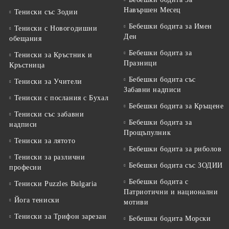
Навършен Месец
Тениски със Зодии
Бебешки бодита за Имен
Тениски с Новогодишни
Ден
обещания
Бебешки бодита за
Тениски за Кръстник и
Празници
Кръстница
Бебешки бодита със
Тениски за Учители
Забавни надписи
Тениски с послания с Бухал
Бебешки бодита за Кръщене
Тениски със забавни
Бебешки бодита за
надписи
Прощъпулник
Тениски за лятото
Бебешки бодита за риболов
Тениски за различни
Бебешки бодита със ЗОДИИ
професии
Бебешки бодита с
Тениски Puzzles Bulgaria
Патриотични и национални
Йога тениски
мотиви
Тениски за Трифон зарезан
Бебешки бодита Морски