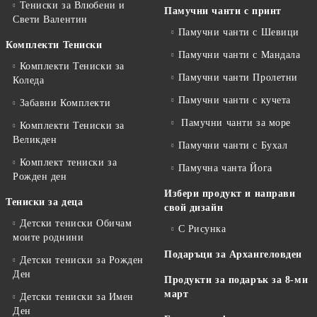
Тениски за Влюбени и
Памучни чанти с принт
Свети Валентин
Памучни чанти с Шевици
Комплекти Тениски
Памучни чанти с Мандала
Комплекти Тениски за
Памучни чанти Пролетни
Коледа
Памучни чанти с кучета
Забавни Комплекти
Памучни чанти за море
Комплекти Тениски за
Великден
Памучни чанти с Бухал
Комплект тениски за
Памучна чанта Йога
Рожден ден
Избери продукт и направи
Тениски за деца
свой дизайн
Детски тениски Обичам
С Рисунка
моите роднини
Подаръци за Архангеловден
Детски тениски за Рожден
Ден
Продукти за подарък за 8-ми
март
Детски тениски за Имен
Ден