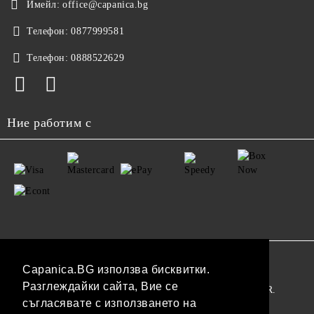
Имейл:
office@capanica.bg
Телефон:
0877999581
Телефон:
0888522629
Ние работим с
GDPR
Capanica.BG използва бисквитки.
Разглеждайки сайта, Вие се
Нашият онлайн магазин е 100% съобразен с GDPR.
съгласявате с използването на
Прочетете нашата политика