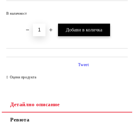
Добави в желани
В наличност
Tweet
Оцени продукта
Детайлно описание
Ревюта