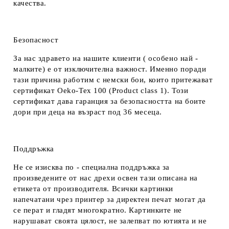
качества.
Безопасност
За нас здравето на нашите клиенти ( особено най -
малките) е от изключителна важност. Именно поради
тази причина работим с немски бои, които притежават
сертификат Oeko-Tex 100 (Product class 1). Този
сертификат дава гаранция за безопасността на боите
дори при деца на възраст под 36 месеца.
Поддръжка
Не се изисква по - специална поддръжка за
произведените от нас дрехи освен тази описана на
етикета от производителя. Всички картинки
напечатани чрез принтер за директен печат могат да
се перат и гладят многократно. Картинките не
нарушават своята цялост, не залепват по ютията и не