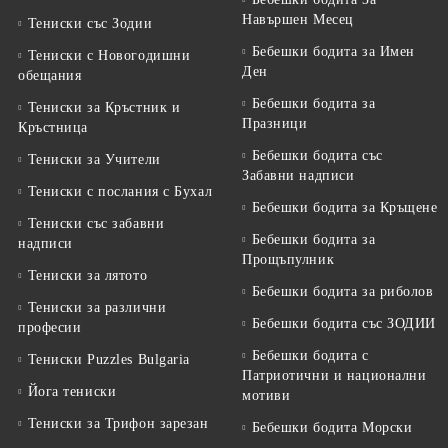
Навършен Месец
Тениски със Зодии
Бебешки бодита за Имен
Тениски с Новогодишни
Ден
обещания
Бебешки бодита за
Тениски за Кръстник и
Празници
Кръстница
Бебешки бодита със
Тениски за Учители
Забавни надписи
Тениски с послания с Бухал
Бебешки бодита за Кръщене
Тениски със забавни
Бебешки бодита за
надписи
Прощъпулник
Тениски за лятото
Бебешки бодита за риболов
Тениски за различни
Бебешки бодита със ЗОДИИ
професии
Бебешки бодита с
Тениски Puzzles Bulgaria
Патриотични и национални
Йога тениски
мотиви
Тениски за Трифон зарезан
Бебешки бодита Морски