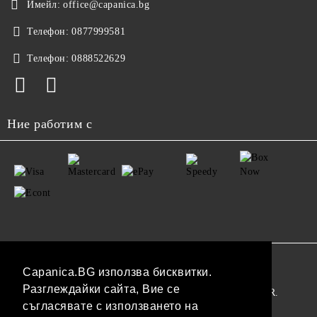
Имейл:
office@capanica.bg
Телефон:
0877999581
Телефон:
0888522629
Ние работим с
GDPR
Capanica.BG използва бисквитки.
Разглеждайки сайта, Вие се
Нашият онлайн магазин е 100% съобразен с GDPR.
съгласявате с използването на
Прочетете нашата политика