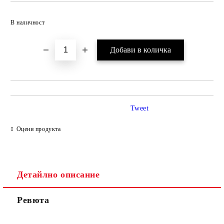
Добави в желани
В наличност
Tweet
Оцени продукта
Детайлно описание
Ревюта