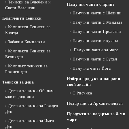
Тениски за Влюбени и
Памучни чанти с принт
Свети Валентин
Памучни чанти с Шевици
Комплекти Тениски
Памучни чанти с Мандала
Комплекти Тениски за
Памучни чанти Пролетни
Коледа
Памучни чанти с кучета
Забавни Комплекти
Памучни чанти за море
Комплекти Тениски за
Великден
Памучни чанти с Бухал
Комплект тениски за
Памучна чанта Йога
Рожден ден
Избери продукт и направи
Тениски за деца
свой дизайн
Детски тениски Обичам
С Рисунка
моите роднини
Подаръци за Архангеловден
Детски тениски за Рожден
Ден
Продукти за подарък за 8-ми
март
Детски тениски за Имен
Ден