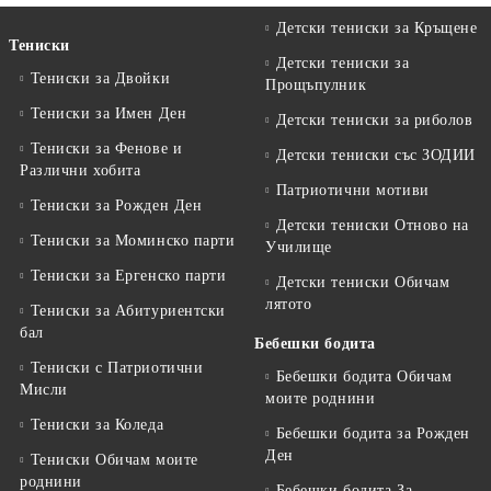
Детски тениски за Кръщене
Тениски
Детски тениски за
Тениски за Двойки
Прощъпулник
Тениски за Имен Ден
Детски тениски за риболов
Тениски за Фенове и
Детски тениски със ЗОДИИ
Различни хобита
Патриотични мотиви
Тениски за Рожден Ден
Детски тениски Отново на
Тениски за Mоминско парти
Училище
Тениски за Eргенско парти
Детски тениски Обичам
лятото
Тениски за Aбитуриентски
бал
Бебешки бодита
Тениски с Патриотични
Бебешки бодита Обичам
Мисли
моите роднини
Тениски за Коледа
Бебешки бодита за Рожден
Ден
Тениски Обичам моите
роднини
Бебешки бодита За