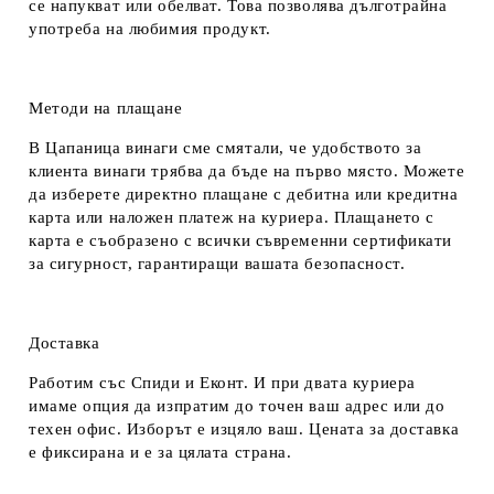
се напукват или обелват. Това позволява дълготрайна
употреба на любимия продукт.
Методи на плащане
В Цапаница винаги сме смятали, че удобството за
клиента винаги трябва да бъде на първо място. Можете
да изберете директно плащане с дебитна или кредитна
карта или наложен платеж на куриера. Плащането с
карта е съобразено с всички съвременни сертификати
за сигурност, гарантиращи вашата безопасност.
Доставка
Работим със Спиди и Еконт. И при двата куриера
имаме опция да изпратим до точен ваш адрес или до
техен офис. Изборът е изцяло ваш. Цената за доставка
е фиксирана и е за цялата страна.