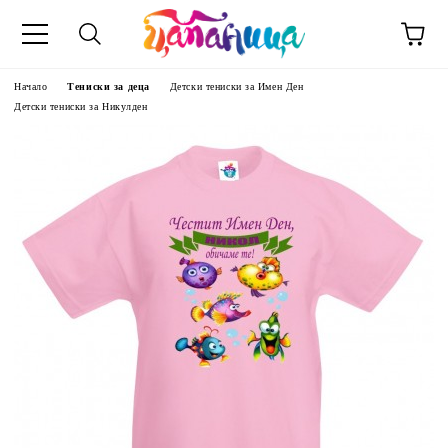
Начало
Тениски за деца
Детски тениски за Имен Ден
Детски тениски за Никулден