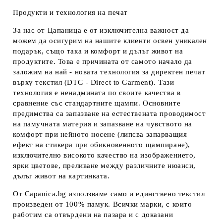
Продукти и технология на печат
За нас от Цапаница е от изключителна важност да
можем да осигурим на нашите клиенти освен уникален
подарък, също така и комфорт и дълъг живот на
продуктите. Това е причината от самото начало да
заложим на най - новата технология за директен печат
върху текстил (DTG - Direct to Garment). Тази
технология е ненадмината по своите качества в
сравнение със стандартните щампи. Основните
предимства са запазване на естествената проводимост
на памучната материя и запазване на чувството на
комфорт при нейното носене (липсва запарващия
ефект на стикера при обикновенното щампиране),
изключително високото качество на изображението,
ярки цветове, преливане между различните нюанси,
дълъг живот на картинката.
От Capanica.bg използваме само и единствено текстил
произведен от 100% памук. Всички марки, с които
работим са отвърдени на пазара и с доказани