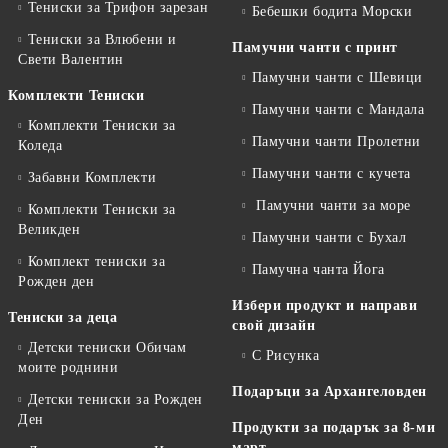
Тениски за Трифон зарезан
Бебешки бодита Морски
Тениски за Влюбени и
Памучни чанти с принт
Свети Валентин
Памучни чанти с Шевици
Комплекти Тениски
Памучни чанти с Мандала
Комплекти Тениски за
Памучни чанти Пролетни
Коледа
Памучни чанти с кучета
Забавни Комплекти
Памучни чанти за море
Комплекти Тениски за
Великден
Памучни чанти с Бухал
Комплект тениски за
Памучна чанта Йога
Рожден ден
Избери продукт и направи
Тениски за деца
свой дизайн
Детски тениски Обичам
С Рисунка
моите роднини
Подаръци за Архангеловден
Детски тениски за Рожден
Ден
Продукти за подарък за 8-ми
март