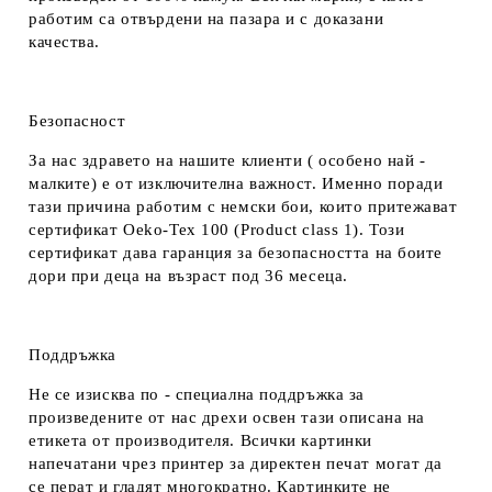
работим са отвърдени на пазара и с доказани
качества.
Безопасност
За нас здравето на нашите клиенти ( особено най -
малките) е от изключителна важност. Именно поради
тази причина работим с немски бои, които притежават
сертификат Oeko-Tex 100 (Product class 1). Този
сертификат дава гаранция за безопасността на боите
дори при деца на възраст под 36 месеца.
Поддръжка
Не се изисква по - специална поддръжка за
произведените от нас дрехи освен тази описана на
етикета от производителя. Всички картинки
напечатани чрез принтер за директен печат могат да
се перат и гладят многократно. Картинките не