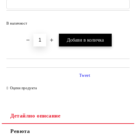
Добави в желани
В наличност
Tweet
Оцени продукта
Детайлно описание
Ревюта