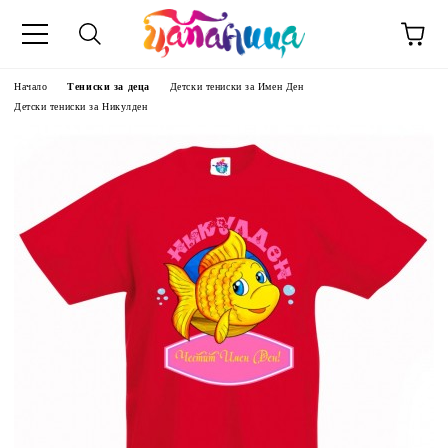
Начало
Тениски за деца
Детски тениски за Имен Ден
Детски тениски за Никулден