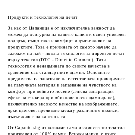
Продукти и технология на печат
За нас от Цапаница е от изключителна важност да
можем да осигурим на нашите клиенти освен уникален
подарък, също така и комфорт и дълъг живот на
продуктите. Това е причината от самото начало да
заложим на най - новата технология за директен печат
върху текстил (DTG - Direct to Garment). Тази
технология е ненадмината по своите качества в
сравнение със стандартните щампи. Основните
предимства са запазване на естествената проводимост
на памучната материя и запазване на чувството на
комфорт при нейното носене (липсва запарващия
ефект на стикера при обикновенното щампиране),
изключително високото качество на изображението,
ярки цветове, преливане между различните нюанси,
дълъг живот на картинката.
От Capanica.bg използваме само и единствено текстил
произведен от 100% памук. Всички марки, с които