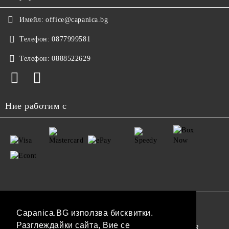
Имейл:
office@capanica.bg
Телефон:
0877999581
Телефон:
0888522629
Ние работим с
GDPR
Capanica.BG използва бисквитки.
Разглеждайки сайта, Вие се
Нашият онлайн магазин е 100% съобразен с GDPR.