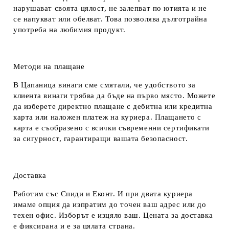
нарушават своята цялост, не залепват по ютията и не
се напукват или обелват. Това позволява дълготрайна
употреба на любимия продукт.
Методи на плащане
В Цапаница винаги сме смятали, че удобството за
клиента винаги трябва да бъде на първо място. Можете
да изберете директно плащане с дебитна или кредитна
карта или наложен платеж на куриера. Плащането с
карта е съобразено с всички съвременни сертификати
за сигурност, гарантиращи вашата безопасност.
Доставка
Работим със Спиди и Еконт. И при двата куриера
имаме опция да изпратим до точен ваш адрес или до
техен офис. Изборът е изцяло ваш. Цената за доставка
е фиксирана и е за цялата страна.