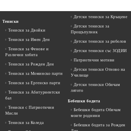
Детски тениски за Кръщене
Тениски
Детски тениски за
Тениски за Двойки
Прощъпулник
Тениски за Имен Ден
Детски тениски за риболов
Тениски за Фенове и
Детски тениски със ЗОДИИ
Различни хобита
Патриотични мотиви
Тениски за Рожден Ден
Детски тениски Отново на
Тениски за Mоминско парти
Училище
Тениски за Eргенско парти
Детски тениски Обичам
лятото
Тениски за Aбитуриентски
бал
Бебешки бодита
Тениски с Патриотични
Бебешки бодита Обичам
Мисли
моите роднини
Тениски за Коледа
Бебешки бодита за Рожден
Ден