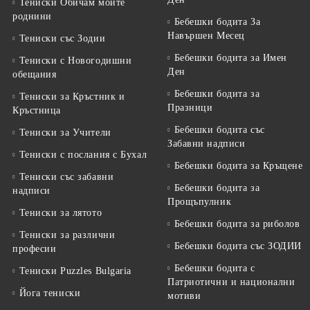
Тениски Обичам моите
роднини
Бебешки бодита За
Навършен Месец
Тениски със Зодии
Бебешки бодита за Имен
Тениски с Новогодишни
Ден
обещания
Бебешки бодита за
Тениски за Кръстник и
Празници
Кръстница
Бебешки бодита със
Тениски за Учители
Забавни надписи
Тениски с послания с Бухал
Бебешки бодита за Кръщене
Тениски със забавни
Бебешки бодита за
надписи
Прощъпулник
Тениски за лятото
Бебешки бодита за риболов
Тениски за различни
Бебешки бодита със ЗОДИИ
професии
Бебешки бодита с
Тениски Puzzles Bulgaria
Патриотични и национални
Йога тениски
мотиви