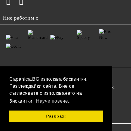
Ние работим с
GDPR
Capanica.BG използва бисквитки.
Разглеждайки сайта, Вие се
Нашият онлайн магазин е 100% съобразен с GDPR.
съгласявате с използването на
Прочетете нашата политика
бисквитки.
Научи повече...
Моите лични данни
Разбрах!
Онлайн магазин от SELITON