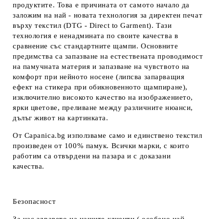
продуктите. Това е причината от самото начало да
заложим на най - новата технология за директен печат
върху текстил (DTG - Direct to Garment). Тази
технология е ненадмината по своите качества в
сравнение със стандартните щампи. Основните
предимства са запазване на естествената проводимост
на памучната материя и запазване на чувството на
комфорт при нейното носене (липсва запарващия
ефект на стикера при обикновенното щампиране),
изключително високото качество на изображението,
ярки цветове, преливане между различните нюанси,
дълъг живот на картинката.
От Capanica.bg използваме само и единствено текстил
произведен от 100% памук. Всички марки, с които
работим са отвърдени на пазара и с доказани
качества.
Безопасност