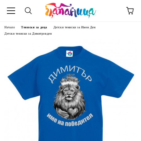
Начало
Тениски за деца
Детски тениски за Имен Ден
Детски тениски за Димитровден