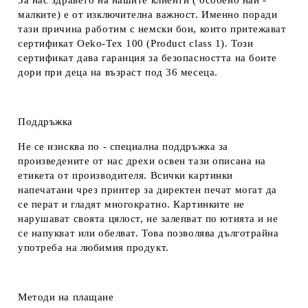
За нас здравето на нашите клиенти ( особено най -
малките) е от изключителна важност. Именно поради
тази причина работим с немски бои, които притежават
сертификат Oeko-Tex 100 (Product class 1). Този
сертификат дава гаранция за безопасността на боите
дори при деца на възраст под 36 месеца.
Поддръжка
Не се изисква по - специална поддръжка за
произведените от нас дрехи освен тази описана на
етикета от производителя. Всички картинки
напечатани чрез принтер за директен печат могат да
се перат и гладят многократно. Картинките не
нарушават своята цялост, не залепват по ютията и не
се напукват или обелват. Това позволява дълготрайна
употреба на любимия продукт.
Методи на плащане