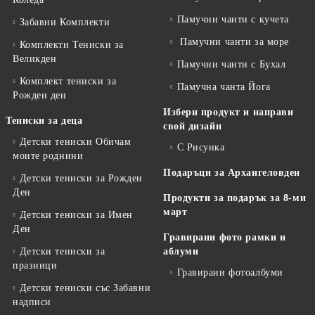
Памучни чанти с кучета
Забавни Комплекти
Памучни чанти за море
Комплекти Тениски за
Великден
Памучни чанти с Бухал
Комплект тениски за
Памучна чанта Йога
Рожден ден
Избери продукт и направи
Тениски за деца
свой дизайн
Детски тениски Обичам
С Рисунка
моите роднини
Подаръци за Архангеловден
Детски тениски за Рожден
Ден
Продукти за подарък за 8-ми
март
Детски тениски за Имен
Ден
Гравирани фото рамки и
Детски тениски за
аблуми
празници
Гравирани фотоалбуми
Детски тениски със Забавни
надписи