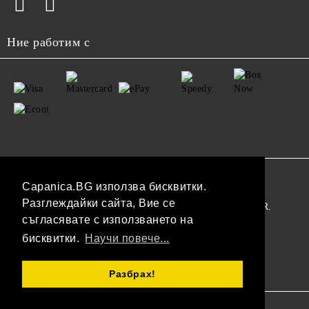
Ние работим с
GDPR
Capanica.BG използва бисквитки.
Разглеждайки сайта, Вие се
Нашият онлайн магазин е 100% съобразен с GDPR.
съгласявате с използването на
Прочетете нашата политика
бисквитки.
Научи повече...
Моите лични данни
Разбрах!
Онлайн магазин от SELITON