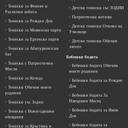
Тениски за Фенове и
Детски тениски със ЗОДИИ
Различни хобита
Патриотични мотиви
Тениски за Рожден Ден
Детски тениски Отново на
Тениски за Mоминско парти
Училище
Тениски за Eргенско парти
Детски тениски Обичам
лятото
Тениски за Aбитуриентски
бал
Бебешки бодита
Тениски с Патриотични
Бебешки бодита Обичам
Мисли
моите роднини
Тениски за Коледа
Бебешки бодита за Рожден
Ден
Тениски Обичам моите
роднини
Бебешки бодита За
Навършен Месец
Тениски със Зодии
Бебешки бодита за Имен
Тениски с Новогодишни
Ден
обещания
Бебешки бодита за
Тениски за Кръстник и