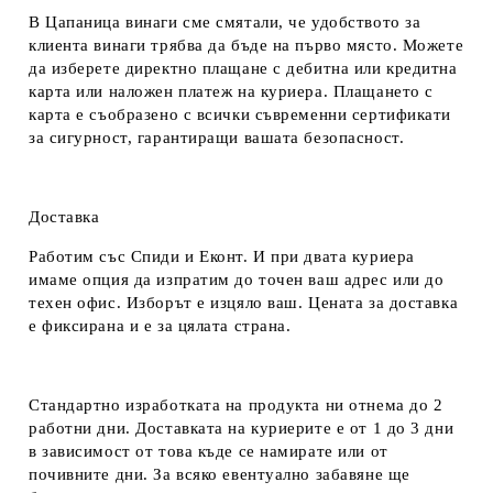
В Цапаница винаги сме смятали, че удобството за
клиента винаги трябва да бъде на първо място. Можете
да изберете директно плащане с дебитна или кредитна
карта или наложен платеж на куриера. Плащането с
карта е съобразено с всички съвременни сертификати
за сигурност, гарантиращи вашата безопасност.
Доставка
Работим със Спиди и Еконт. И при двата куриера
имаме опция да изпратим до точен ваш адрес или до
техен офис. Изборът е изцяло ваш. Цената за доставка
е фиксирана и е за цялата страна.
Стандартно изработката на продукта ни отнема до 2
работни дни. Доставката на куриерите е от 1 до 3 дни
в зависимост от това къде се намирате или от
почивните дни. За всяко евентуално забавяне ще