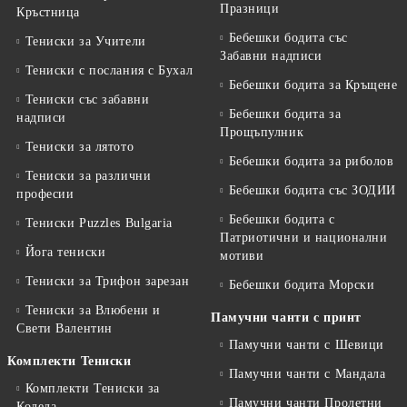
Празници
Кръстница
Бебешки бодита със
Тениски за Учители
Забавни надписи
Тениски с послания с Бухал
Бебешки бодита за Кръщене
Тениски със забавни
Бебешки бодита за
надписи
Прощъпулник
Тениски за лятото
Бебешки бодита за риболов
Тениски за различни
Бебешки бодита със ЗОДИИ
професии
Бебешки бодита с
Тениски Puzzles Bulgaria
Патриотични и национални
Йога тениски
мотиви
Тениски за Трифон зарезан
Бебешки бодита Морски
Тениски за Влюбени и
Памучни чанти с принт
Свети Валентин
Памучни чанти с Шевици
Комплекти Тениски
Памучни чанти с Мандала
Комплекти Тениски за
Памучни чанти Пролетни
Коледа