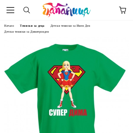
Начало
Тениски за деца
Детски тениски за Имен Ден
Детски тениски за Димитровден