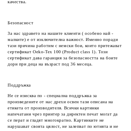
качества.
Безопасност
За нас здравето на нашите клиенти ( особено най -
малките) е от изключителна важност. Именно поради
тази причина работим с немски бои, които притежават
сертификат Oeko-Tex 100 (Product class 1). Този
сертификат дава гаранция за безопасността на боите
дори при деца на възраст под 36 месеца.
Поддръжка
Не се изисква по - специална поддръжка за
произведените от нас дрехи освен тази описана на
етикета от производителя. Всички картинки
напечатани чрез принтер за директен печат могат да
се перат и гладят многократно. Картинките не
нарушават своята цялост, не залепват по ютията и не