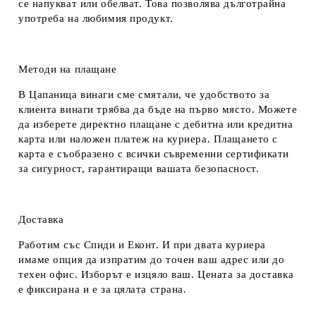
се напукват или обелват. Това позволява дълготрайна
употреба на любимия продукт.
Методи на плащане
В Цапаница винаги сме смятали, че удобството за
клиента винаги трябва да бъде на първо място. Можете
да изберете директно плащане с дебитна или кредитна
карта или наложен платеж на куриера. Плащането с
карта е съобразено с всички съвременни сертификати
за сигурност, гарантиращи вашата безопасност.
Доставка
Работим със Спиди и Еконт. И при двата куриера
имаме опция да изпратим до точен ваш адрес или до
техен офис. Изборът е изцяло ваш. Цената за доставка
е фиксирана и е за цялата страна.