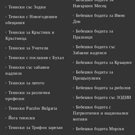
Навършен Месец
Тениски със Зодии
Бебешки бодита за Имен
Тениски с Новогодишни
Ден
обещания
Бебешки бодита за
Тениски за Кръстник и
Празници
Кръстница
Бебешки бодита със
Тениски за Учители
Забавни надписи
Тениски с послания с Бухал
Бебешки бодита за Кръщене
Тениски със забавни
Бебешки бодита за
надписи
Прощъпулник
Тениски за лятото
Бебешки бодита за риболов
Тениски за различни
Бебешки бодита със ЗОДИИ
професии
Бебешки бодита с
Тениски Puzzles Bulgaria
Патриотични и национални
Йога тениски
мотиви
Тениски за Трифон зарезан
Бебешки бодита Морски