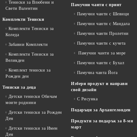
Тениски за Влюбени и
Памучни чанти с принт
Свети Валентин
Памучни чанти с Шевици
Комплекти Тениски
Памучни чанти с Мандала
Комплекти Тениски за
Памучни чанти Пролетни
Коледа
Памучни чанти с кучета
Забавни Комплекти
Памучни чанти за море
Комплекти Тениски за
Великден
Памучни чанти с Бухал
Комплект тениски за
Памучна чанта Йога
Рожден ден
Избери продукт и направи
Тениски за деца
свой дизайн
Детски тениски Обичам
С Рисунка
моите роднини
Подаръци за Архангеловден
Детски тениски за Рожден
Ден
Продукти за подарък за 8-ми
март
Детски тениски за Имен
Ден