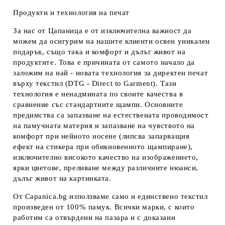
Продукти и технология на печат
За нас от Цапаница е от изключителна важност да
можем да осигурим на нашите клиенти освен уникален
подарък, също така и комфорт и дълъг живот на
продуктите. Това е причината от самото начало да
заложим на най - новата технология за директен печат
върху текстил (DTG - Direct to Garment). Тази
технология е ненадмината по своите качества в
сравнение със стандартните щампи. Основните
предимства са запазване на естествената проводимост
на памучната материя и запазване на чувството на
комфорт при нейното носене (липсва запарващия
ефект на стикера при обикновенното щампиране),
изключително високото качество на изображението,
ярки цветове, преливане между различните нюанси,
дълъг живот на картинката.
От Capanica.bg използваме само и единствено текстил
произведен от 100% памук. Всички марки, с които
работим са отвърдени на пазара и с доказани