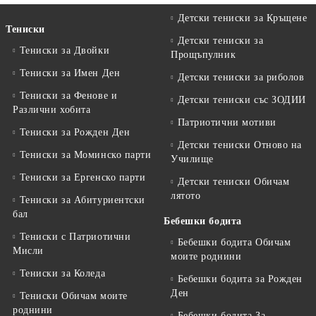
Детски тениски за Кръщене
Тениски
Детски тениски за
Тениски за Двойки
Прощъпулник
Тениски за Имен Ден
Детски тениски за риболов
Тениски за Фенове и
Детски тениски със ЗОДИИ
Различни хобита
Патриотични мотиви
Тениски за Рожден Ден
Детски тениски Отново на
Тениски за Mоминско парти
Училище
Тениски за Eргенско парти
Детски тениски Обичам
лятото
Тениски за Aбитуриентски
бал
Бебешки бодита
Тениски с Патриотични
Бебешки бодита Обичам
Мисли
моите роднини
Тениски за Коледа
Бебешки бодита за Рожден
Ден
Тениски Обичам моите
роднини
Бебешки бодита За