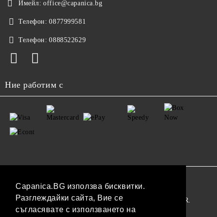
Имейл:
office@capanica.bg
Телефон:
0877999581
Телефон:
0888522629
Ние работим с
GDPR
Capanica.BG използва бисквитки.
Разглеждайки сайта, Вие се
Нашият онлайн магазин е 100% съобразен с GDPR.
съгласявате с използването на
Прочетете нашата политика