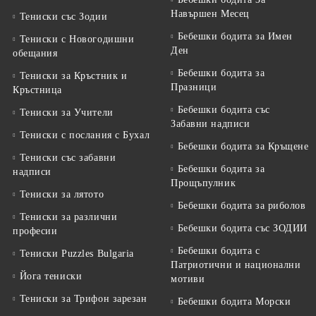
Навършен Месец
Тениски със Зодии
Бебешки бодита за Имен
Тениски с Новогодишни
Ден
обещания
Бебешки бодита за
Тениски за Кръстник и
Празници
Кръстница
Бебешки бодита със
Тениски за Учители
Забавни надписи
Тениски с послания с Бухал
Бебешки бодита за Кръщене
Тениски със забавни
Бебешки бодита за
надписи
Прощъпулник
Тениски за лятото
Бебешки бодита за риболов
Тениски за различни
Бебешки бодита със ЗОДИИ
професии
Бебешки бодита с
Тениски Puzzles Bulgaria
Патриотични и национални
Йога тениски
мотиви
Тениски за Трифон зарезан
Бебешки бодита Морски