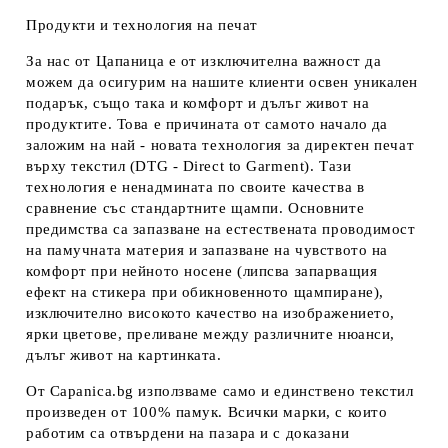
Продукти и технология на печат
За нас от Цапаница е от изключителна важност да
можем да осигурим на нашите клиенти освен уникален
подарък, също така и комфорт и дълъг живот на
продуктите. Това е причината от самото начало да
заложим на най - новата технология за директен печат
върху текстил (DTG - Direct to Garment). Тази
технология е ненадмината по своите качества в
сравнение със стандартните щампи. Основните
предимства са запазване на естествената проводимост
на памучната материя и запазване на чувството на
комфорт при нейното носене (липсва запарващия
ефект на стикера при обикновенното щампиране),
изключително високото качество на изображението,
ярки цветове, преливане между различните нюанси,
дълъг живот на картинката.
От Capanica.bg използваме само и единствено текстил
произведен от 100% памук. Всички марки, с които
работим са отвърдени на пазара и с доказани