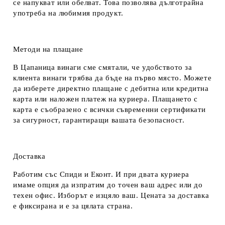
се напукват или обелват. Това позволява дълготрайна
употреба на любимия продукт.
Методи на плащане
В Цапаница винаги сме смятали, че удобството за
клиента винаги трябва да бъде на първо място. Можете
да изберете директно плащане с дебитна или кредитна
карта или наложен платеж на куриера. Плащането с
карта е съобразено с всички съвременни сертификати
за сигурност, гарантиращи вашата безопасност.
Доставка
Работим със Спиди и Еконт. И при двата куриера
имаме опция да изпратим до точен ваш адрес или до
техен офис. Изборът е изцяло ваш. Цената за доставка
е фиксирана и е за цялата страна.