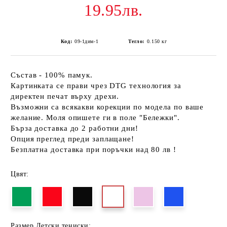
19.95лв.
Код:
09-1дим-1
Тегло:
0.150
кг
Състав - 100% памук.
Картинката се прави чрез DTG технология за
директен печат върху дрехи.
Възможни са всякакви корекции по модела по ваше
желание. Моля опишете ги в поле "Бележки".
Бърза доставка до 2 работни дни!
Опция преглед преди заплащане!
Безплатна доставка при поръчки над 80 лв !
Цвят:
Размер Детски тениски: