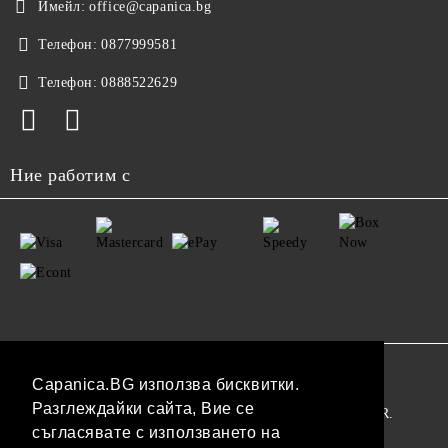
Имейл:
office@capanica.bg
Телефон:
0877999581
Телефон:
0888522629
Ние работим с
GDPR
Capanica.BG използва бисквитки.
Разглеждайки сайта, Вие се
Нашият онлайн магазин е 100% съобразен с GDPR.
съгласявате с използването на
Прочетете нашата политика