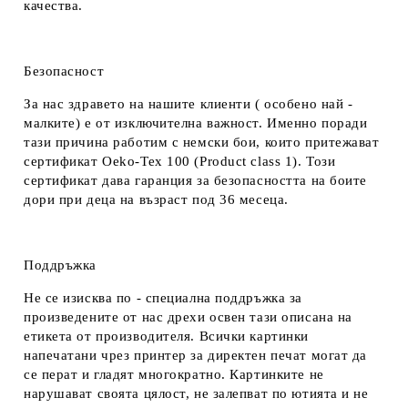
качества.
Безопасност
За нас здравето на нашите клиенти ( особено най -
малките) е от изключителна важност. Именно поради
тази причина работим с немски бои, които притежават
сертификат Oeko-Tex 100 (Product class 1). Този
сертификат дава гаранция за безопасността на боите
дори при деца на възраст под 36 месеца.
Поддръжка
Не се изисква по - специална поддръжка за
произведените от нас дрехи освен тази описана на
етикета от производителя. Всички картинки
напечатани чрез принтер за директен печат могат да
се перат и гладят многократно. Картинките не
нарушават своята цялост, не залепват по ютията и не