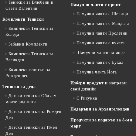
Тениски за Влюбени и
Памучни чанти с принт
Свети Валентин
Памучни чанти с Шевици
Комплекти Тениски
Памучни чанти с Мандала
Комплекти Тениски за
Памучни чанти Пролетни
Коледа
Памучни чанти с кучета
Забавни Комплекти
Памучни чанти за море
Комплекти Тениски за
Великден
Памучни чанти с Бухал
Комплект тениски за
Памучна чанта Йога
Рожден ден
Избери продукт и направи
Тениски за деца
свой дизайн
Детски тениски Обичам
С Рисунка
моите роднини
Подаръци за Архангеловден
Детски тениски за Рожден
Ден
Продукти за подарък за 8-ми
март
Детски тениски за Имен
Ден