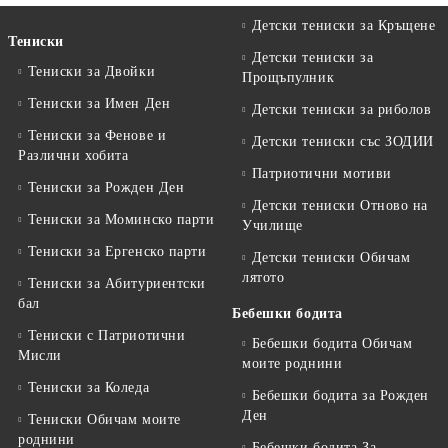
Детски тениски за Кръщене
Тениски
Детски тениски за
Тениски за Двойки
Прощъпулник
Тениски за Имен Ден
Детски тениски за риболов
Тениски за Фенове и
Детски тениски със ЗОДИИ
Различни хобита
Патриотични мотиви
Тениски за Рожден Ден
Детски тениски Отново на
Тениски за Mоминско парти
Училище
Тениски за Eргенско парти
Детски тениски Обичам
лятото
Тениски за Aбитуриентски
бал
Бебешки бодита
Тениски с Патриотични
Бебешки бодита Обичам
Мисли
моите роднини
Тениски за Коледа
Бебешки бодита за Рожден
Ден
Тениски Обичам моите
роднини
Бебешки бодита За