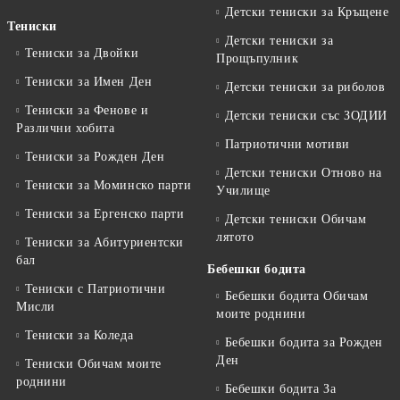
Детски тениски за Кръщене
Тениски
Детски тениски за
Тениски за Двойки
Прощъпулник
Тениски за Имен Ден
Детски тениски за риболов
Тениски за Фенове и
Детски тениски със ЗОДИИ
Различни хобита
Патриотични мотиви
Тениски за Рожден Ден
Детски тениски Отново на
Тениски за Mоминско парти
Училище
Тениски за Eргенско парти
Детски тениски Обичам
лятото
Тениски за Aбитуриентски
бал
Бебешки бодита
Тениски с Патриотични
Бебешки бодита Обичам
Мисли
моите роднини
Тениски за Коледа
Бебешки бодита за Рожден
Ден
Тениски Обичам моите
роднини
Бебешки бодита За