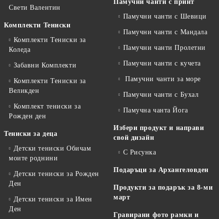
Памучни чанти с принт
Свети Валентин
Памучни чанти с Шевици
Комплекти Тениски
Памучни чанти с Мандала
Комплекти Тениски за
Памучни чанти Пролетни
Коледа
Памучни чанти с кучета
Забавни Комплекти
Памучни чанти за море
Комплекти Тениски за
Великден
Памучни чанти с Бухал
Комплект тениски за
Памучна чанта Йога
Рожден ден
Избери продукт и направи
Тениски за деца
свой дизайн
Детски тениски Обичам
С Рисунка
моите роднини
Подаръци за Архангеловден
Детски тениски за Рожден
Ден
Продукти за подарък за 8-ми
март
Детски тениски за Имен
Ден
Гравирани фото рамки и