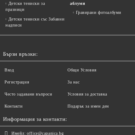
Детски тениски за
аблуми
празници
Гравирани фотоалбуми
Детски тениски със Забавни
надписи
Бързи връзки:
Вход
Общи Условия
Регистрация
За нас
Често задавани въпроси
Условия за доставка
Контакти
Подарък за имен ден
Информация за контакти:
Имейл:
office@capanica.bg