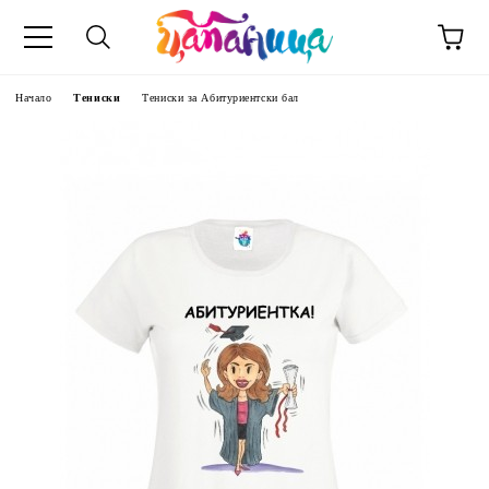
Начало
Тениски
Тениски за Aбитуриентски бал