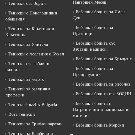
Навършен Месец
Тениски със Зодии
Бебешки бодита за Имен
Тениски с Новогодишни
Ден
обещания
Бебешки бодита за
Тениски за Кръстник и
Празници
Кръстница
Бебешки бодита със
Тениски за Учители
Забавни надписи
Тениски с послания с Бухал
Бебешки бодита за Кръщене
Тениски със забавни
Бебешки бодита за
надписи
Прощъпулник
Тениски за лятото
Бебешки бодита за риболов
Тениски за различни
Бебешки бодита със ЗОДИИ
професии
Бебешки бодита с
Тениски Puzzles Bulgaria
Патриотични и национални
Йога тениски
мотиви
Тениски за Трифон зарезан
Бебешки бодита Морски
Тениски за Влюбени и