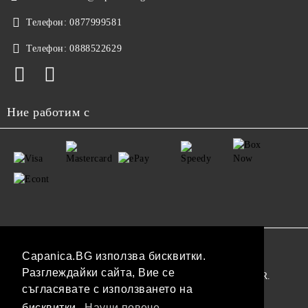
Телефон:
0877999581
Телефон:
0888522629
Ние работим с
GDPR
Capanica.BG използва бисквитки.
Разглеждайки сайта, Вие се
Нашият онлайн магазин е 100% съобразен с GDPR.
съгласявате с използването на
Прочетете нашата политика
бисквитки.
Научи повече...