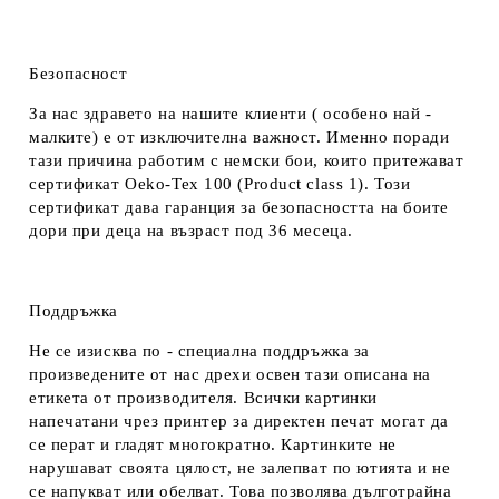
Безопасност
За нас здравето на нашите клиенти ( особено най -
малките) е от изключителна важност. Именно поради
тази причина работим с немски бои, които притежават
сертификат Oeko-Tex 100 (Product class 1). Този
сертификат дава гаранция за безопасността на боите
дори при деца на възраст под 36 месеца.
Поддръжка
Не се изисква по - специална поддръжка за
произведените от нас дрехи освен тази описана на
етикета от производителя. Всички картинки
напечатани чрез принтер за директен печат могат да
се перат и гладят многократно. Картинките не
нарушават своята цялост, не залепват по ютията и не
се напукват или обелват. Това позволява дълготрайна