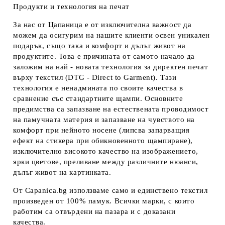
Продукти и технология на печат
За нас от Цапаница е от изключителна важност да
можем да осигурим на нашите клиенти освен уникален
подарък, също така и комфорт и дълъг живот на
продуктите. Това е причината от самото начало да
заложим на най - новата технология за директен печат
върху текстил (DTG - Direct to Garment). Тази
технология е ненадмината по своите качества в
сравнение със стандартните щампи. Основните
предимства са запазване на естествената проводимост
на памучната материя и запазване на чувството на
комфорт при нейното носене (липсва запарващия
ефект на стикера при обикновенното щампиране),
изключително високото качество на изображението,
ярки цветове, преливане между различните нюанси,
дълъг живот на картинката.
От Capanica.bg използваме само и единствено текстил
произведен от 100% памук. Всички марки, с които
работим са отвърдени на пазара и с доказани
качества.