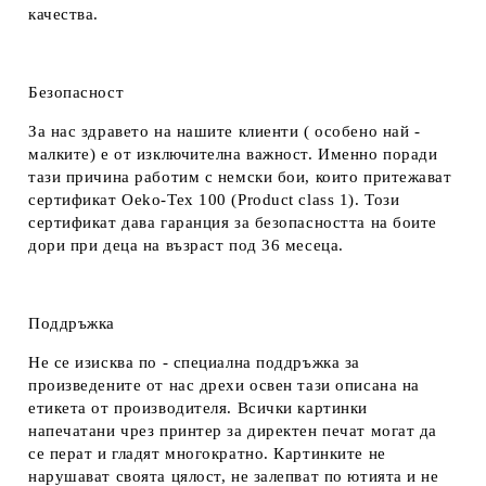
качества.
Безопасност
За нас здравето на нашите клиенти ( особено най -
малките) е от изключителна важност. Именно поради
тази причина работим с немски бои, които притежават
сертификат Oeko-Tex 100 (Product class 1). Този
сертификат дава гаранция за безопасността на боите
дори при деца на възраст под 36 месеца.
Поддръжка
Не се изисква по - специална поддръжка за
произведените от нас дрехи освен тази описана на
етикета от производителя. Всички картинки
напечатани чрез принтер за директен печат могат да
се перат и гладят многократно. Картинките не
нарушават своята цялост, не залепват по ютията и не