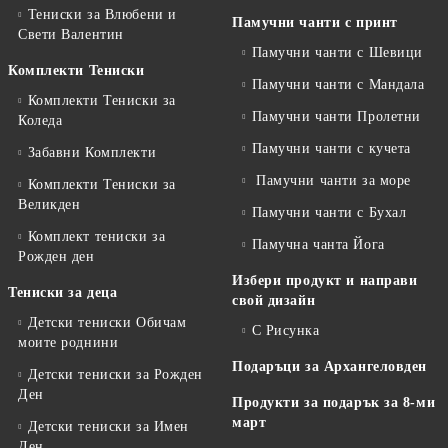
Тениски за Влюбени и
Памучни чанти с принт
Свети Валентин
Памучни чанти с Шевици
Комплекти Тениски
Памучни чанти с Мандала
Комплекти Тениски за
Памучни чанти Пролетни
Коледа
Памучни чанти с кучета
Забавни Комплекти
Памучни чанти за море
Комплекти Тениски за
Великден
Памучни чанти с Бухал
Комплект тениски за
Памучна чанта Йога
Рожден ден
Избери продукт и направи
Тениски за деца
свой дизайн
Детски тениски Обичам
С Рисунка
моите роднини
Подаръци за Архангеловден
Детски тениски за Рожден
Ден
Продукти за подарък за 8-ми
март
Детски тениски за Имен
Ден