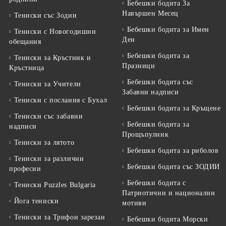
Бебешки бодита За
Навършен Месец
Тениски със Зодии
Бебешки бодита за Имен
Тениски с Новогодишни
Ден
обещания
Бебешки бодита за
Тениски за Кръстник и
Празници
Кръстница
Бебешки бодита със
Тениски за Учители
Забавни надписи
Тениски с послания с Бухал
Бебешки бодита за Кръщене
Тениски със забавни
Бебешки бодита за
надписи
Прощъпулник
Тениски за лятото
Бебешки бодита за риболов
Тениски за различни
Бебешки бодита със ЗОДИИ
професии
Бебешки бодита с
Тениски Puzzles Bulgaria
Патриотични и национални
Йога тениски
мотиви
Тениски за Трифон зарезан
Бебешки бодита Морски