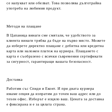
се напукват или обелват. Това позволява дълготрайна
употреба на любимия продукт.
Методи на плащане
В Цапаница винаги сме смятали, че удобството за
клиента винаги трябва да бъде на първо място. Можете
да изберете директно плащане с дебитна или кредитна
карта или наложен платеж на куриера. Плащането с
карта е съобразено с всички съвременни сертификати
за сигурност, гарантиращи вашата безопасност.
Доставка
Работим със Спиди и Еконт. И при двата куриера
имаме опция да изпратим до точен ваш адрес или до
техен офис. Изборът е изцяло ваш. Цената за доставка
е фиксирана и е за цялата страна.