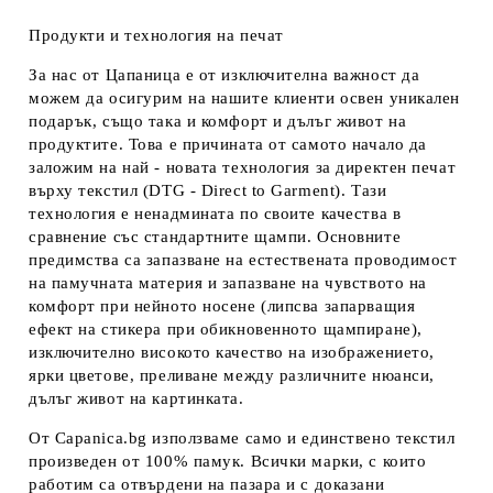
Продукти и технология на печат
За нас от Цапаница е от изключителна важност да
можем да осигурим на нашите клиенти освен уникален
подарък, също така и комфорт и дълъг живот на
продуктите. Това е причината от самото начало да
заложим на най - новата технология за директен печат
върху текстил (DTG - Direct to Garment). Тази
технология е ненадмината по своите качества в
сравнение със стандартните щампи. Основните
предимства са запазване на естествената проводимост
на памучната материя и запазване на чувството на
комфорт при нейното носене (липсва запарващия
ефект на стикера при обикновенното щампиране),
изключително високото качество на изображението,
ярки цветове, преливане между различните нюанси,
дълъг живот на картинката.
От Capanica.bg използваме само и единствено текстил
произведен от 100% памук. Всички марки, с които
работим са отвърдени на пазара и с доказани