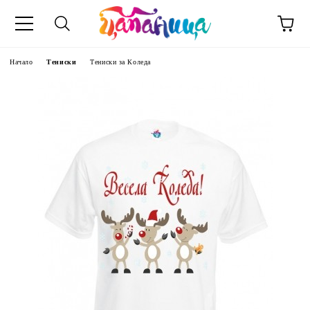
Начало
Тениски
Тениски за Коледа