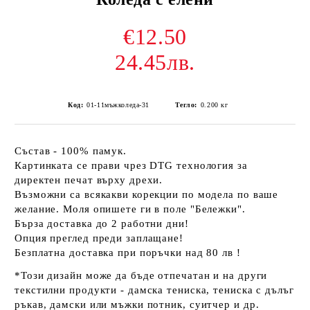
€12.50
24.45лв.
Код:
01-11мъжколеда-31
Тегло:
0.200
кг
Състав - 100% памук.
Картинката се прави чрез DTG технология за
директен печат върху дрехи.
Възможни са всякакви корекции по модела по ваше
желание. Моля опишете ги в поле "Бележки".
Бърза доставка до 2 работни дни!
Опция преглед преди заплащане!
Безплатна доставка при поръчки над 80 лв !
*Този дизайн може да бъде отпечатан и на други
текстилни продукти - дамска тениска, тениска с дълъг
ръкав, дамски или мъжки потник, суитчер и др.