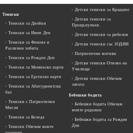
Детски тениски за Кръщене
Тениски
Детски тениски за
Тениски за Двойки
Прощъпулник
Тениски за Имен Ден
Детски тениски за риболов
Тениски за Фенове и
Детски тениски със ЗОДИИ
Различни хобита
Патриотични мотиви
Тениски за Рожден Ден
Детски тениски Отново на
Тениски за Mоминско парти
Училище
Тениски за Eргенско парти
Детски тениски Обичам
лятото
Тениски за Aбитуриентски
бал
Бебешки бодита
Тениски с Патриотични
Бебешки бодита Обичам
Мисли
моите роднини
Тениски за Коледа
Бебешки бодита за Рожден
Ден
Тениски Обичам моите
роднини