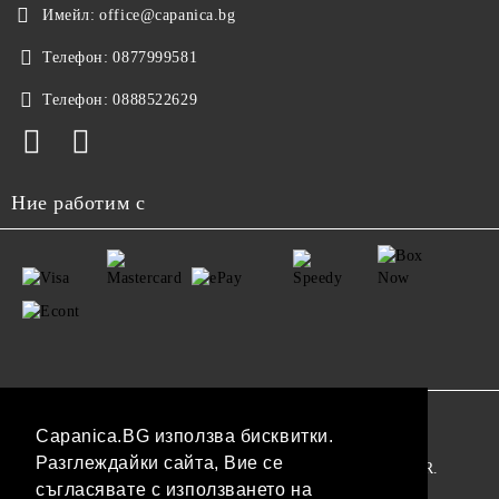
Имейл:
office@capanica.bg
Телефон:
0877999581
Телефон:
0888522629
Ние работим с
GDPR
Capanica.BG използва бисквитки.
Разглеждайки сайта, Вие се
Нашият онлайн магазин е 100% съобразен с GDPR.
съгласявате с използването на