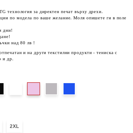
TG технология за директен печат върху дрехи.
кции по модела по ваше желание. Моля опишете ги в поле
и дни!
щане!
ъчки над 80 лв !
отпечатан и на други текстилни продукти - тениска с
 и др.
2XL