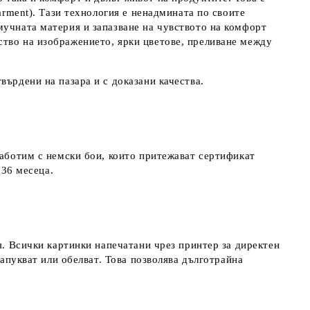
arment). Тази технология е ненадмината по своите
мучната материя и запазване на чувството на комфорт
ство на изображението, ярки цветове, преливане между
върдени на пазара и с доказани качества.
работим с немски бои, които притежават сертификат
д 36 месеца.
я. Всички картинки напечатани чрез принтер за директен
напукват или обелват. Това позволява дълготрайна