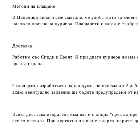
Методи на плащане
В Цапаница винаги сме смятали, че удобството за клиент
наложен платеж на куриера. Плащането с карта е съобра
Доставка
Работим със Спиди и Еконт. И при двата куриера имаме о
цялата страна.
Стандартно изработката на продукта ни отнема до 2 рабо
всяко евентуално забавяне ще бъдете предупредени от 
Всяка доставка изпратена към вас е с опция "преглед пр
сте го платили. При директно плащане с карта, парите щ