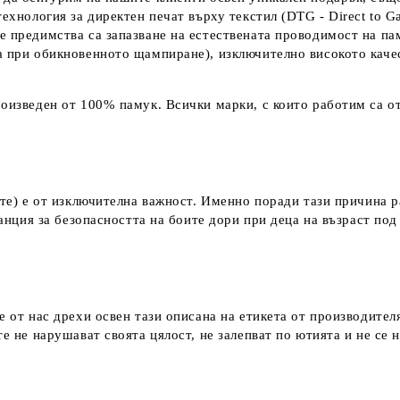
технология за директен печат върху текстил (DTG - Direct to G
е предимства са запазване на естествената проводимост на па
а при обикновенното щампиране), изключително високото каче
оизведен от 100% памук. Всички марки, с които работим са от
ките) е от изключителна важност. Именно поради тази причина 
аранция за безопасността на боите дори при деца на възраст по
е от нас дрехи освен тази описана на етикета от производител
е не нарушават своята цялост, не залепват по ютията и не се 