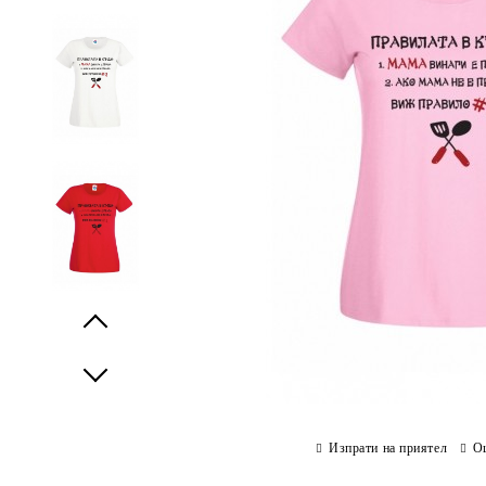
Prev
Next
Изпрати на приятел
О