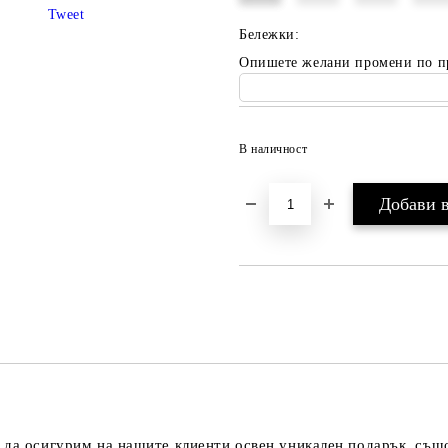
Tweet
Бележки:
Опишете желани промени по п
В наличност
 да осигурим на нашите клиенти освен уникален подарък, също