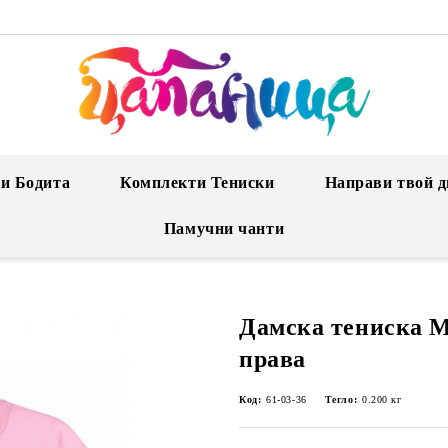
и Бодита
Комплекти Тениски
Направи твой д
Памучни чанти
Дамска тениска М
права
Код:
61-03-36
Тегло:
0.200
кг