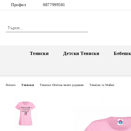
Профил
0877999581
Тениски
Детски Тениски
Бебешк
Начало
Тениски
Тениски Обичам моите роднини
Тениски за Майки