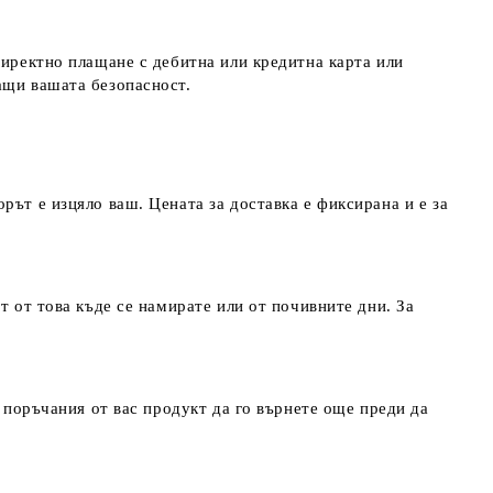
директно плащане с дебитна или кредитна карта или
ращи вашата безопасност.
рът е изцяло ваш. Цената за доставка е фиксирана и е за
т от това къде се намирате или от почивните дни. За
т поръчания от вас продукт да го върнете още преди да