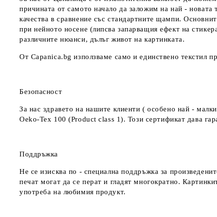
причината от самото начало да заложим на най - новата 
качества в сравнение със стандартните щампи. Основнит
при нейното носене (липсва запарващия ефект на стикер
различните нюанси, дълъг живот на картинката.
От Capanica.bg използваме само и единствено текстил пр
Безопасност
За нас здравето на нашите клиенти ( особено най - мал
Oeko-Tex 100 (Product class 1). Този сертификат дава г
Поддръжка
Не се изисква по - специална поддръжка за произведенит
печат могат да се перат и гладят многократно. Картинкит
употреба на любимия продукт.