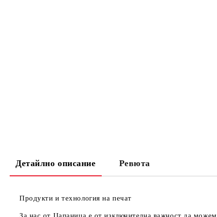
Детайлно описание
Ревюта
Продукти и технология на печат
За нас от Цапаница е от изключителна важност да можем