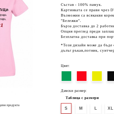
Състав - 100% памук.
Картинката се прави чрез D
Възможни са всякакви коре
"Бележки".
Бърза доставка до 2 работн
Опция преглед преди запла
Безплатна доставка при пор
*Този дизайн може да бъде 
дълъг ръкав,потник, суитчер
Цвят:
Дамски размер:
Таблица с размери
цени продукта
S
M
L
XL