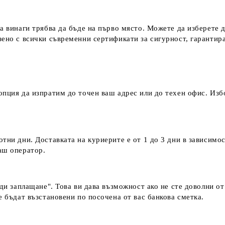
а винаги трябва да бъде на първо място. Можете да изберете 
зено с всички съвременни сертификати за сигурност, гаранти
пция да изпратим до точен ваш адрес или до техен офис. Избо
тни дни. Доставката на куриерите е от 1 до 3 дни в зависимос
наш оператор.
еди заплащане". Това ви дава възможност ако не сте доволни о
е бъдат възстановени по посочена от вас банкова сметка.